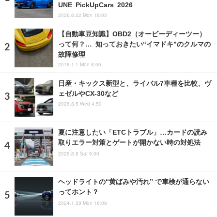
UNE PickUpCars 2026
2026.6.22 Mon 18:03
【自動車豆知識】OBD2（オービーディーツー）
って何？… 知っておきたい“イマドキ”のクルマの
故障修理
2018.1.1 Mon 8:00
日産・キックス新型と、ライバル7車種を比較、ヴ
ェゼルやCX-30など
2026.8.5 Wed 4:50
夏に注意したい「ETCトラブル」…カードの読み
取りエラー対策とゲートが開かない時の対処法
2026.8.8 Sat 9:00
ヘッドライトの“黄ばみや汚れ” で車検が通らない
ってホント？
2024.1.29 Mon 18:08