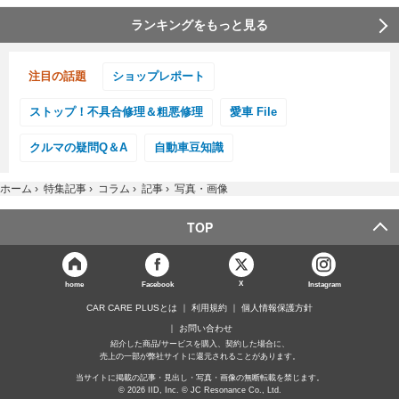
ランキングをもっと見る
注目の話題
ショップレポート
ストップ！不具合修理＆粗悪修理
愛車 File
クルマの疑問Q＆A
自動車豆知識
ホーム
›
特集記事
›
コラム
›
記事
›
写真・画像
TOP
X
home
Facebook
Instagram
CAR CARE PLUSとは
利用規約
個人情報保護方針
お問い合わせ
紹介した商品/サービスを購入、契約した場合に、
売上の一部が弊社サイトに還元されることがあります。
当サイトに掲載の記事・見出し・写真・画像の無断転載を禁じます。
© 2026 IID, Inc. © JC Resonance Co., Ltd.