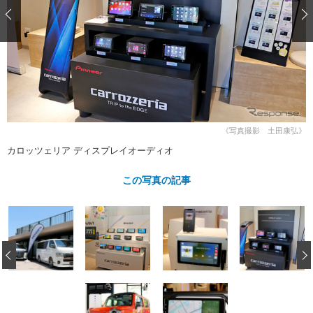
ショップレポート
愛車 File
ディテイリング
自動車豆知識
ストップ！不具合修理＆粗悪修理
ディテイリング
洗車
鈑金・塗装
鈑金・塗装
ヘッドライト磨き
コーティング
小キズ直し
防錆
特集記事
フィルム・ラッピング
ストップ 不具合修理＆粗悪修理
カーメーカー「旧車」関連プロジェ
ショップ紹介
クト
ショップレポート
プロショップ検索
レストア
《写真撮影 土田康弘》
コラム
カロッツェリア ディスプレイオーディオ
カーメーカー「旧車」関連プロジ
コラム
イベント
ェクト
インタビュー
この写真の記事
イベント告知
イベントレポート
‹