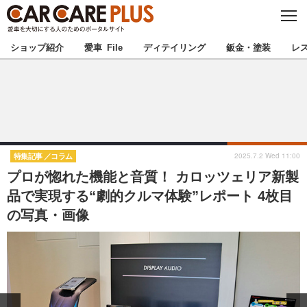
C
L
O
★カーケアプラス認定★
厳選プロショップを地域から探す
S
ショップ紹介
愛車 File
ディテイリング
鈑金・塗装
レ
E
北海道
東北
北関東
南関東
甲信越
北陸
2025.7.2 Wed 11:00
特集記事
コラム
プロが惚れた機能と音質！ カロッツェリア新製
東海
関西
品で実現する“劇的クルマ体験”レポート 4枚目
の写真・画像
中国
四国
九州
沖縄
注目の記事