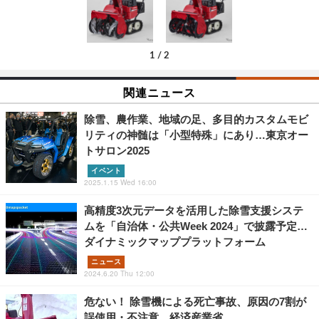
1
/
2
関連ニュース
除雪、農作業、地域の足、多目的カスタムモビ
リティの神髄は「小型特殊」にあり…東京オー
トサロン2025
イベント
2025.1.15 Wed 16:00
高精度3次元データを活用した除雪支援システ
ムを「自治体・公共Week 2024」で披露予定…
ダイナミックマッププラットフォーム
ニュース
2024.6.20 Thu 12:00
危ない！ 除雪機による死亡事故、原因の7割が
誤使用・不注意…経済産業省