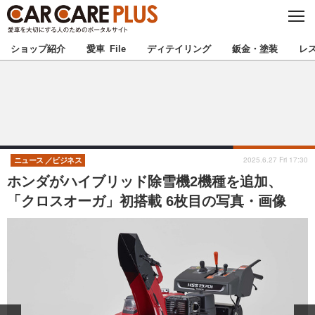
C
L
O
★カーケアプラス認定★
厳選プロショップを地域から探す
S
ショップ紹介
愛車 File
ディテイリング
鈑金・塗装
レ
E
北海道
東北
北関東
南関東
甲信越
北陸
2025.6.27 Fri 17:30
ニュース
ビジネス
ホンダがハイブリッド除雪機2機種を追加、
東海
関西
「クロスオーガ」初搭載 6枚目の写真・画像
中国
四国
九州
沖縄
注目の記事