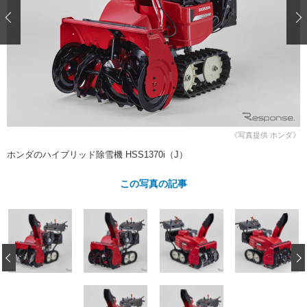
ショップレポート
愛車 File
ディテイリング
自動車豆知識
ストップ！不具合修理＆粗悪修理
ディテイリング
洗車
鈑金・塗装
鈑金・塗装
ヘッドライト磨き
コーティング
小キズ直し
防錆
特集記事
フィルム・ラッピング
ストップ 不具合修理＆粗悪修理
カーメーカー「旧車」関連プロジェ
ショップ紹介
クト
ショップレポート
プロショップ検索
レストア
コラム
《写真提供 ホンダ》
カーメーカー「旧車」関連プロジ
コラム
イベント
ホンダのハイブリッド除雪機 HSS1370i（J）
ェクト
インタビュー
イベント告知
イベントレポート
この写真の記事
‹