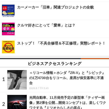
カーメーカー「旧車」関連プロジェクトの全貌
クルマ好きにとって「愛車」とは？
ストップ！ 「不具合修理＆不正修理」実態レポート！
ビジネスアクセスランキング
＜リコール情報＞ホンダ『ZR-V』と『シビック』
の1万4730台をリコール、座席が保安基準に不適
合
2026.8.7 Fri 5:45
光岡自動車、11月発売予定の新型車「ティザー画
像」第2弾を公開…開発コンセプトは、楽しくワク
ワクする『ミツオカらしさの原点』