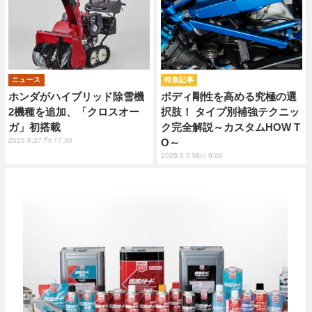
ニュース
特集記事
ホンダがハイブリッド除雪機
ボディ剛性を高める究極の選
2機種を追加、「クロスオー
択肢！ タイプ別補強テクニッ
ガ」初搭載
ク完全解説～カスタムHOW T
2025.6.27 Fri 17:30
O～
2025.5.5 Mon 9:00