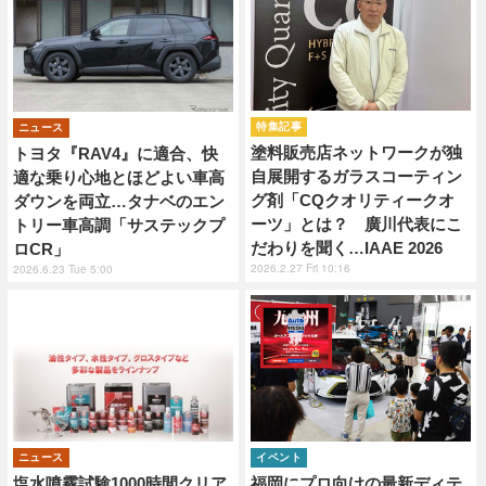
特集記事
ニュース
塗料販売店ネットワークが独
トヨタ『RAV4』に適合、快
自展開するガラスコーティン
適な乗り心地とほどよい車高
グ剤「CQクオリティークオ
ダウンを両立…タナベのエン
ーツ」とは？ 廣川代表にこ
トリー車高調「サステックプ
だわりを聞く…IAAE 2026
ロCR」
2026.2.27 Fri 10:16
2026.6.23 Tue 5:00
ニュース
イベント
塩水噴霧試験1000時間クリア
福岡にプロ向けの最新ディテ