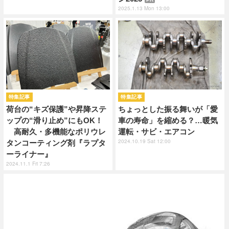
2025.1.13 Mon 13:00
特集記事
特集記事
荷台の“キズ保護”や昇降ステ
ちょっとした振る舞いが「愛
ップの“滑り止め”にもOK！
車の寿命」を縮める？…暖気
高耐久・多機能なポリウレ
運転・サビ・エアコン
2024.10.19 Sat 12:00
タンコーティング剤『ラプタ
ーライナー』
2024.11.1 Fri 7:26