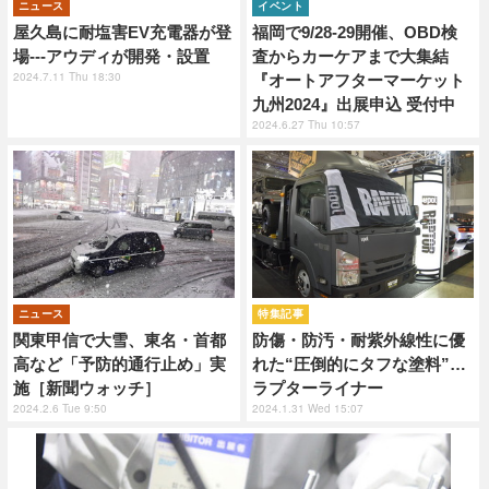
ニュース
イベント
屋久島に耐塩害EV充電器が登
福岡で9/28-29開催、OBD検
場---アウディが開発・設置
査からカーケアまで大集結
2024.7.11 Thu 18:30
『オートアフターマーケット
九州2024』出展申込 受付中
2024.6.27 Thu 10:57
ニュース
特集記事
関東甲信で大雪、東名・首都
防傷・防汚・耐紫外線性に優
高など「予防的通行止め」実
れた“圧倒的にタフな塗料”…
施［新聞ウォッチ］
ラプターライナー
2024.2.6 Tue 9:50
2024.1.31 Wed 15:07