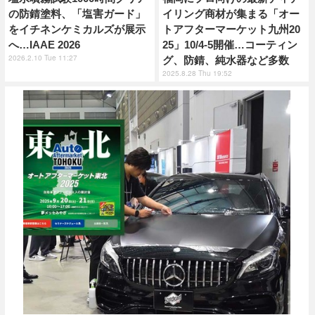
の防錆塗料、「塩害ガード」
イリング商材が集まる「オー
をイチネンケミカルズが展示
トアフターマーケット九州20
へ…IAAE 2026
25」10/4-5開催…コーティン
2026.2.10 Tue 11:27
グ、防錆、純水器など多数
2025.8.28 Thu 19:52