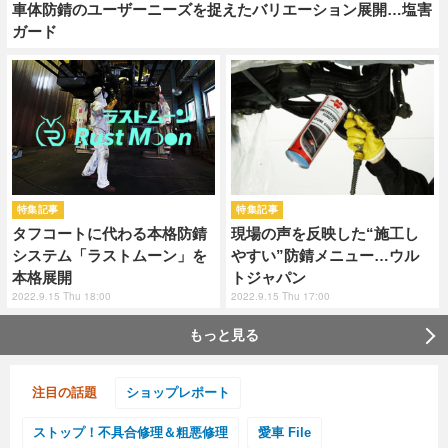
車体防錆のユーザーニーズを捉えたバリエーション展開…塩害
ガード
特集記事
特集記事
タフコートに代わる本格防錆
現場の声を反映した“施工し
システム「ラストムーン」を
やすい”防錆メニュー…ウル
本格展開
トジャパン
2022.9.15 Thu 18:00
2022.9.15 Thu 17:00
もっと見る
注目の話題
ショップレポート
ストップ！不具合修理＆粗悪修理
愛車 File