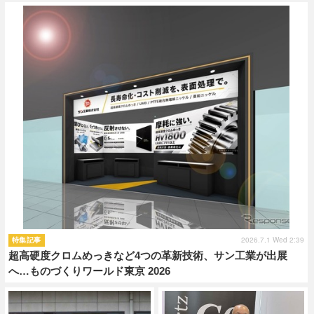
ショップレポート
愛車 File
ディテイリング
自動車豆知識
ストップ！不具合修理＆粗悪修理
ディテイリング
洗車
鈑金・塗装
鈑金・塗装
ヘッドライト磨き
コーティング
小キズ直し
防錆
特集記事
フィルム・ラッピング
ストップ 不具合修理＆粗悪修理
カーメーカー「旧車」関連プロジェ
ショップ紹介
クト
ショップレポート
プロショップ検索
レストア
コラム
カーメーカー「旧車」関連プロジ
コラム
イベント
ェクト
インタビュー
イベント告知
イベントレポート
2026.7.1 Wed 2:39
特集記事
超高硬度クロムめっきなど4つの革新技術、サン工業が出展
へ…ものづくりワールド東京 2026