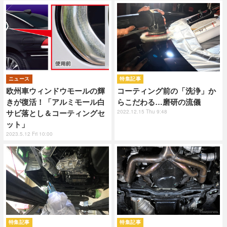
ニュース
特集記事
欧州車ウィンドウモールの輝
コーティング前の「洗浄」か
きが復活！「アルミモール白
らこだわる…磨研の流儀
2022.12.15 Thu 9:48
サビ落とし＆コーティングセ
ット」
2023.5.12 Fri 10:00
特集記事
特集記事