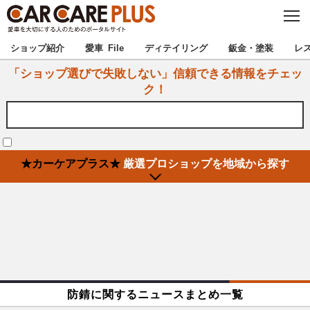
C
L
O
★カーケアプラス認定★
厳選プロショップを地域から探す
S
ショップ紹介
愛車 File
ディテイリング
鈑金・塗装
レ
E
「ショップ選びで失敗しない」信頼できる情報をチェッ
北海道
東北
ク！
北関東
南関東
甲信越
北陸
★カーケアプラス★
厳選プロショップを地域から探す
東海
関西
中国
四国
九州
沖縄
注目の記事
防錆に関するニュースまとめ一覧