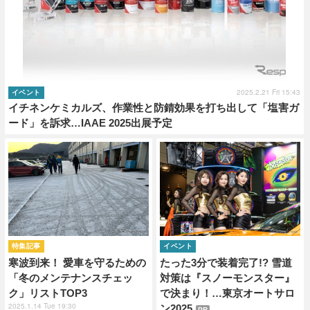
2025.2.21 Fri 15:43
イベント
イチネンケミカルズ、作業性と防錆効果を打ち出して「塩害ガ
ード」を訴求…IAAE 2025出展予定
特集記事
イベント
寒波到来！ 愛車を守るための
たった3分で装着完了!? 雪道
「冬のメンテナンスチェッ
対策は『スノーモンスター』
ク」リストTOP3
で決まり！…東京オートサロ
2025.1.14 Tue 19:30
ン2025
PR