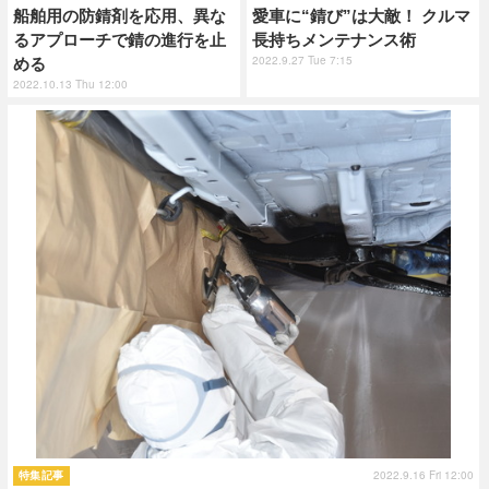
船舶用の防錆剤を応用、異な
愛車に“錆び”は大敵！ クルマ
るアプローチで錆の進行を止
長持ちメンテナンス術
2022.9.27 Tue 7:15
める
2022.10.13 Thu 12:00
2022.9.16 Fri 12:00
特集記事