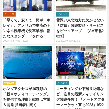
ニュース
イベント
「早くて、安くて、簡単、キ
雪深い東北地方に欠かせない
レイ」、アメリカで主流のト
「防錆」関連製品・サービス
ンネル洗車機で洗車業界に新
をピックアップ…【AA東北2
たなスタンダードを作る！
023】
2023.11.8 Wed 15:22
2023.9.19 Tue 23:02
特集記事
イベント
ホンダアクセスが10種類の
コーティングや下廻り防錆な
「新車ボディコーティング」
ど、注目の最新ディテイリン
を提供する理由と戦略…営業
グ関連多数！ 『オートアフタ
＆開発 担当者に聞く
ーマーケット東北2023』9/22-