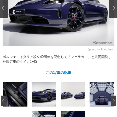
ショップレポート
愛車 File
ディテイリング
自動車豆知識
ストップ！不具合修理＆粗悪修理
ディテイリング
洗車
鈑金・塗装
鈑金・塗装
ヘッドライト磨き
コーティング
小キズ直し
防錆
特集記事
フィルム・ラッピング
ストップ 不具合修理＆粗悪修理
カーメーカー「旧車」関連プロジェ
ショップ紹介
クト
ショップレポート
プロショップ検索
レストア
コラム
《photo by Porsche》
カーメーカー「旧車」関連プロジ
コラム
イベント
ポルシェ・イタリア設立40周年を記念して「フェラガモ」と共同開発し
ェクト
た限定車のタイカン4S
インタビュー
イベント告知
イベントレポート
この写真の記事
‹