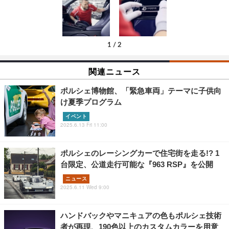
1
/
2
関連ニュース
ポルシェ博物館、「緊急車両」テーマに子供向
け夏季プログラム
イベント
2025.6.13 Fri 11:00
ポルシェのレーシングカーで住宅街を走る!? 1
台限定、公道走行可能な『963 RSP』を公開
ニュース
2025.6.11 Wed 9:00
ハンドバックやマニキュアの色もポルシェ技術
者が再現、190色以上のカスタムカラーを用意