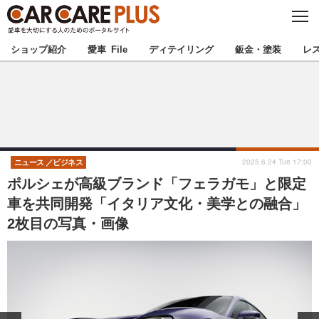
C
L
O
★カーケアプラス認定★
厳選プロショップを地域から探す
S
ショップ紹介
愛車 File
ディテイリング
鈑金・塗装
レ
E
北海道
東北
北関東
南関東
甲信越
北陸
2025.6.24 Tue 17:00
ニュース
ビジネス
ポルシェが高級ブランド「フェラガモ」と限定
東海
関西
車を共同開発「イタリア文化・美学との融合」
2枚目の写真・画像
中国
四国
九州
沖縄
注目の記事