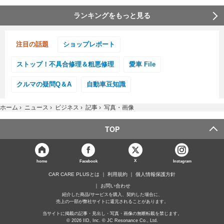
ランキングをもっと見る
注目の話題
ショップレポート
ストップ！不具合修理＆粗悪修理
愛車 File
クルマの疑問Q＆A
自動車豆知識
ホーム
›
ニュース
›
ビジネス
›
記事
›
写真・画像
TOP
X
home
Facebook
Instagram
CAR CARE PLUSとは
利用規約
個人情報保護方針
お問い合わせ
紹介した商品/サービスを購入、契約した場合に、
売上の一部が弊社サイトに還元されることがあります。
当サイトに掲載の記事・見出し・写真・画像の無断転載を禁じます。
© 2026 IID, Inc. © JC Resonance Co., Ltd.