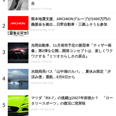
合
2026.8.7 Fri 5:45
熊本地震支援、ARCHIONグループが1000万円の
義援金を拠出…日野自動車・三菱ふそうも参加
2026.8.8 Sat 10:00
光岡自動車、11月発売予定の新型車「ティザー画
像」第2弾を公開…開発コンセプトは、楽しくワク
ワクする『ミツオカらしさの原点』
2026.8.7 Fri 6:00
水陸両用バス「山中湖のカバ」、夏休み限定「夕
涼み便」運航…8月8日から
2026.8.8 Sat 5:55
マツダ「RX-7」の後継は2027年前後か？ 「ロー
タリースポーツ」の復活に現実味
2026.7.25 Sat 4:55