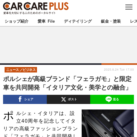
C
L
O
★カーケアプラス認定★
厳選プロショップを地域から探す
S
ショップ紹介
愛車 File
ディテイリング
鈑金・塗装
レ
E
北海道
東北
北関東
南関東
甲信越
北陸
2025.6.24 Tue 17:00
ニュース
ビジネス
ポルシェが高級ブランド「フェラガモ」と限定
東海
関西
車を共同開発「イタリア文化・美学との融合」
中国
四国
シェア
ポスト
送る
ポ
九州
沖縄
ルシェ・イタリアは、設
立40周年を記念してイタ
注目の記事
リアの高級ファッションブラン
ド「フェラガモ」と共同開発し