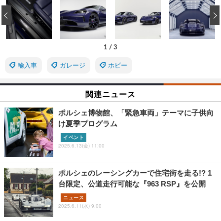
‹
1
/
3
輸入車
ガレージ
ホビー
関連ニュース
ポルシェ博物館、「緊急車両」テーマに子供向
け夏季プログラム
イベント
2025.6.13(金) 11:00
ポルシェのレーシングカーで住宅街を走る!? 1
台限定、公道走行可能な『963 RSP』を公開
ニュース
2025.6.11(水) 9:00