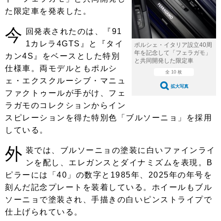
ショップレポート
愛車 File
ディテイリング
た限定車を発表した。
自動車豆知識
ストップ！不具合修理＆粗悪修理
ディテイリング
洗車
鈑金・塗装
今
回発表されたのは、『91
鈑金・塗装
1カレラ4GTS』と『タイ
ヘッドライト磨き
コーティング
小キズ直し
防錆
特集記事
ポルシェ・イタリア設立40周
年を記念して「フェラガモ」
カン4S』をベースとした特別
と共同開発した限定車
フィルム・ラッピング
ストップ 不具合修理＆粗悪修理
カーメーカー「旧車」関連プロジェ
ショップ紹介
仕様車。両モデルともポルシ
全 10 枚
クト
ェ・エクスクルーシブ・マニュ
ショップレポート
プロショップ検索
レストア
拡大写真
ファクトゥールが手がけ、フェ
コラム
ラガモのコレクションからイン
カーメーカー「旧車」関連プロジ
コラム
イベント
ェクト
スピレーションを得た特別色「ブルソーニョ」を採用
インタビュー
イベント告知
イベントレポート
している。
外
装では、ブルソーニョの塗装に白いファインライ
ンを配し、エレガンスとダイナミズムを表現。B
ピラーには「40」の数字と1985年、2025年の年号を
刻んだ記念プレートを装着している。ホイールもブル
ソーニョで塗装され、手描きの白いピンストライプで
仕上げられている。