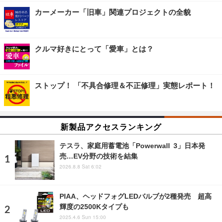
カーメーカー「旧車」関連プロジェクトの全貌
クルマ好きにとって「愛車」とは？
ストップ！ 「不具合修理＆不正修理」実態レポート！
新製品アクセスランキング
テスラ、家庭用蓄電池「Powerwall 3」日本発
売…EV分野の技術を結集
2026.8.8 Sat 6:02
PIAA、ヘッドフォグLEDバルブが2種発売 超高
輝度の2500Kタイプも
2025.4.6 Sun 15:00