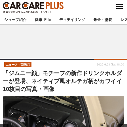
C
L
O
★カーケアプラス認定★
厳選プロショップを地域から探す
S
ショップ紹介
愛車 File
ディテイリング
鈑金・塗装
レ
E
北海道
東北
北関東
南関東
甲信越
北陸
2025.6.21 Sat 18:00
ニュース
新製品
「ジムニー顔」モチーフの新作ドリンクホルダ
東海
関西
ーが登場、ネイティブ風オルテガ柄がカワイイ
10枚目の写真・画像
中国
四国
九州
沖縄
注目の記事