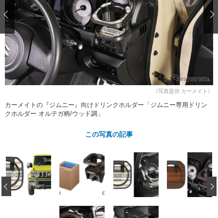
ショップレポート
愛車 File
ディテイリング
自動車豆知識
ストップ！不具合修理＆粗悪修理
ディテイリング
洗車
鈑金・塗装
鈑金・塗装
ヘッドライト磨き
コーティング
小キズ直し
防錆
特集記事
フィルム・ラッピング
ストップ 不具合修理＆粗悪修理
カーメーカー「旧車」関連プロジェ
ショップ紹介
クト
ショップレポート
プロショップ検索
レストア
《写真提供 カーメイト》
コラム
カーメイトの『ジムニー』向けドリンクホルダー「ジムニー専用ドリン
カーメーカー「旧車」関連プロジ
コラム
イベント
クホルダー オルテガ柄/ウッド調」
ェクト
インタビュー
イベント告知
イベントレポート
この写真の記事
‹