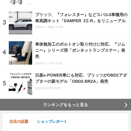
ブリッツ、『フォレスター』などスバル3車種用の
車高調キット「DAMPER ZZ-R」をリニューアル
2026.4.1 Wed 15:00
車体無加工のボルトオン取り付けに対応、『ジム
ニー』シリーズ用「ボンネットランプステー」発
売
2026.6.11 Thu 6:42
日産e-POWER車にも対応、ブリッツがOBD2アダ
プターの新モデル「OBD2-BR2A」発売
2026.5.22 Fri 9:00
ランキングをもっと見る
注目の話題
ショップレポート