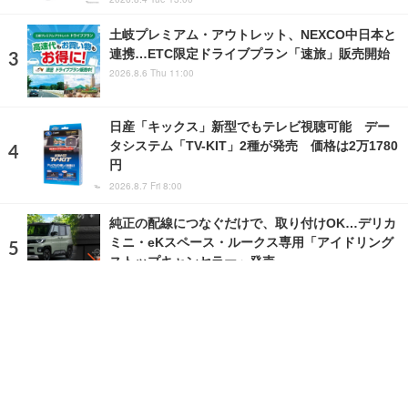
土岐プレミアム・アウトレット、NEXCO中日本と
連携…ETC限定ドライブプラン「速旅」販売開始
2026.8.6 Thu 11:00
日産「キックス」新型でもテレビ視聴可能 デー
タシステム「TV-KIT」2種が発売 価格は2万1780
円
2026.8.7 Fri 8:00
純正の配線につなぐだけで、取り付けOK…デリカ
ミニ・eKスペース・ルークス専用「アイドリング
ストップキャンセラー」発売
2026.8.6 Thu 6:28
ランキングをもっと見る
注目の話題
ショップレポート
ストップ！不具合修理＆粗悪修理
愛車 File