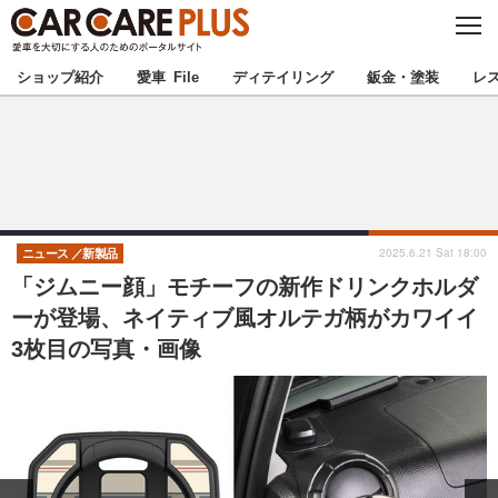
C
L
O
★カーケアプラス認定★
厳選プロショップを地域から探す
S
ショップ紹介
愛車 File
ディテイリング
鈑金・塗装
レ
E
北海道
東北
北関東
南関東
甲信越
北陸
2025.6.21 Sat 18:00
ニュース
新製品
「ジムニー顔」モチーフの新作ドリンクホルダ
東海
関西
ーが登場、ネイティブ風オルテガ柄がカワイイ
3枚目の写真・画像
中国
四国
九州
沖縄
注目の記事