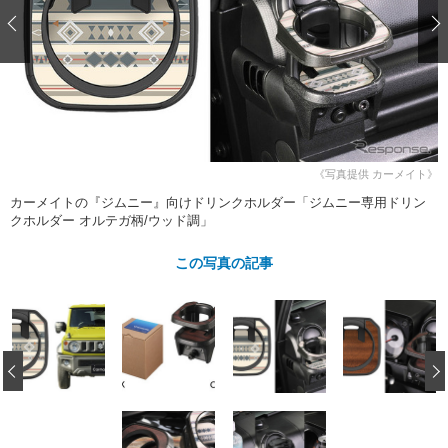
ショップレポート
愛車 File
ディテイリング
自動車豆知識
ストップ！不具合修理＆粗悪修理
ディテイリング
洗車
鈑金・塗装
鈑金・塗装
ヘッドライト磨き
コーティング
小キズ直し
防錆
特集記事
フィルム・ラッピング
ストップ 不具合修理＆粗悪修理
カーメーカー「旧車」関連プロジェ
ショップ紹介
クト
ショップレポート
プロショップ検索
レストア
《写真提供 カーメイト》
コラム
カーメイトの『ジムニー』向けドリンクホルダー「ジムニー専用ドリン
カーメーカー「旧車」関連プロジ
コラム
イベント
クホルダー オルテガ柄/ウッド調」
ェクト
インタビュー
イベント告知
イベントレポート
この写真の記事
‹