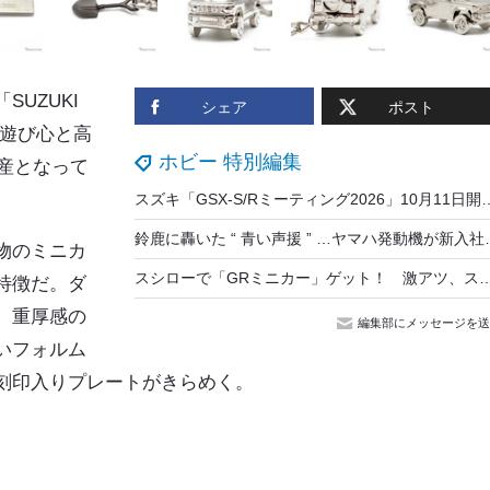
UZUKI
シェア
ポスト
。遊び心と高
ホビー 特別編集
生産となって
スズキ「GSX-S/Rミーティング2026」10月11日開催、
鈴鹿に轟いた “ 青い声援 ” …
物のミニカ
スシローで「GRミニカー」ゲット！ 激アツ、スシロー×トヨタGRのコラボがと話題に… S
特徴だ。ダ
、重厚感の
編集部にメッセージを送
いフォルム
の刻印入りプレートがきらめく。