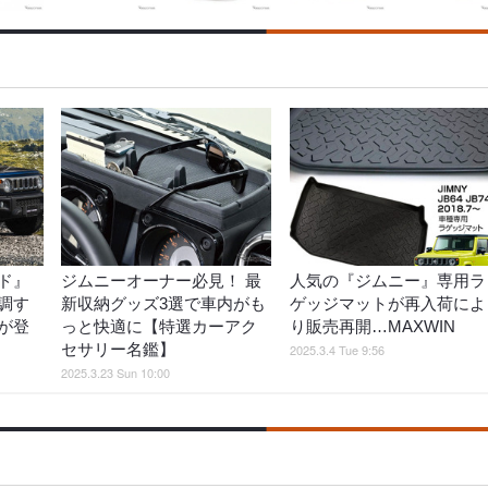
ド』
ジムニーオーナー必見！ 最
人気の『ジムニー』専用ラ
調す
新収納グッズ3選で車内がも
ゲッジマットが再入荷によ
が登
っと快適に【特選カーアク
り販売再開…MAXWIN
セサリー名鑑】
2025.3.4 Tue 9:56
2025.3.23 Sun 10:00