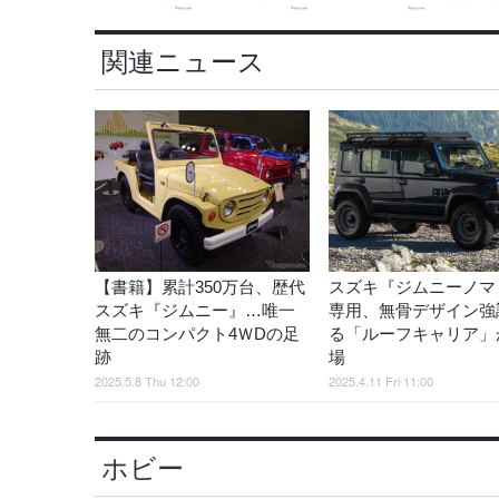
関連ニュース
【書籍】累計350万台、歴代
スズキ『ジムニーノマ
スズキ『ジムニー』…唯一
専用、無骨デザイン強
無二のコンパクト4ＷDの足
る「ルーフキャリア」
跡
場
2025.5.8 Thu 12:00
2025.4.11 Fri 11:00
ホビー