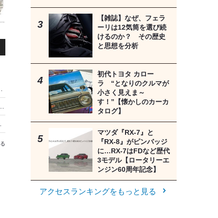
【雑誌】なぜ、フェラ
ーリは12気筒を選び続
けるのか？ その歴史
と思想を分析
初代トヨタ カロー
ラ “となりのクルマが
オリジナルグッズを事前販売 8月19日まで
小さく見えま～
す！”【懐かしのカーカ
ヤマハ発動機が新入社員260名を連れて「8耐」観戦した理由
タログ】
NSではGRミニカーの入手報告も
マツダ『RX-7』と
『RX-8』がピンバッジ
る
に…RX-7はFDなど歴代
3モデル【ロータリーエ
ンジン60周年記念】
アクセスランキングをもっと見る