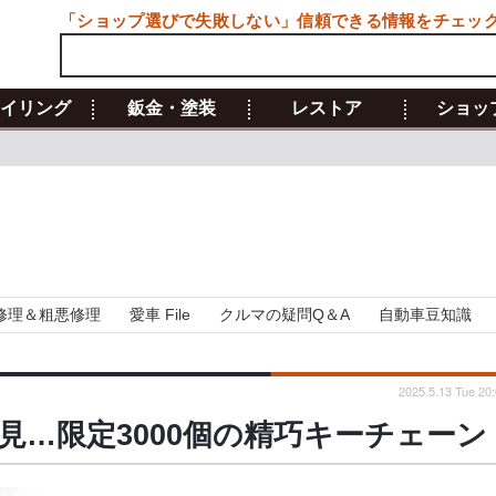
「ショップ選びで失敗しない」信頼できる情報をチェッ
イリング
鈑金・塗装
レストア
ショッ
修理＆粗悪修理
愛車 File
クルマの疑問Q＆A
自動車豆知識
2025.5.13 Tue 20
見…限定3000個の精巧キーチェーン