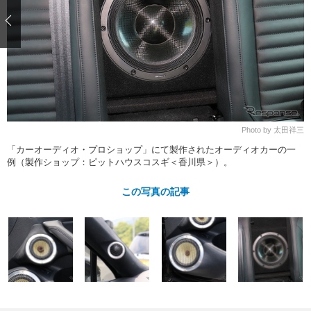
ショップレポート
愛車 File
ディテイリング
自動車豆知識
ストップ！不具合修理＆粗悪修理
ディテイリング
洗車
鈑金・塗装
鈑金・塗装
ヘッドライト磨き
コーティング
小キズ直し
防錆
特集記事
フィルム・ラッピング
ストップ 不具合修理＆粗悪修理
カーメーカー「旧車」関連プロジェ
ショップ紹介
クト
ショップレポート
プロショップ検索
レストア
Photo by 太田祥三
コラム
カーメーカー「旧車」関連プロジ
コラム
「カーオーディオ・プロショップ」にて製作されたオーディオカーの一
イベント
例（製作ショップ：ピットハウスコスギ＜香川県＞）。
ェクト
インタビュー
イベント告知
イベントレポート
この写真の記事