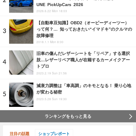
UNE PickUpCars 2026
2026.6.22 Mon 18:03
【自動車豆知識】OBD2（オービーディーツー）
って何？… 知っておきたい“イマドキ”のクルマの
故障修理
2018.1.1 Mon 8:00
旧車の傷んだレザーシートを「リペア」する選択
肢…レザーリペア職人が在籍するカーメイクアー
トプロ
2023.2.19 Sun 21:56
減衰力調整は「車高調」のキモとなる！ 乗り心地
が変わる秘密
2023.5.28 Sun 19:30
ランキングをもっと見る
注目の話題
ショップレポート