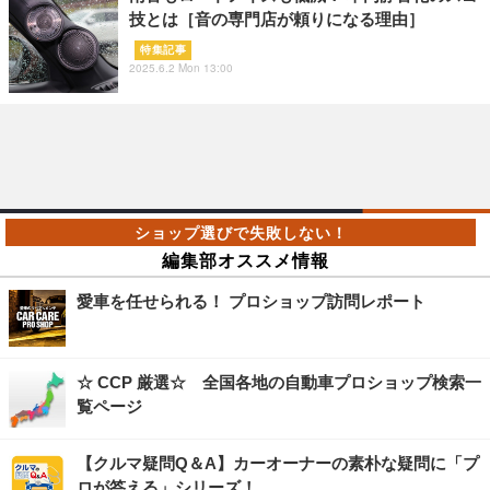
技とは［音の専門店が頼りになる理由］
特集記事
2025.6.2 Mon 13:00
編集部オススメ情報
愛車を任せられる！ プロショップ訪問レポート
☆ CCP 厳選☆ 全国各地の自動車プロショップ検索一
覧ページ
【クルマ疑問Q＆A】カーオーナーの素朴な疑問に「プ
ロが答える」シリーズ！