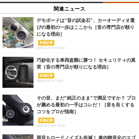
関連ニュース
デモボードは“音の試金石”、カーオーディオ選
びの最初の一歩はここから［音の専門店が頼り
になる理由］
特集記事
2025.6.13 Fri 19:00
巧妙化する車両盗難に勝つ！ セキュリティの真
実［音の専門店が頼りになる理由］
特集記事
2025.6.6 Fri 13:00
その音、まだ“純正のまま”で満足ですか？ プロ
が薦める最初の一手はコレだ！［音を良くする
コツをプロが指南］
特集記事
2025.6.3 Tue 16:00
雨音もロードノイズも低減！ 車内静音化のスゴ