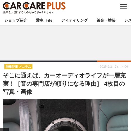
C
L
O
★カーケアプラス認定★
厳選プロショップを地域から探す
S
ショップ紹介
愛車 File
ディテイリング
鈑金・塗装
レ
E
北海道
東北
北関東
南関東
甲信越
北陸
2025.6.21 Sat 14:00
特集記事
コラム
そこに通えば、カーオーディオライフが一層充
東海
関西
実！［音の専門店が頼りになる理由］ 4枚目の
写真・画像
中国
四国
九州
沖縄
注目の記事