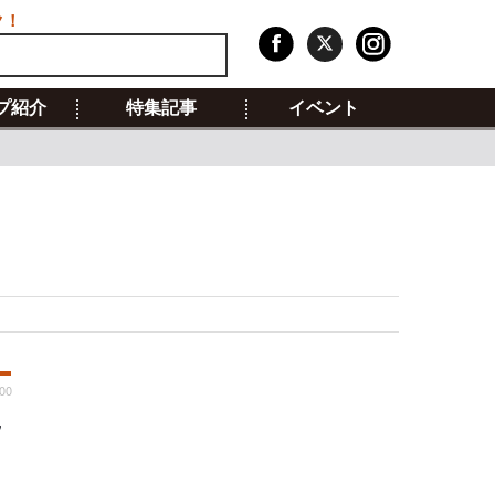
ク！
プ紹介
特集記事
イベント
00
指