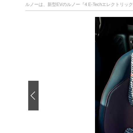
ルノーは、新型EVのルノー『4 E-Techエレクトリック
前
の
画
像