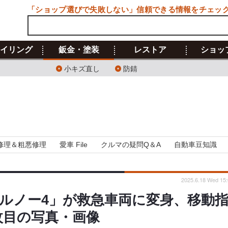
「ショップ選びで失敗しない」信頼できる情報をチェッ
イリング
鈑金・塗装
レストア
ショッ
小キズ直し
防錆
修理＆粗悪修理
愛車 File
クルマの疑問Q＆A
自動車豆知識
2025.6.18 Wed 15:
「ルノー4」が救急車両に変身、移動
枚目の写真・画像