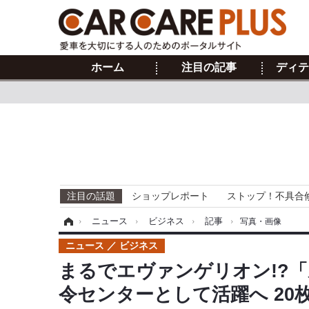
ホーム
注目の記事
ディテ
注目の話題
ショップレポート
ストップ！不具合
ホーム
›
ニュース
›
ビジネス
›
記事
›
写真・画像
ニュース
ビジネス
まるでエヴァンゲリオン!?
令センターとして活躍へ 20