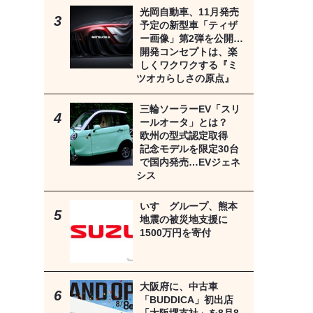
光岡自動車、11月発売
予定の新型車「ティザ
ー画像」第2弾を公開…
開発コンセプトは、楽
しくワクワクする『ミ
ツオカらしさの原点』
三輪ソーラーEV「スリ
ールオータ」とは？
欧州の型式認定取得
記念モデルを限定30台
で国内発売…EVジェネ
シス
いすゞグループ、熊本
地震の被災地支援に
1500万円を寄付
大阪府に、中古車
「BUDDICA」初出店