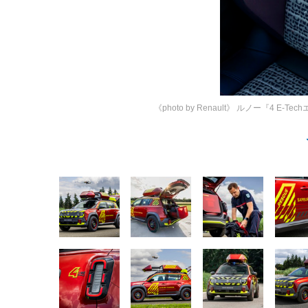
《photo by Renault》
ルノー『4 E-Tec