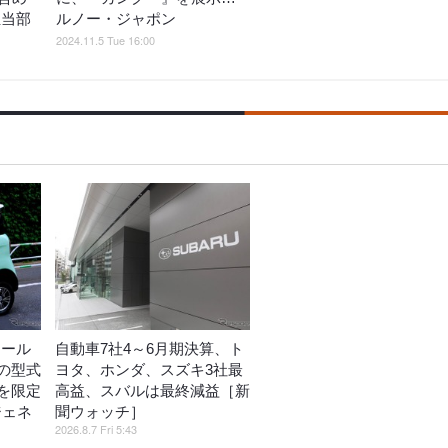
担当部
ルノー・ジャポン
2024.11.5 Tue 16:00
リール
自動車7社4～6月期決算、ト
の型式
ヨタ、ホンダ、スズキ3社最
を限定
高益、スバルは最終減益［新
ジェネ
聞ウォッチ］
2026.8.7 Fri 5:43