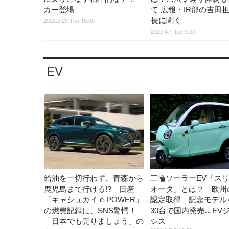
カー登場
て 広報・IR部の吉田
長に聞く
2025.5.29 Thu 18:00
2025.4.1 Tue 9:00
EV
給油を一切行わず、青森から
三輪ソーラーEV「ス
鹿児島まで行ける!? 日産
オータ」とは？ 欧州
「キャシュカイ e-POWER」
認定取得 記念モデル
の燃費記録に、SNS驚愕！
30台で国内発売…EV
「日本でも売りましょう」の
シス