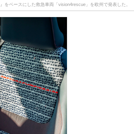
』をベースにした救急車両「vision4rescue」を欧州で発表した。