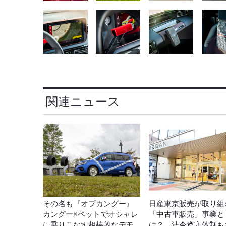
関連ニュース
その名も『オプカングー』
日産東京販売が取り組
カングー×ペットでオシャレ
「中古車販売」事業と
に乗りこなす相棒的なデモ
は？…法令遵守体制も