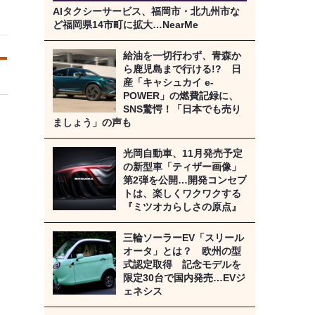
AIタクシーサービス、福岡市・北九州市な
ど福岡県14市町に拡大…NearMe
給油を一切行わず、青森か
ら鹿児島まで行ける!? 日
産「キャシュカイ e-
POWER」の燃費記録に、
SNS驚愕！「日本でも売り
ましょう」の声も
光岡自動車、11月発売予定
の新型車「ティザー画像」
第2弾を公開…開発コンセプ
トは、楽しくワクワクする
『ミツオカらしさの原点』
三輪ソーラーEV「スリール
オータ」とは？ 欧州の型
式認定取得 記念モデルを
限定30台で国内発売…EVジ
ェネシス