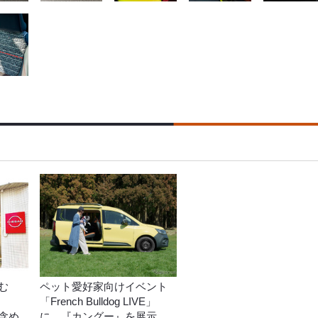
む
ペット愛好家向けイベント
「French Bulldog LIVE」
含め
に、『カングー』を展示…