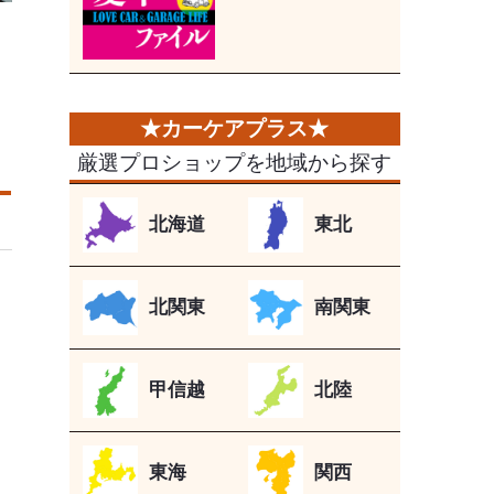
厳選プロショップを地域から探す
北海道
東北
北関東
南関東
甲信越
北陸
東海
関西