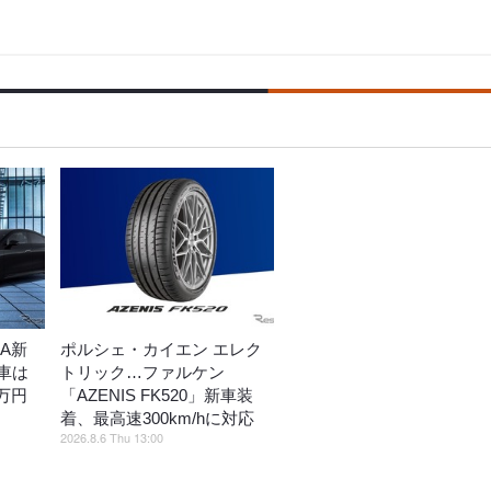
A新
ポルシェ・カイエン エレク
車は
トリック…ファルケン
万円
「AZENIS FK520」新車装
着、最高速300km/hに対応
2026.8.6 Thu 13:00