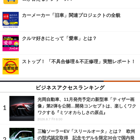
カーメーカー「旧車」関連プロジェクトの全貌
クルマ好きにとって「愛車」とは？
ストップ！ 「不具合修理＆不正修理」実態レポート！
ビジネスアクセスランキング
光岡自動車、11月発売予定の新型車「ティザー画
像」第2弾を公開…開発コンセプトは、楽しくワク
ワクする『ミツオカらしさの原点』
2026.8.7 Fri 6:00
三輪ソーラーEV「スリールオータ」とは？ 欧州
の型式認定取得 記念モデルを限定30台で国内発