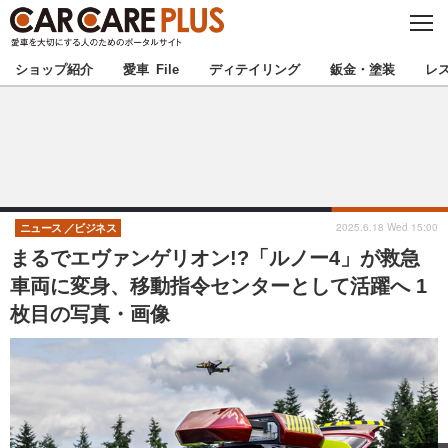
C
L
O
★カーケアプラス認定★
厳選プロショップを地域から探す
S
ショップ紹介
愛車 File
ディテイリング
鈑金・塗装
レ
E
北海道
東北
北関東
南関東
甲信越
北陸
2025.6.18 Wed 15:00
ニュース
ビジネス
まるでエヴァンゲリオン!?「ルノー4」が救急
東海
関西
車両に変身、移動指令センターとして活躍へ 1
枚目の写真・画像
中国
四国
九州
沖縄
注目の記事