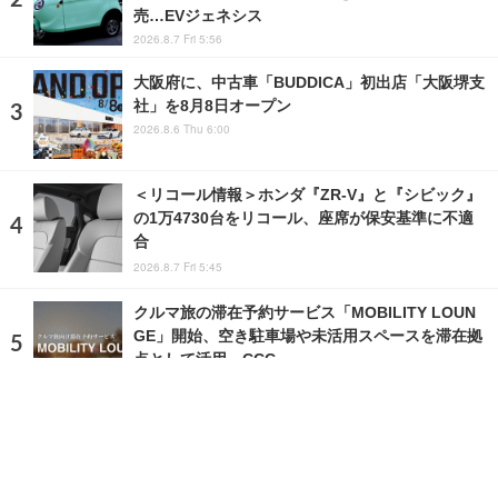
売…EVジェネシス
2026.8.7 Fri 5:56
大阪府に、中古車「BUDDICA」初出店「大阪堺支
社」を8月8日オープン
2026.8.6 Thu 6:00
＜リコール情報＞ホンダ『ZR-V』と『シビック』
の1万4730台をリコール、座席が保安基準に不適
合
2026.8.7 Fri 5:45
クルマ旅の滞在予約サービス「MOBILITY LOUN
GE」開始、空き駐車場や未活用スペースを滞在拠
点として活用…CCC
2026.8.7 Fri 16:00
ランキングをもっと見る
注目の話題
ショップレポート