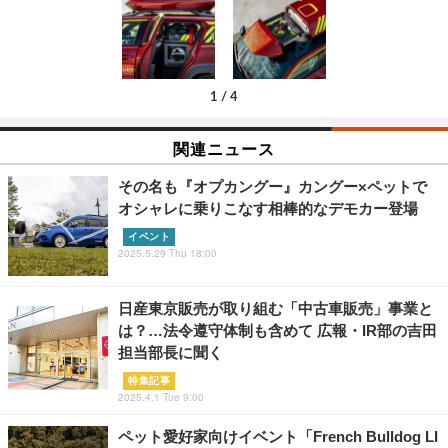
1
/
4
関連ニュース
その名も『オプカングー』カングー×ペットで
オシャレに乗りこなす相棒的なデモカー登場
イベント
2025.5.29 Thu 18:00
日産東京販売が取り組む「中古車販売」事業と
は？…法令遵守体制も含めて 広報・IR部の吉田
担当部長に聞く
特集記事
2025.4.1 Tue 9:00
ペット愛好家向けイベント「French Bulldog LI