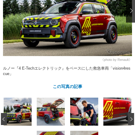
ショップレポート
愛車 File
ディテイリング
自動車豆知識
ストップ！不具合修理＆粗悪修理
ディテイリング
洗車
鈑金・塗装
鈑金・塗装
ヘッドライト磨き
コーティング
小キズ直し
防錆
特集記事
フィルム・ラッピング
ストップ 不具合修理＆粗悪修理
カーメーカー「旧車」関連プロジェ
ショップ紹介
クト
ショップレポート
プロショップ検索
レストア
コラム
《photo by Renault》
カーメーカー「旧車」関連プロジ
コラム
イベント
ルノー『4 E-Techエレクトリック』をベースにした救急車両「vision4res
ェクト
cue」
インタビュー
イベント告知
イベントレポート
この写真の記事
‹