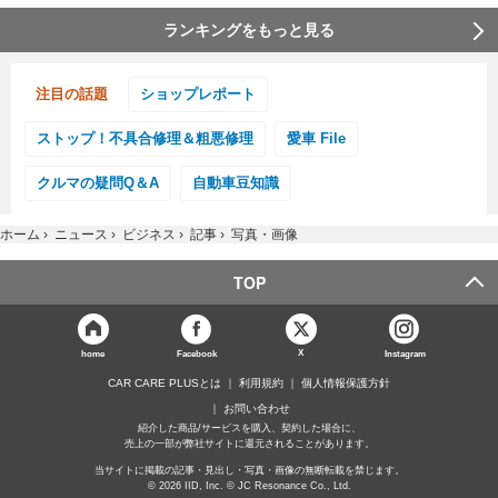
ランキングをもっと見る
注目の話題
ショップレポート
ストップ！不具合修理＆粗悪修理
愛車 File
クルマの疑問Q＆A
自動車豆知識
ホーム
›
ニュース
›
ビジネス
›
記事
›
写真・画像
TOP
X
home
Facebook
Instagram
CAR CARE PLUSとは
利用規約
個人情報保護方針
お問い合わせ
紹介した商品/サービスを購入、契約した場合に、
売上の一部が弊社サイトに還元されることがあります。
当サイトに掲載の記事・見出し・写真・画像の無断転載を禁じます。
© 2026 IID, Inc. © JC Resonance Co., Ltd.