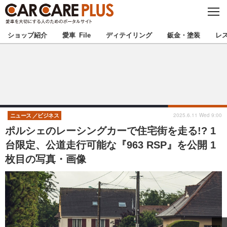
C
L
O
★カーケアプラス認定★
厳選プロショップを地域から探す
S
ショップ紹介
愛車 File
ディテイリング
鈑金・塗装
レ
E
北海道
東北
北関東
南関東
甲信越
北陸
2025.6.11 Wed 9:00
ニュース
ビジネス
ポルシェのレーシングカーで住宅街を走る!? 1
東海
関西
台限定、公道走行可能な『963 RSP』を公開 1
枚目の写真・画像
中国
四国
九州
沖縄
注目の記事