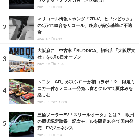
ワクする『ミツオカらしさの原点』
2026.8.7 Fri 6:00
＜リコール情報＞ホンダ『ZR-V』と『シビック』
の1万4730台をリコール、座席が保安基準に不適
合
2026.8.7 Fri 5:45
大阪府に、中古車「BUDDICA」初出店「大阪堺支
社」を8月8日オープン
2026.8.6 Thu 6:00
トヨタ「GR」がスシローが初コラボ！？ 限定ミ
ニカー付きメニュー発売…食とクルマで夏休みを
楽しむ
2026.8.5 Wed 12:00
三輪ソーラーEV「スリールオータ」とは？ 欧州
の型式認定取得 記念モデルを限定30台で国内発
売…EVジェネシス
2026.8.7 Fri 5:56