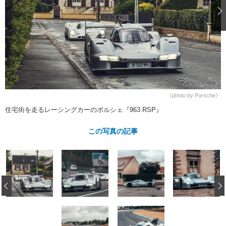
ショップレポート
愛車 File
ディテイリング
自動車豆知識
ストップ！不具合修理＆粗悪修理
ディテイリング
洗車
鈑金・塗装
鈑金・塗装
ヘッドライト磨き
コーティング
小キズ直し
防錆
特集記事
フィルム・ラッピング
ストップ 不具合修理＆粗悪修理
カーメーカー「旧車」関連プロジェ
ショップ紹介
クト
ショップレポート
プロショップ検索
レストア
コラム
《photo by Porsche》
カーメーカー「旧車」関連プロジ
コラム
イベント
住宅街を走るレーシングカーのポルシェ『963 RSP』
ェクト
インタビュー
イベント告知
イベントレポート
この写真の記事
‹