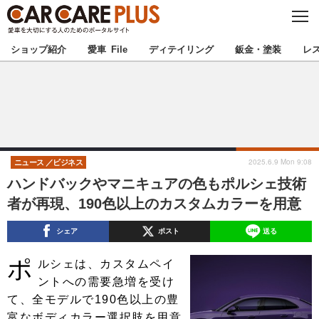
C
L
O
★カーケアプラス認定★
厳選プロショップを地域から探す
S
ショップ紹介
愛車 File
ディテイリング
鈑金・塗装
レ
E
北海道
東北
北関東
南関東
甲信越
北陸
2025.6.9 Mon 9:08
ニュース
ビジネス
ハンドバックやマニキュアの色もポルシェ技術
東海
関西
者が再現、190色以上のカスタムカラーを用意
中国
四国
シェア
ポスト
送る
ポ
九州
沖縄
ルシェは、カスタムペイ
ントへの需要急増を受け
注目の記事
て、全モデルで190色以上の豊
富なボディカラー選択肢を用意