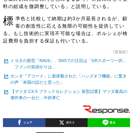
料の組成を微調整している」と説明している。
標
準色と比較して納期は約3か月延長されるが、顧
客の創造性に応える無限の可能性を提供してい
る。もし技術的に実現不可能な場合は、ポルシェが検
証費用を負担する保証も付いている。
《森脇稔》
トヨタの新型『RAV4』、SNSでの注目は「GRスポーツ一択」
ファンの気掛かりは…
ホンダ『アコード』に新搭載された「ハンズオフ機能」に驚き
の声「米国の話だと思った」
【マツダ CX-5 ブラックセレクション 新型試乗】マツダ最高の
傑作車の一台だ…中村孝仁
シェア
ポスト
送る