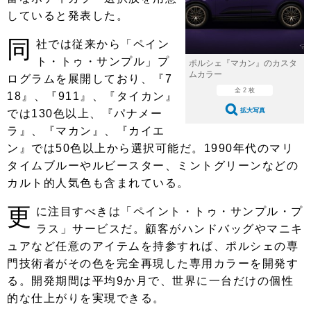
ショップレポート
愛車 File
ディテイリング
していると発表した。
自動車豆知識
ストップ！不具合修理＆粗悪修理
ディテイリング
洗車
鈑金・塗装
同
社では従来から「ペイン
鈑金・塗装
ト・トゥ・サンプル」プ
ヘッドライト磨き
コーティング
小キズ直し
防錆
特集記事
ポルシェ『マカン』のカスタ
ムカラー
ログラムを展開しており、『7
フィルム・ラッピング
ストップ 不具合修理＆粗悪修理
カーメーカー「旧車」関連プロジェ
全 2 枚
ショップ紹介
18』、『911』、『タイカン』
クト
拡大写真
では130色以上、『パナメー
ショップレポート
プロショップ検索
レストア
ラ』、『マカン』、『カイエ
コラム
ン』では50色以上から選択可能だ。1990年代のマリ
カーメーカー「旧車」関連プロジ
コラム
イベント
ェクト
タイムブルーやルビースター、ミントグリーンなどの
インタビュー
イベント告知
イベントレポート
カルト的人気色も含まれている。
更
に注目すべきは「ペイント・トゥ・サンプル・プ
ラス」サービスだ。顧客がハンドバッグやマニキ
ュアなど任意のアイテムを持参すれば、ポルシェの専
門技術者がその色を完全再現した専用カラーを開発す
る。開発期間は平均9か月で、世界に一台だけの個性
的な仕上がりを実現できる。