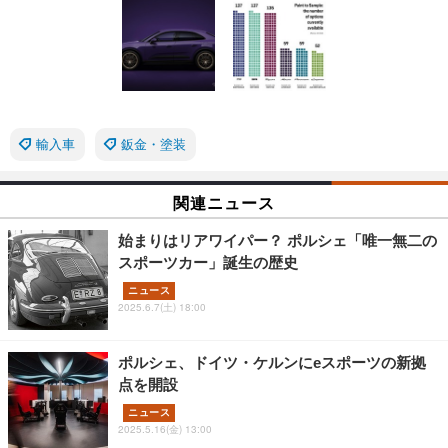
輸入車
鈑金・塗装
関連ニュース
始まりはリアワイパー？ ポルシェ「唯一無二の
スポーツカー」誕生の歴史
ニュース
2025.6.7(土) 18:00
ポルシェ、ドイツ・ケルンにeスポーツの新拠
点を開設
ニュース
2025.5.16(金) 13:00