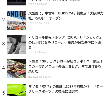
2026.8.7 Fri 6:00
大阪府に、中古車「BUDDICA」初出店「大阪堺支
社」を8月8日オープン
2026.8.6 Thu 6:00
＜リコール情報＞ホンダ『ZR-V』と『シビック』
の1万4730台をリコール、座席が保安基準に不適
合
2026.8.7 Fri 5:45
トヨタ「GR」がスシローが初コラボ！？ 限定ミ
ニカー付きメニュー発売…食とクルマで夏休みを
楽しむ
2026.8.5 Wed 12:00
マツダ「RX-7」の後継は2027年前後か？ 「ロー
タリースポーツ」の復活に現実味
2026.7.25 Sat 4:55