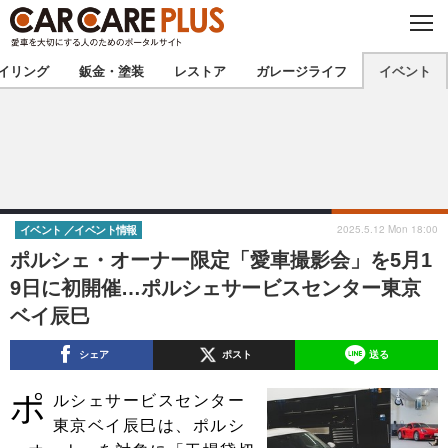
C
L
O
★カーケアプラス認定★
厳選プロショップを地域から探す
S
イリング
鈑金・塗装
レストア
ガレージライフ
イベント
E
北海道
東北
北関東
南関東
甲信越
北陸
2025.5.12 Mon 18:00
イベント
イベント情報
ポルシェ・オーナー限定「愛車撮影会」を5月1
東海
関西
9日に初開催…ポルシェサービスセンター東京
ベイ辰巳
中国
四国
シェア
ポスト
送る
九州
沖縄
ポ
ルシェサービスセンター
注目の記事
東京ベイ辰巳は、ポルシ