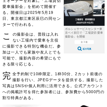
ェオーナーを対象に「工場貸切
ショップレポート
愛車 File
ディテイリング
愛車撮影会」を初めて開催す
自動車豆知識
ストップ！不具合修理＆粗悪修理
ディテイリング
洗車
鈑金・塗装
る。開催日は2025年5月19
日、東京都江東区辰巳の同セン
鈑金・塗装
ヘッドライト磨き
コーティング
小キズ直し
防錆
特集記事
ターで行われる。
ポルシェサービスセンター東
フィルム・ラッピング
ストップ 不具合修理＆粗悪修理
カーメーカー「旧車」関連プロジェ
ショップ紹介
京ベイ辰巳で「工場貸切 愛車
こ
の撮影会は、普段は入れ
クト
撮影会」を開催
ない工場内で愛車を主役
ショップレポート
プロショップ検索
レストア
全 3 枚
コラム
に撮影できる特別な機会だ。参
拡大写真
カーメーカー「旧車」関連プロジ
コラム
加は一人でも家族や友人とでも
イベント
ェクト
可能で、撮影内容の希望にもで
インタビュー
イベント告知
イベントレポート
きる限り応じる。
完
全予約制で10枠限定。1枠30分、2カット前後の
撮影を行い、JPEGデータを提供する。撮影した
写真はSNSや個人利用に活用できる。公式アカウント
への掲載許可を得た参加者には、参加費から5000円の
割引特典がある。