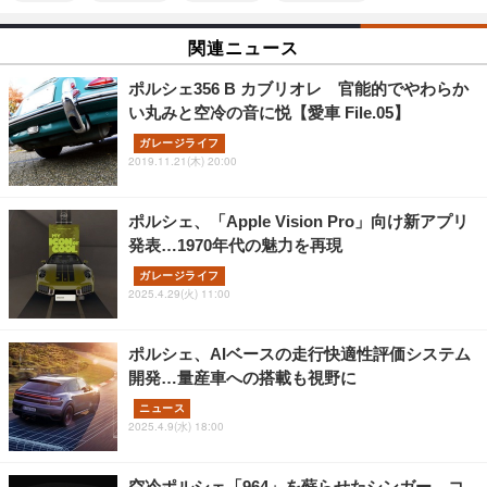
関連ニュース
ポルシェ356 B カブリオレ 官能的でやわらか
い丸みと空冷の音に悦【愛車 File.05】
ガレージライフ
2019.11.21(木) 20:00
ポルシェ、「Apple Vision Pro」向け新アプリ
発表…1970年代の魅力を再現
ガレージライフ
2025.4.29(火) 11:00
ポルシェ、AIベースの走行快適性評価システム
開発…量産車への搭載も視野に
ニュース
2025.4.9(水) 18:00
空冷ポルシェ「964」を蘇らせたシンガー、コ