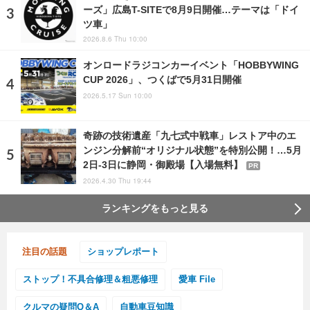
ーズ」広島T-SITEで8月9日開催…テーマは「ドイ
ツ車」
2026.8.6 Thu 10:00
オンロードラジコンカーイベント「HOBBYWING
CUP 2026」、つくばで5月31日開催
2026.5.17 Sun 10:00
奇跡の技術遺産「九七式中戦車」レストア中のエ
ンジン分解前“オリジナル状態”を特別公開！…5月
2日-3日に静岡・御殿場【入場無料】
PR
2026.4.30 Thu 19:44
ランキングをもっと見る
注目の話題
ショップレポート
ストップ！不具合修理＆粗悪修理
愛車 File
クルマの疑問Q＆A
自動車豆知識