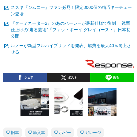
スズキ『ジムニー』ファン必見！限定3000個の精巧キーチェー
ン登場
『ターミネーター2』のあのハーレーが最新仕様で復刻！ 鏡面
仕上げの“走る芸術”『ファットボーイ グレイゴースト』日本初
公開
ルノーが新型フルハイブリッドを発表、燃費を最大40％向上さ
せる
シェア
ポスト
送る
旧車
輸入車
ホビー
ガレージ