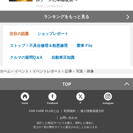
2026.1.10 Sat 8:43
ランキングをもっと見る
注目の話題
ショップレポート
ストップ！不具合修理＆粗悪修理
愛車 File
クルマの疑問Q＆A
自動車豆知識
ホーム
›
イベント
›
イベントレポート
›
記事
›
写真・画像
TOP
X
home
Facebook
Instagram
CAR CARE PLUSとは
利用規約
個人情報保護方針
お問い合わせ
紹介した商品/サービスを購入、契約した場合に、
売上の一部が弊社サイトに還元されることがあります。