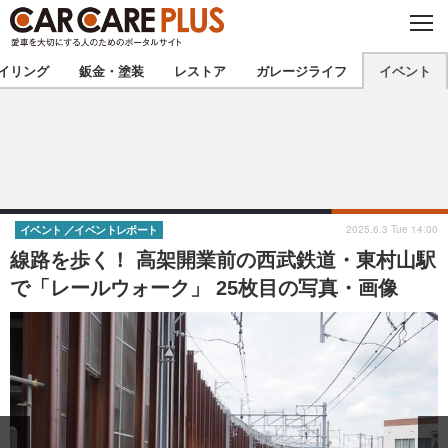
C
L
O
★カーケアプラス認定★
厳選プロショップを地域から探す
S
イリング
鈑金・塗装
レストア
ガレージライフ
イベント
E
北海道
東北
北関東
南関東
甲信越
北陸
2025.6.3 Tue 14:00
イベント
イベントレポート
線路を歩く！ 高架開業前の西武鉄道・東村山駅
東海
関西
で「レールウォーク」 25枚目の写真・画像
中国
四国
九州
沖縄
注目の記事