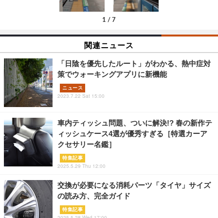
1
/
7
関連ニュース
「日陰を優先したルート」がわかる、熱中症対
策でウォーキングアプリに新機能
ニュース
2023.7.22 Sat 15:00
車内ティッシュ問題、ついに解決!? 春の新作テ
ィッシュケース4選が優秀すぎる［特選カーア
クセサリー名鑑］
特集記事
2025.5.29 Thu 12:00
交換が必要になる消耗パーツ「タイヤ」サイズ
の読み方、完全ガイド
特集記事
2025.5.28 Wed 17:00