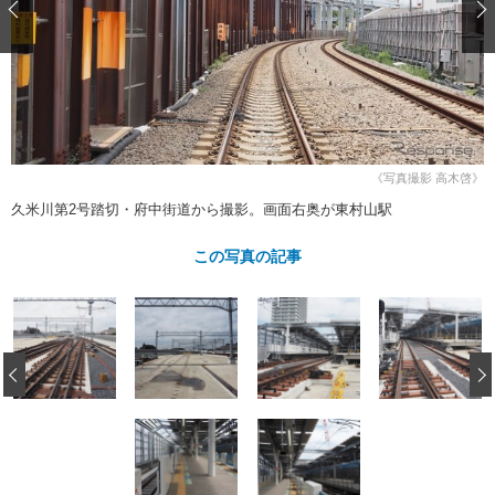
ショップレポート
愛車 File
ディテイリング
自動車豆知識
ストップ！不具合修理＆粗悪修理
ディテイリング
洗車
鈑金・塗装
鈑金・塗装
ヘッドライト磨き
コーティング
小キズ直し
防錆
特集記事
フィルム・ラッピング
ストップ 不具合修理＆粗悪修理
カーメーカー「旧車」関連プロジェ
ショップ紹介
クト
《写真撮影 高木啓》
ショップレポート
プロショップ検索
レストア
久米川第2号踏切・府中街道から撮影。画面右奥が東村山駅
コラム
カーメーカー「旧車」関連プロジ
コラム
イベント
この写真の記事
ェクト
インタビュー
イベント告知
イベントレポート
‹