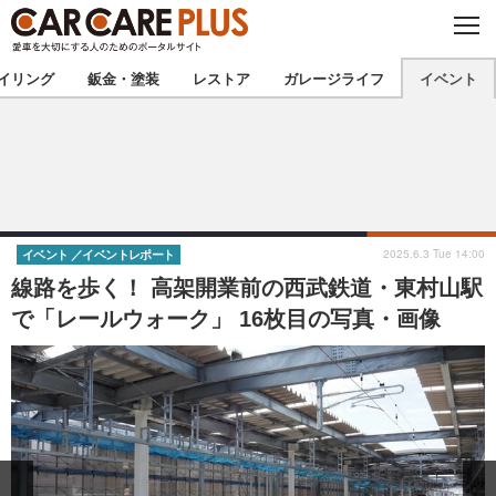
C
L
O
★カーケアプラス認定★
厳選プロショップを地域から探す
S
イリング
鈑金・塗装
レストア
ガレージライフ
イベント
E
北海道
東北
北関東
南関東
甲信越
北陸
2025.6.3 Tue 14:00
イベント
イベントレポート
線路を歩く！ 高架開業前の西武鉄道・東村山駅
東海
関西
で「レールウォーク」 16枚目の写真・画像
中国
四国
九州
沖縄
注目の記事