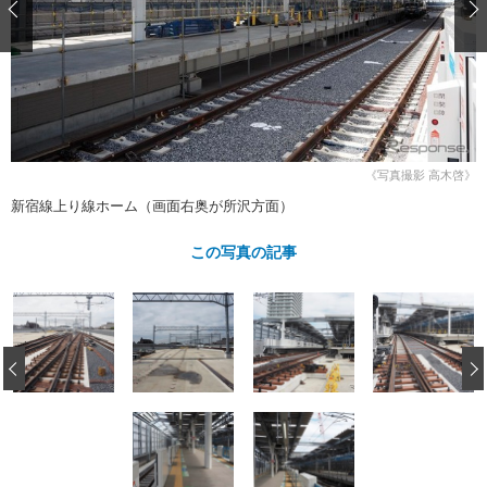
ショップレポート
愛車 File
ディテイリング
自動車豆知識
ストップ！不具合修理＆粗悪修理
ディテイリング
洗車
鈑金・塗装
鈑金・塗装
ヘッドライト磨き
コーティング
小キズ直し
防錆
特集記事
フィルム・ラッピング
ストップ 不具合修理＆粗悪修理
カーメーカー「旧車」関連プロジェ
ショップ紹介
クト
《写真撮影 高木啓》
ショップレポート
プロショップ検索
レストア
新宿線上り線ホーム（画面右奥が所沢方面）
コラム
カーメーカー「旧車」関連プロジ
コラム
イベント
この写真の記事
ェクト
インタビュー
イベント告知
イベントレポート
‹