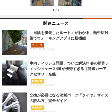
1
/
7
関連ニュース
「日陰を優先したルート」がわかる、熱中症対
策でウォーキングアプリに新機能
ニュース
2023.7.22 Sat 15:00
車内ティッシュ問題、ついに解決!? 春の新作テ
ィッシュケース4選が優秀すぎる［特選カーア
クセサリー名鑑］
特集記事
2025.5.29 Thu 12:00
交換が必要になる消耗パーツ「タイヤ」サイズ
の読み方、完全ガイド
特集記事
2025.5.28 Wed 17:00