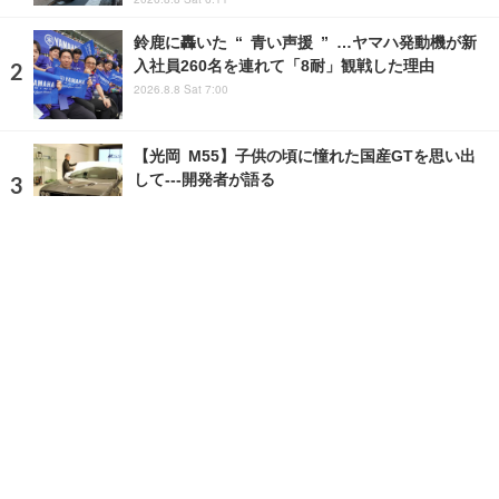
鈴鹿に轟いた “ 青い声援 ” …ヤマハ発動機が新
入社員260名を連れて「8耐」観戦した理由
2026.8.8 Sat 7:00
【光岡 M55】子供の頃に憧れた国産GTを思い出
して---開発者が語る
2024.12.2 Mon 18:00
ランキングをもっと見る
注目の話題
ショップレポート
ストップ！不具合修理＆粗悪修理
愛車 File
クルマの疑問Q＆A
自動車豆知識
ホーム
›
イベント
›
イベントレポート
›
記事
›
写真・画像