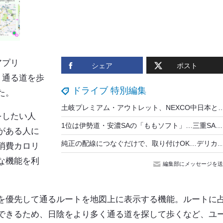
アプリ
シェア
ポスト
く通る道を歩
ドライブ 特別編集
た。
土岐プレミアム・アウトレット、NEXCO中日本と連携…ETC限定ドラ
理をしたい人
1位は伊勢道・安濃SAの「ももソフト」…三重SA・PA推しテイク総選挙
がある人に
純正の配線につなぐだけで、取り付けOK…デリカミニ・eKスペース・ルークス専用「アイドリングス
消費カロリ
な機能を利
編集部にメッセージを送
を優先して通るルートを地図上に表示する機能。ルートに
できるため、日陰をより多く通る道を探して歩くなど、ユ