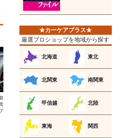
厳選プロショップを地域から探す
北海道
東北
北関東
南関東
期
甲信越
北陸
買
ブ
東海
関西