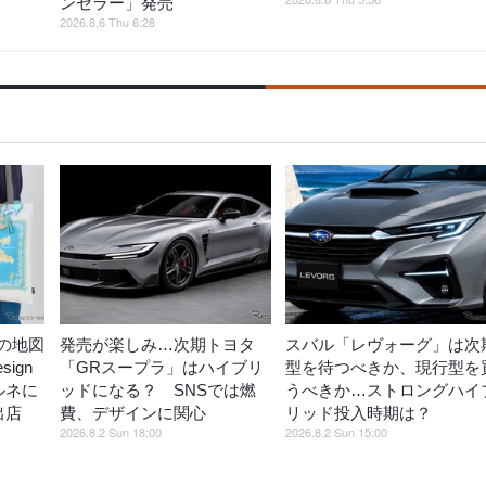
ンセラー」発売
2026.8.6 Thu 6:28
の地図
発売が楽しみ…次期トヨタ
スバル「レヴォーグ」は次
ign
「GRスープラ」はハイブリ
型を待つべきか、現行型を
ルネに
ッドになる？ SNSでは燃
うべきか…ストロングハイ
出店
費、デザインに関心
リッド投入時期は？
2026.8.2 Sun 18:00
2026.8.2 Sun 15:00