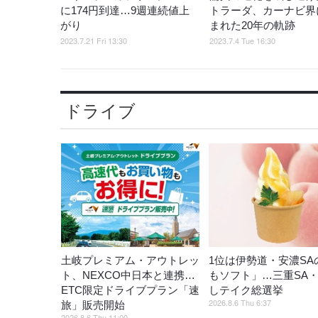
に174円到達…9週連続値上
トラーダ、カーナビ界
がり
まれた20年の軌跡
2023.7.21 Fri 13:30
2023.7.4 Tue 16:30
ドライブ
土岐プレミアム・アウトレッ
1位は伊勢道・安濃SA
ト、NEXCO中日本と連携…
もソフト」…三重SA・
ETC限定ドライブプラン「速
しテイク総選挙
2026.8.6 Thu 6:37
旅」販売開始
2026.8.6 Thu 11:00