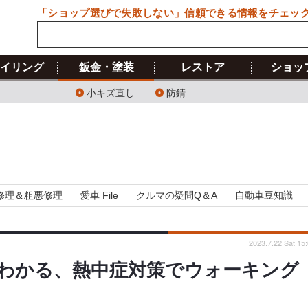
「ショップ選びで失敗しない」信頼できる情報をチェッ
イリング
鈑金・塗装
レストア
ショッ
小キズ直し
防錆
修理＆粗悪修理
愛車 File
クルマの疑問Q＆A
自動車豆知識
2023.7.22 Sat 15
わかる、熱中症対策でウォーキング