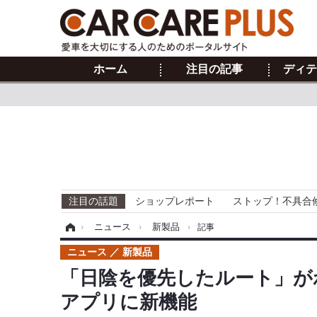
ホーム
注目の記事
ディテ
注目の話題
ショップレポート
ストップ！不具合
ホーム
›
ニュース
›
新製品
›
記事
ニュース
新製品
「日陰を優先したルート」が
アプリに新機能