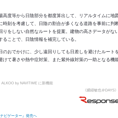
陽高度等から日陰部分を都度算出して、リアルタイムに地
に時刻を考慮して、日陰の割合が多くなる道路を事前に判
回りをしない自然なルートを提案。建物の高さデータがな
することで、日陰情報を補完している。
日のおでかけに、少し遠回りしても日差しを避けたルート
避けて暑さや熱中症対策、また紫外線対策の一助となる機
O by NAVITIME に新機能
《纐纈敏也＠DAYS
トナビゲーター』発売へ