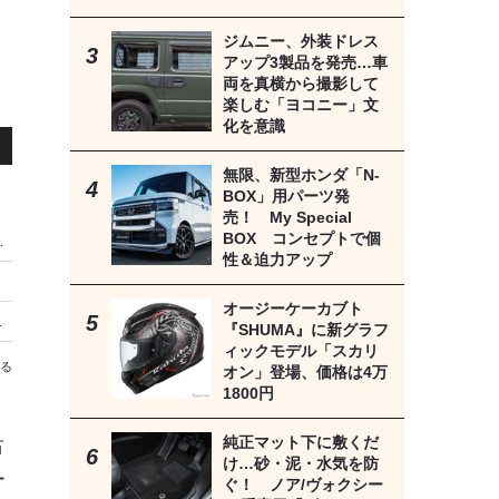
ジムニー、外装ドレス
アップ3製品を発売…車
両を真横から撮影して
楽しむ「ヨコニー」文
化を意識
無限、新型ホンダ「N-
BOX」用パーツ発
売！ My Special
BOX コンセプトで個
イブプラン「速旅」販売開始
性＆迫力アップ
オージーケーカブト
トップキャンセラー」発売
『SHUMA』に新グラフ
ィックモデル「スカリ
る
オン」登場、価格は4万
1800円
純正マット下に敷くだ
占
け…砂・泥・水気を防
ー
ぐ！ ノア/ヴォクシー