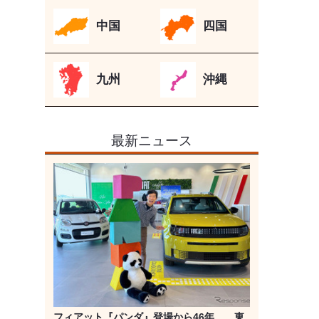
中国
四国
九州
沖縄
最新ニュース
フィアット『パンダ』登場から46年、 東