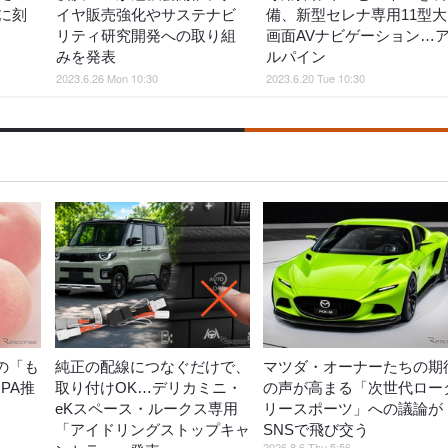
に刻
イヤ販売強化やサステナビ
備、新型セレナ専用11型大
リティ研究開発への取り組
画面AVナビゲーション…
みを発表
ルパイン
2023.6.26 Mon 10:30
2023.6.20 Tue 10:30
の「も
純正の配線につなぐだけで、
マツダ・オーナーたちの期
PA推
取り付けOK…デリカミニ・
の声が高まる「次世代ロー
eKスペース・ルークス専用
リースポーツ」への議論が
「アイドリングストップキャ
SNSで飛び交う
2026.8.6 Thu 5:56