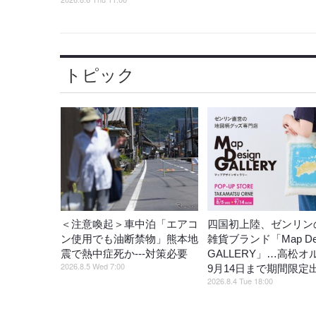
トピック
＜注意喚起＞車中泊「エアコ
四国初上陸、ゼンリン
ン使用でも油断禁物」熊本地
雑貨ブランド「Map Des
震で熱中症死か---対策必要
GALLERY」…高松オ
2026.8.5 Wed 7:00
9月14日まで期間限定
2026.8.4 Tue 18:00