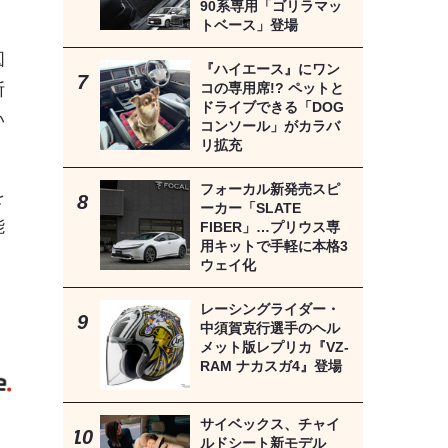
90系専用「ゴリラマッ
トベース」登場
図
『ハイエース』にワン
コの専用席!? ペットと
断
ドライブできる「DOG
い
コンソール」がカラバ
リ拡充
フォーカル新発売スピ
を
ーカー「SLATE
能
FIBER」…プリウス専
用キットで手軽に本格3
ウェイ化
レーシングライダー・
中須賀克行選手のヘル
》
メット版レプリカ『VZ-
RAM ナカスガ4』登場
サイベックス、チャイ
ルドシート新モデル