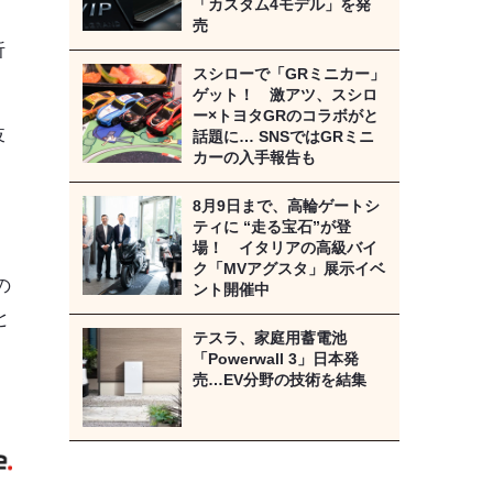
「カスタム4モデル」を発
、
売
折
スシローで「GRミニカー」
ゲット！ 激アツ、スシロ
ー×トヨタGRのコラボがと
岐
話題に… SNSではGRミニ
カーの入手報告も
8月9日まで、高輪ゲートシ
ティに “走る宝石”が登
場！ イタリアの高級バイ
ク「MVアグスタ」展示イベ
の
ント開催中
と
テスラ、家庭用蓄電池
「Powerwall 3」日本発
売…EV分野の技術を結集
》