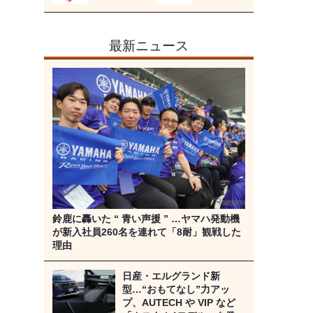
最新ニュース
鈴鹿に轟いた “ 青い声援 ” …ヤマハ発動機
が新入社員260名を連れて「8耐」観戦した
理由
日産・エルグランド新
型…“おもてなし”力アッ
プ、AUTECH や VIP など