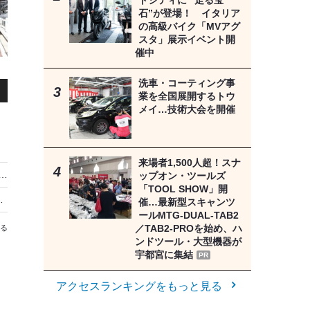
トシティに “走る宝
石”が登場！ イタリア
の高級バイク「MVアグ
スタ」展示イベント開
催中
洗車・コーティング事
業を全国展開するトウ
メイ…技術大会を開催
来場者1,500人超！スナ
中湖のカバ」、夏休み限定「夕涼み便」運航…8月8日から
ップオン・ツールズ
「TOOL SHOW」開
初の西日本開催 会場は岡山国際サーキット
催…最新型スキャンツ
ールMTG-DUAL-TAB2
／TAB2-PROを始め、ハ
る
ンドツール・大型機器が
宇都宮に集結
PR
アクセスランキングをもっと見る