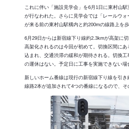
これに伴い「施設見学会」を6月1日に東村山
が行なわれた。さらに見学会では「レールウォー
が来る前の東村山駅構内と約200mの線路上を
6月29日からは新宿線下り線約2.3kmが高
高架化されるのは今回が初めて。切換区間にあ
込まれ、交通渋滞の緩和が期待される。切換工事
の運休はない。予定日に工事を実施できない場合
新しいホーム番線は現行の新宿線下り線を引き
線路2本が追加されて4つの番線になるので、