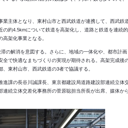
事業主体となり、東村山市と西武鉄道が連携して、西武鉄
の約4.5kmについて鉄道を高架化し、道路と鉄道を連続
の高架化事業となる。
渋滞の解消を意図する。さらに、地域の一体化や、都市計画
安全で快適なまちづくりの実現が期待される。高架完成後
都、東村山市、西武鉄道の3者で協議する。
推進課の長谷川誠課長、東京都建設局道路建設部連続立体
部連続立体交差化事務所の菅原聡担当所長が出席、媒体か