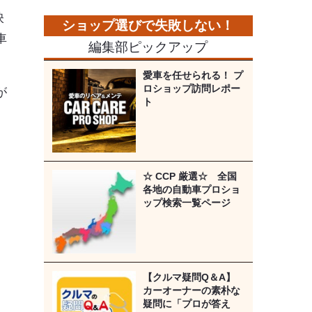
映
車
編集部ピックアップ
愛車を任せられる！ プ
ロショップ訪問レポー
が
ト
☆ CCP 厳選☆ 全国
各地の自動車プロショ
ップ検索一覧ページ
【クルマ疑問Q＆A】
カーオーナーの素朴な
疑問に「プロが答え