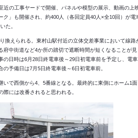
駅至近の工事ヤードで開催、パネルや模型の展示、動画の上
ク」も開催され、約400人（各回定員40人×全10回）が電
歩いた。
架に切り換えられる。東村山駅付近の立体交差事業において線路
る府中街道など4か所の踏切で遮断時間が短くなることが見
の日時は6月28日終電車後～29日初電車前を予定し、電車
の予備日は7月5日終電車後～6日初電車前。
継いで西側から4、5番線となる。最終的に東側にホーム1面
その際には改番されると思われる。