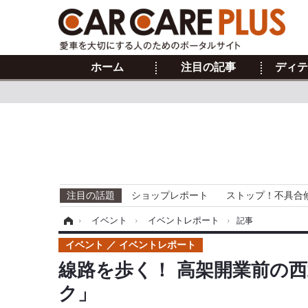
ホーム
注目の記事
ディテ
注目の話題
ショップレポート
ストップ！不具合
ホーム
›
イベント
›
イベントレポート
›
記事
イベント
イベントレポート
線路を歩く！ 高架開業前の
ク」