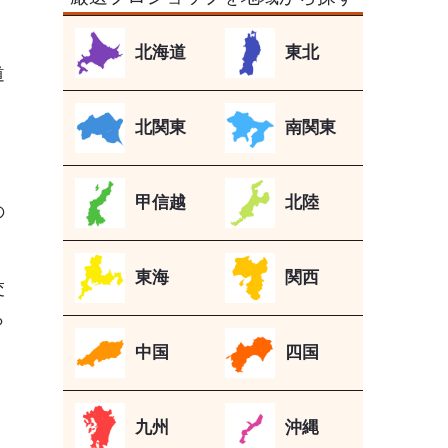
北海道
東北
道
的
北関東
南関東
甲信越
北陸
の
東海
関西
交
ら
中国
四国
九州
沖縄