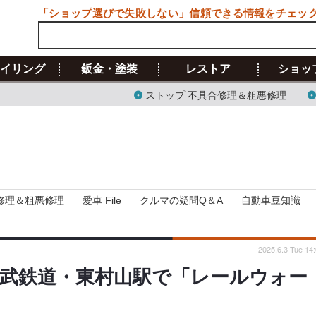
「ショップ選びで失敗しない」信頼できる情報をチェッ
イリング
鈑金・塗装
レストア
ショッ
ストップ 不具合修理＆粗悪修理
修理＆粗悪修理
愛車 File
クルマの疑問Q＆A
自動車豆知識
2025.6.3 Tue 14
西武鉄道・東村山駅で「レールウォー