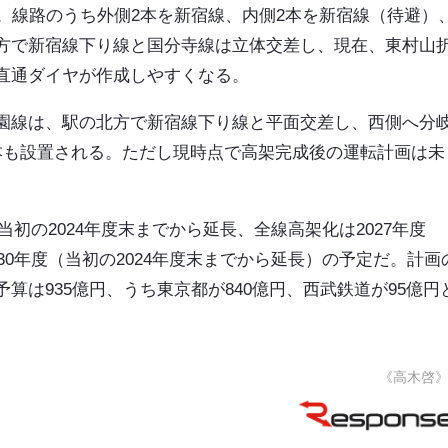
。線路のうち外側2本を新宿線、内側2本を新宿線（待避）
方で新宿線下り線と国分寺線は立体交差し、現在、東村山
直通ダイヤが作成しやすくなる。
園線は、駅の北方で新宿線下り線と平面交差し、西側へ分
本も設置される。ただし現時点で高架完成後の運転計画は未
当初の2024年度末までから延長、全線高架化は2027年度
30年度（当初の2024年度末までから延長）の予定だ。計画
算は935億円、うち東京都が840億円、西武鉄道が95億円
《高木啓