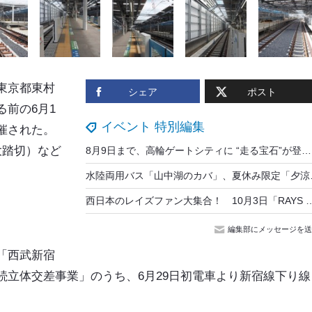
東京都東村
シェア
ポスト
前の6月1
イベント 特別編集
催された。
大踏切）など
8月9日まで、高輪ゲートシティに “走る宝石”が登場！ イタリアの高級バイク「MVアグスタ」展示イベント開催中
水陸両用バス「山
西日本のレイズファン大集合！ 10月3日「RAYS FAN MEETING」
編集部にメッセージを送
「西武新宿
続立体交差事業」のうち、6月29日初電車より新宿線下り線