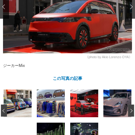
ショップレポート
愛車 File
ディテイリング
自動車豆知識
ストップ！不具合修理＆粗悪修理
ディテイリング
洗車
鈑金・塗装
鈑金・塗装
ヘッドライト磨き
コーティング
小キズ直し
防錆
特集記事
フィルム・ラッピング
ストップ 不具合修理＆粗悪修理
カーメーカー「旧車」関連プロジェ
ショップ紹介
クト
ショップレポート
プロショップ検索
レストア
《photo by Akio Lorenzo OYA》
コラム
カーメーカー「旧車」関連プロジ
コラム
ジーカーMix
イベント
ェクト
インタビュー
イベント告知
イベントレポート
この写真の記事
‹