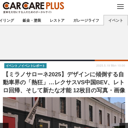
C
L
O
★カーケアプラス認定★
厳選プロショップを地域から探す
S
イリング
鈑金・塗装
レストア
ガレージライフ
イベント
E
北海道
東北
北関東
南関東
甲信越
北陸
2025.5.19 Mon 10:00
イベント
イベントレポート
【ミラノサローネ2025】デザインに傾倒する自
東海
関西
動車界の「熱狂」…レクサスVS中国BEV、レト
ロ回帰、そして新たな才能 12枚目の写真・画像
中国
四国
九州
沖縄
注目の記事