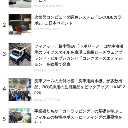
2023.8.30 Wed 13:12
次世代コンピュータ調色システム「E-CUBEカラ
ボ2」…日本ペイント
2023.7.8 Sat 13:00
フィアット、超小型EV「トポリーノ」は地中海沿
岸のライフスタイルを表現…高級ビーチウェアブ
ランド・ビルブレカンと「コレクターズエディシ
ョン」を欧州で発表
2026.8.4 Tue 4:34
洗車ブームの火付け役「洗車用純水機」が多数出
品、RO式採用の注目製品をピックアップ…IAAE 2
026
2026.2.27 Fri 17:00
事業者たちが「カーラッピング」の基礎を学ぶ…
フィルムの特性やポストヒーティングの重要性を
知る