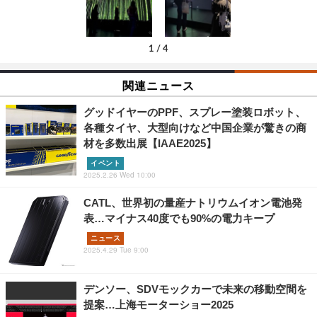
1
/
4
関連ニュース
グッドイヤーのPPF、スプレー塗装ロボット、
各種タイヤ、大型向けなど中国企業が驚きの商
材を多数出展【IAAE2025】
イベント
2025.2.26 Wed 10:00
CATL、世界初の量産ナトリウムイオン電池発
表…マイナス40度でも90%の電力キープ
ニュース
2025.4.29 Tue 9:00
デンソー、SDVモックカーで未来の移動空間を
提案…上海モーターショー2025