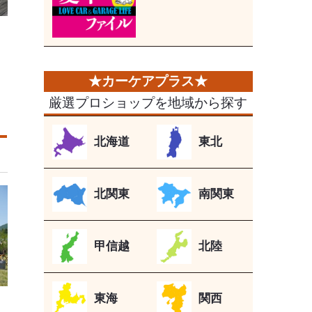
厳選プロショップを地域から探す
北海道
東北
北関東
南関東
甲信越
北陸
東海
関西