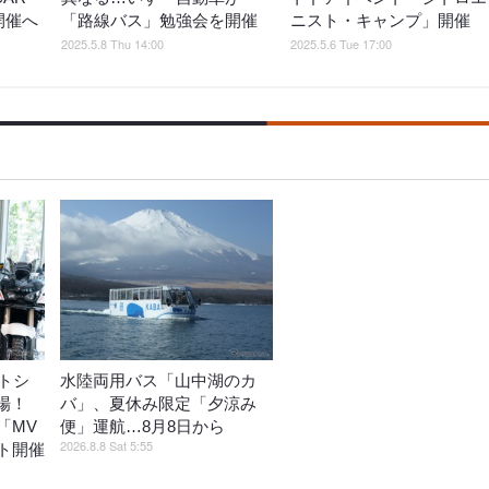
日開催へ
「路線バス」勉強会を開催
ニスト・キャンプ」開催
2025.5.8 Thu 14:00
2025.5.6 Tue 17:00
トシ
水陸両用バス「山中湖のカ
登場！
バ」、夏休み限定「夕涼み
「MV
便」運航…8月8日から
2026.8.8 Sat 5:55
ト開催