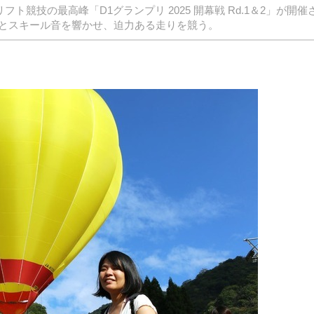
ト競技の最高峰「D1グランプリ 2025 開幕戦 Rd.1＆2」が開催
とスキール音を響かせ、迫力ある走りを競う。