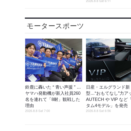
2026.8.8 Sat 6:11
モータースポーツ
鈴鹿に轟いた “ 青い声援 ” …
日産・エルグランド新
ヤマハ発動機が新入社員260
型…“おもてなし”力ア
名を連れて「8耐」観戦した
AUTECH や VIP な
理由
タム4モデル」を発
2026.8.8 Sat 7:00
2026.8.8 Sat 6:56