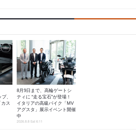
8月9日まで、高輪ゲートシ
ップ、
ティに “走る宝石”が登場！
ど「カス
イタリアの高級バイク「MV
売
アグスタ」展示イベント開催
中
2026.8.8 Sat 6:11