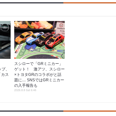
スシローで「GRミニカー」
ップ、
ゲット！ 激アツ、スシロー
ど「カス
×トヨタGRのコラボがと話
売
題に… SNSではGRミニカー
の入手報告も
2026.8.8 Sat 6:46