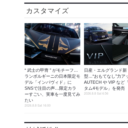
カスタマイズ
“ 武士の甲冑 ” がモチーフ…
日産・エルグランド新
ランボルギーニの日本限定モ
型…“おもてなし”力ア
デル「インパヴィド」に
AUTECH や VIP な
SNSで注目の声…限定カラ
タム4モデル」を発
2026.8.8 Sat 6:56
ーすごい、実車を一度見てみ
たい
2026.8.8 Sat 16:00