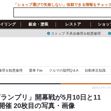
「ショップ選びで失敗しない」信頼できる情報をチェッ
イリング
鈑金・塗装
レストア
ショッ
ストップ 不具合修理＆粗悪修理
修理＆粗悪修理
愛車 File
クルマの疑問Q＆A
自動車豆知識
2025.5.9 Fri 16
ランプリ」開幕戦が5月10日と11
催 20枚目の写真・画像