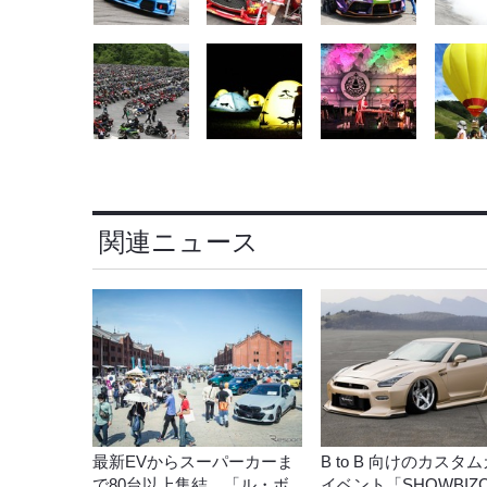
関連ニュース
最新EVからスーパーカーま
B to B 向けのカスタ
で80台以上集結、「ル・ボ
イベント「SHOWBIZ