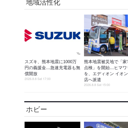
地域活性化
スズキ、熊本地震に1000万
熊本地震被災地で「家
円の義援金…急速充電器も無
点検」を開始…ヒマワ
償開放
を、エディオン イオ
2026.8.8 Sat 17:00
店へ派遣
2026.8.8 Sat 15:00
ホビー