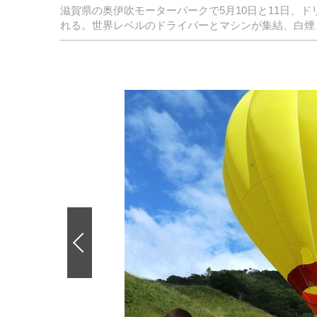
滋賀県の奥伊吹モーターパークで5月10日と11日、ドリフ
れる。世界レベルのドライバーとマシンが集結、白煙
前
の
画
像