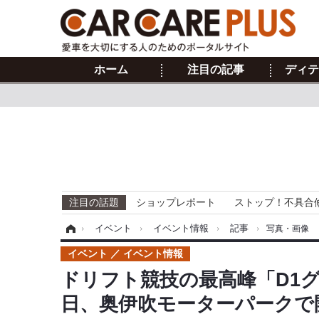
ホーム
注目の記事
ディテ
注目の話題
ショップレポート
ストップ！不具合
ホーム
›
イベント
›
イベント情報
›
記事
›
写真・画像
イベント
イベント情報
ドリフト競技の最高峰「D1グ
日、奥伊吹モーターパークで開