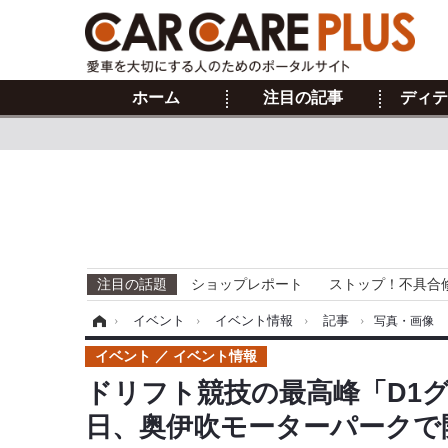
ホーム
注目の記事
ディテ
注目の話題
ショップレポート
ストップ！不具合
ホーム
›
イベント
›
イベント情報
›
記事
›
写真・画像
イベント
イベント情報
ドリフト競技の最高峰「D1グ
日、奥伊吹モーターパークで開