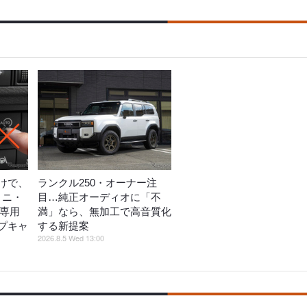
けで、
ランクル250・オーナー注
ミニ・
目…純正オーディオに「不
ス専用
満」なら、無加工で高音質化
プキャ
する新提案
2026.8.5 Wed 13:00