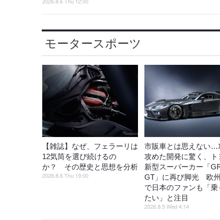
2026.8.6 Thu 12:00
モータースポーツ
【雑誌】なぜ、フェラーリは
市販車とは思えない…
12気筒を選び続けるの
攻めた開発に驚く、ト
か？ その歴史と思想を分析
新型スーパーカー「G
2026.8.6 Thu 19:00
GT」に再び脚光 欧
で日本のファンも「乗
たい」と注目
2026.8.5 Wed 4:14