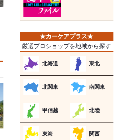
厳選プロショップを地域から探す
北海道
東北
北関東
南関東
甲信越
北陸
東海
関西