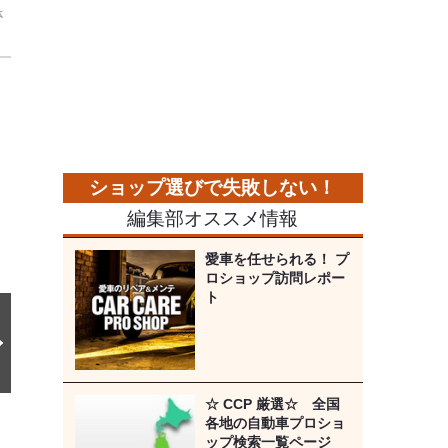
さ
次
の
画
像
編集部オススメ情報
愛車を任せられる！ プ
ロショップ訪問レポー
ト
☆ CCP 厳選☆ 全国
各地の自動車プロショ
ップ検索一覧ページ