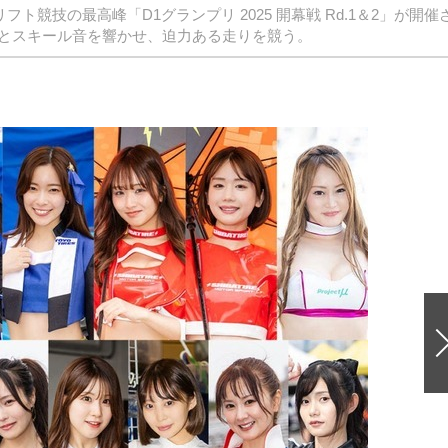
ト競技の最高峰「D1グランプリ 2025 開幕戦 Rd.1＆2」が開催
とスキール音を響かせ、迫力ある走りを競う。