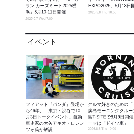
ラン カーズミート2025横
EXPO2025」5月18
浜」5月10-11日開催
2025.5.8 Thu 16:00
2025.5.7 Wed 7:00
イベント
フィアット『パンダ』登場か
クルマ好きのための「
ら46年、 東京・渋谷で10
廣島モーニングクルー
月3日トークイベント…自動
島T-SITEで8月9日開
車史家の大矢アキオ・ロレン
ーマは「ドイツ車」
2026.8.6 Thu 10:00
ツォ氏が解説