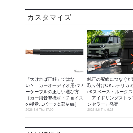
カスタマイズ
「太ければ正解」ではな
純正の配線につなぐだ
い？ カーオーディオ用パワ
取り付けOK…デリカ
ーケーブルの正しい選び方
eKスペース・ルーク
［カー用音響機材・チョイス
「アイドリングストッ
の極意…パーツ＆部材編］
ンセラー」発売
2026.8.6 Thu 17:00
2026.8.6 Thu 6:28