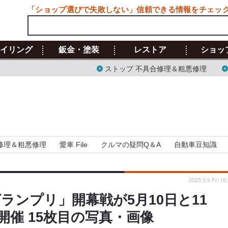
「ショップ選びで失敗しない」信頼できる情報をチェッ
イリング
鈑金・塗装
レストア
ショッ
ストップ 不具合修理＆粗悪修理
修理＆粗悪修理
愛車 File
クルマの疑問Q＆A
自動車豆知識
2025.5.9 Fri 16
ランプリ」開幕戦が5月10日と11
催 15枚目の写真・画像