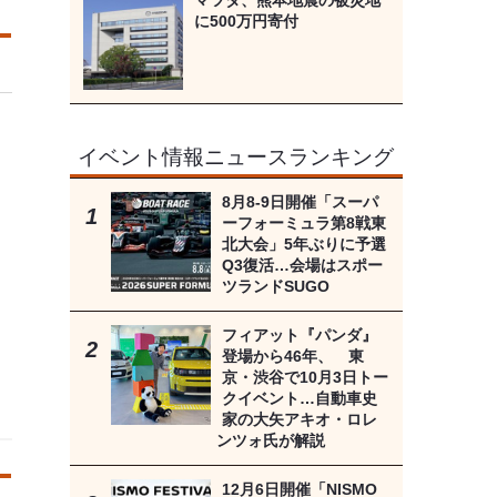
マツダ、熊本地震の被災地
に500万円寄付
イベント情報ニュースランキング
8月8‐9日開催「スーパ
ーフォーミュラ第8戦東
北大会」5年ぶりに予選
Q3復活…会場はスポー
ツランドSUGO
フィアット『パンダ』
登場から46年、 東
京・渋谷で10月3日トー
クイベント…自動車史
家の大矢アキオ・ロレ
ンツォ氏が解説
12月6日開催「NISMO