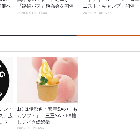
日開催へ
「路線バス」勉強会を開催
ニスト・キャンプ」開催
2025.5.8 Thu 14:00
2025.5.6 Tue 17:00
シン・
1位は伊勢道・安濃SAの「も
ズ」広
もソフト」…三重SA・PA推
催…テ
しテイク総選挙
2026.8.6 Thu 6:37