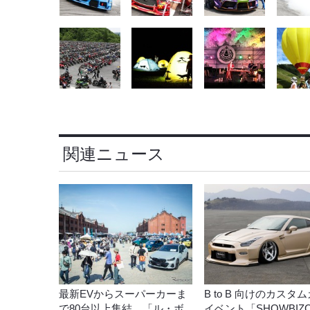
関連ニュース
最新EVからスーパーカーま
B to B 向けのカスタ
で80台以上集結、「ル・ボ
イベント「SHOWBIZ