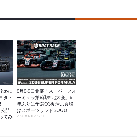
攻めに
8月8‐9日開催「スーパーフォ
ヨタ・
ーミュラ第8戦東北大会」5
R
年ぶりに予選Q3復活…会場
州公開
はスポーツランドSUGO
2026.8.4 Tue 17:00
ってみ