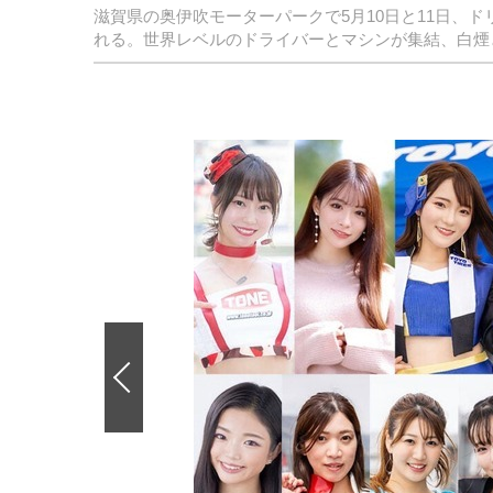
滋賀県の奥伊吹モーターパークで5月10日と11日、ドリフ
れる。世界レベルのドライバーとマシンが集結、白煙
前
の
画
像