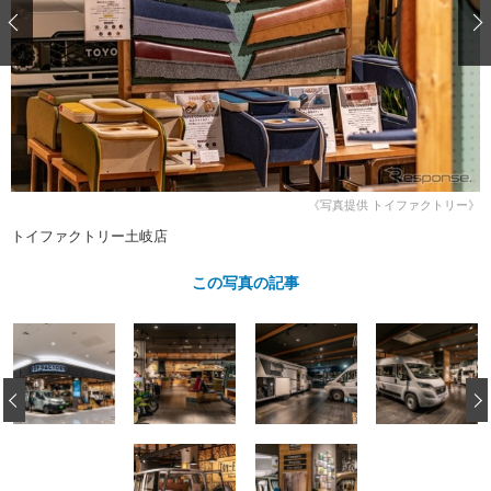
ショップレポート
愛車 File
ディテイリング
自動車豆知識
ストップ！不具合修理＆粗悪修理
ディテイリング
洗車
鈑金・塗装
鈑金・塗装
ヘッドライト磨き
コーティング
小キズ直し
防錆
特集記事
フィルム・ラッピング
ストップ 不具合修理＆粗悪修理
カーメーカー「旧車」関連プロジェ
ショップ紹介
クト
ショップレポート
プロショップ検索
レストア
《写真提供 トイファクトリー》
コラム
トイファクトリー土岐店
カーメーカー「旧車」関連プロジ
コラム
イベント
ェクト
インタビュー
この写真の記事
イベント告知
イベントレポート
‹