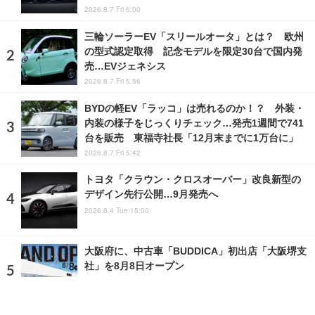
2026.8.7 Fri 6:00
三輪ソーラーEV「スリールオータ」とは？ 欧州
の型式認定取得 記念モデルを限定30台で国内発
売…EVジェネシス
2026.8.7 Fri 5:56
BYDの軽EV「ラッコ」は売れるのか！？ 外装・
内装の様子をじっくりチェック…発売1週間で741
台を販売 東福寺社長「12月末までに1万台に」
2026.8.7 Fri 5:42
トヨタ「クラウン・クロスオーバー」改良新型の
デザイン先行公開…9月発売へ
2026.8.4 Tue 15:00
大阪府に、中古車「BUDDICA」初出店「大阪堺支
社」を8月8日オープン
2026.8.6 Thu 6:00