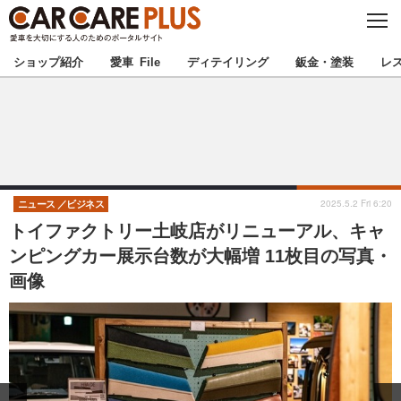
C
L
O
★カーケアプラス認定★
厳選プロショップを地域から探す
S
ショップ紹介
愛車 File
ディテイリング
鈑金・塗装
レ
E
北海道
東北
北関東
南関東
甲信越
北陸
2025.5.2 Fri 6:20
ニュース
ビジネス
トイファクトリー土岐店がリニューアル、キャ
東海
関西
ンピングカー展示台数が大幅増 11枚目の写真・
画像
中国
四国
九州
沖縄
注目の記事