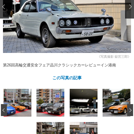
ショップレポート
愛車 File
ディテイリング
自動車豆知識
ストップ！不具合修理＆粗悪修理
ディテイリング
洗車
鈑金・塗装
鈑金・塗装
ヘッドライト磨き
コーティング
小キズ直し
防錆
特集記事
フィルム・ラッピング
ストップ 不具合修理＆粗悪修理
カーメーカー「旧車」関連プロジェ
ショップ紹介
クト
ショップレポート
プロショップ検索
レストア
コラム
《写真撮影 嶽宮三郎》
カーメーカー「旧車」関連プロジ
コラム
イベント
第26回高輪交通安全フェア品川クラシックカーレビューイン港南
ェクト
インタビュー
イベント告知
イベントレポート
この写真の記事
‹