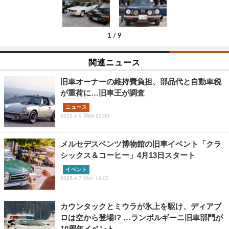
1
/
9
関連ニュース
旧車オーナーの維持費負担、部品代と自動車税
が重荷に…旧車王が調査
ニュース
2025.4.9 Wed 20:00
メルセデスベンツ博物館の旧車イベント「クラ
シックス＆コーヒー」4月13日スタート
イベント
2025.4.7 Mon 13:00
カウンタックとミウラが氷上を駆け、ディアブ
ロは空から登場!? …ランボルギーニ旧車部門が
10周年イベント