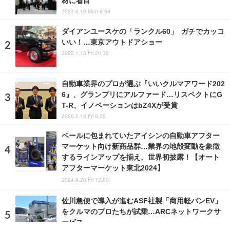
材に着目
2023.6.19 Mon 8:58
ダイアンユースケの「ランクル60」 ガチでカッコ
いい！…東京アウトドアショー
2023.1.13 Fri 20:30
自動車業界のプロが選ぶ『いいクルマアワード202
6』、グランプリにアルファード…リスペクトにG
T-R、イノベーションはbZ4Xが受賞
2026.2.13 Fri 9:25
ベールに包まれていたアイシンの自動車アフター
マーケット向け新商品群…業界の地殻変動を象徴
するラインアップを揃え、世界初披露！【オート
アフターマーケット東北2024】
2024.9.20 Fri 12:00
佐川急便で導入が進むASF社製「商用軽バンEV」
をクルマのプロたちが試乗…ARCネットワークサ
ービス