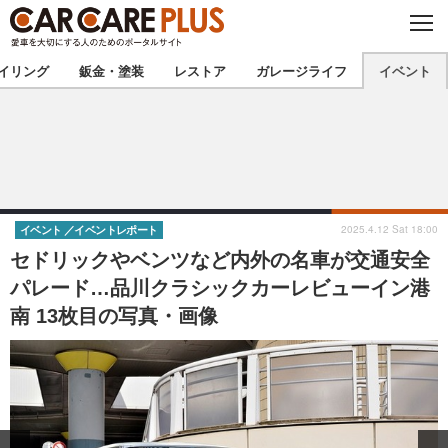
C
L
O
★カーケアプラス認定★
厳選プロショップを地域から探す
S
イリング
鈑金・塗装
レストア
ガレージライフ
イベント
E
北海道
東北
北関東
南関東
甲信越
北陸
2025.4.12 Sat 18:00
イベント
イベントレポート
セドリックやベンツなど内外の名車が交通安全
東海
関西
パレード…品川クラシックカーレビューイン港
南 13枚目の写真・画像
中国
四国
九州
沖縄
注目の記事