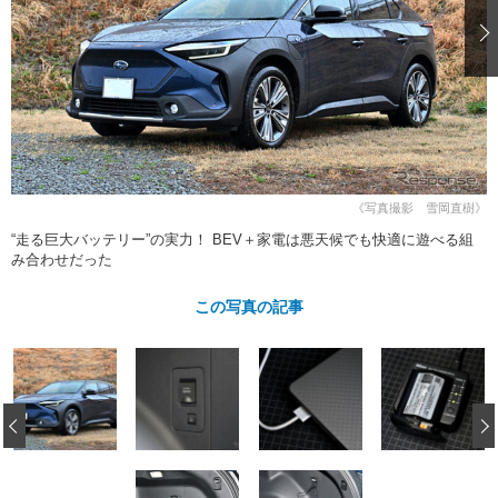
ショップレポート
愛車 File
ディテイリング
自動車豆知識
ストップ！不具合修理＆粗悪修理
ディテイリング
洗車
鈑金・塗装
鈑金・塗装
ヘッドライト磨き
コーティング
小キズ直し
防錆
特集記事
フィルム・ラッピング
ストップ 不具合修理＆粗悪修理
カーメーカー「旧車」関連プロジェ
ショップ紹介
クト
ショップレポート
プロショップ検索
レストア
《写真撮影 雪岡直樹》
コラム
“走る巨大バッテリー”の実力！ BEV＋家電は悪天候でも快適に遊べる組
カーメーカー「旧車」関連プロジ
コラム
イベント
み合わせだった
ェクト
インタビュー
イベント告知
イベントレポート
この写真の記事
‹