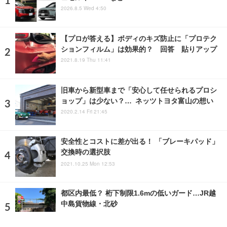
2026.8.5 Wed 4:50
【プロが答える】ボディのキズ防止に「プロテク
ションフィルム」は効果的？ 回答 貼りアップ
2021.8.19 Thu 11:41
旧車から新型車まで「安心して任せられるプロシ
ョップ」は少ない？… ネッツトヨタ富山の想い
2020.2.14 Fri 21:45
安全性とコストに差が出る！ 「ブレーキパッド」
交換時の選択肢
2021.10.25 Mon 12:53
都区内最低？ 桁下制限1.6mの低いガード…JR越
中島貨物線・北砂
2025.7.2 Wed 13:00