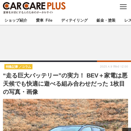
C
L
O
★カーケアプラス認定★
厳選プロショップを地域から探す
S
ショップ紹介
愛車 File
ディテイリング
鈑金・塗装
レ
E
北海道
東北
北関東
南関東
甲信越
北陸
2025.4.9 Wed 12:00
特集記事
コラム
“走る巨大バッテリー”の実力！ BEV＋家電は悪
東海
関西
天候でも快適に遊べる組み合わせだった 1枚目
の写真・画像
中国
四国
九州
沖縄
注目の記事