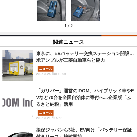
1
/
2
関連ニュース
東京に、EVバッテリー交換ステーション開設…
米アンプルが三菱自動車らと協力
ニュース
2025.3.25 Tue 12:00
「ガリバー」運営のIDOM、ハイブリッド車やE
Vなど70台を全国自治体に寄付へ…企業版「ふ
るさと納税」活用
ニュース
2025.3.21 Fri 5:58
損保ジャパンら3社、EV向け「バッテリー保証
付きリース」検討開始