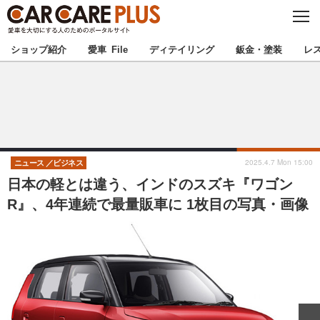
C
L
O
★カーケアプラス認定★
厳選プロショップを地域から探す
S
ショップ紹介
愛車 File
ディテイリング
鈑金・塗装
レ
E
北海道
東北
北関東
南関東
甲信越
北陸
2025.4.7 Mon 15:00
ニュース
ビジネス
日本の軽とは違う、インドのスズキ『ワゴン
東海
関西
R』、4年連続で最量販車に 1枚目の写真・画像
中国
四国
九州
沖縄
注目の記事