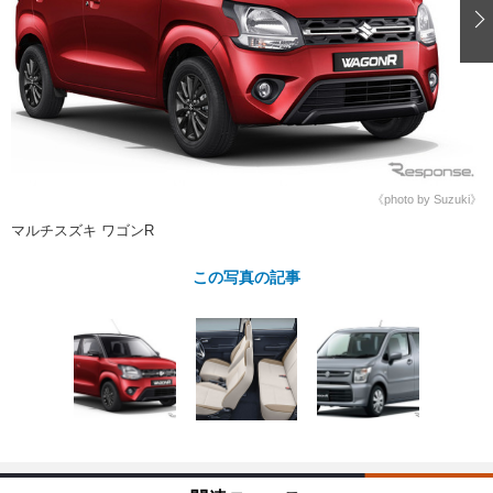
ショップレポート
愛車 File
ディテイリング
自動車豆知識
ストップ！不具合修理＆粗悪修理
ディテイリング
洗車
鈑金・塗装
鈑金・塗装
ヘッドライト磨き
コーティング
小キズ直し
防錆
特集記事
フィルム・ラッピング
ストップ 不具合修理＆粗悪修理
カーメーカー「旧車」関連プロジェ
ショップ紹介
クト
ショップレポート
プロショップ検索
レストア
《photo by Suzuki》
コラム
マルチスズキ ワゴンR
カーメーカー「旧車」関連プロジ
コラム
イベント
ェクト
この写真の記事
インタビュー
イベント告知
イベントレポート