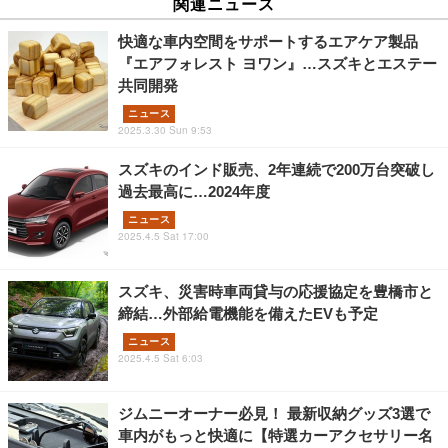
関連ニュース
快適な車内空間をサポートするエアケア製品
『エアフォレスト ヨワン』…スズキとエステー
共同開発
ニュース
2025.3.30 Sun 9:53
スズキのインド販売、2年連続で200万台突破し
過去最高に…2024年度
ニュース
2025.4.5 Sat 17:00
スズキ、災害時車両貸与の応援協定を豊橋市と
締結…外部給電機能を備えたEVも予定
ニュース
2025.4.5 Sat 6:03
ジムニーオーナー必見！ 最新収納グッズ3選で
車内がもっと快適に【特選カーアクセサリー名