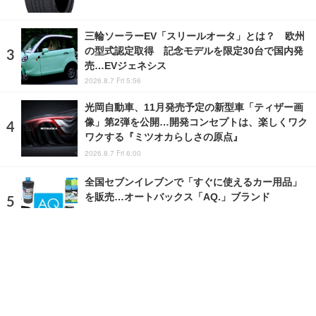
三輪ソーラーEV「スリールオータ」とは？ 欧州
の型式認定取得 記念モデルを限定30台で国内発
売…EVジェネシス
2026.8.7 Fri 5:56
光岡自動車、11月発売予定の新型車「ティザー画
像」第2弾を公開…開発コンセプトは、楽しくワク
ワクする『ミツオカらしさの原点』
2026.8.7 Fri 6:00
全国セブンイレブンで「すぐに使えるカー用品」
を販売…オートバックス「AQ.」ブランド
2024.12.13 Fri 19:00
ランキングをもっと見る
注目の話題
ショップレポート