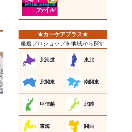
厳選プロショップを地域から探す
北海道
東北
北関東
南関東
甲信越
北陸
東海
関西
国