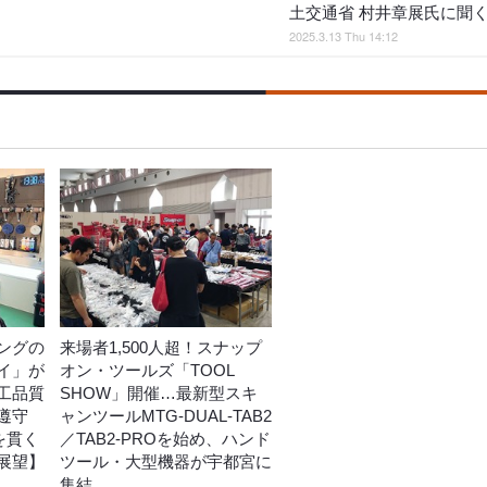
土交通省 村井章展氏に聞
2025.3.13 Thu 14:12
ングの
来場者1,500人超！スナップ
イ」が
オン・ツールズ「TOOL
工品質
SHOW」開催…最新型スキ
遵守
ャンツールMTG-DUAL-TAB2
を貫く
／TAB2-PROを始め、ハンド
展望】
ツール・大型機器が宇都宮に
集結