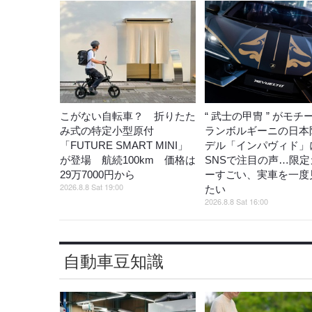
こがない自転車？ 折りたた
“ 武士の甲冑 ” がモチ
み式の特定小型原付
ランボルギーニの日本
「FUTURE SMART MINI」
デル「インパヴィド」
が登場 航続100km 価格は
SNSで注目の声…限定
29万7000円から
ーすごい、実車を一度
2026.8.8 Sat 19:00
たい
2026.8.8 Sat 16:00
自動車豆知識