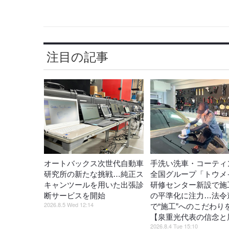
注目の記事
オートバックス次世代自動車
手洗い洗車・コーティ
研究所の新たな挑戦…純正ス
全国グループ「トウメ
キャンツールを用いた出張診
研修センター新設で施
断サービスを開始
の平準化に注力…法令
2026.8.5 Wed 12:14
で“施工”へのこだわり
【泉重光代表の信念と
2026.8.4 Tue 15:10