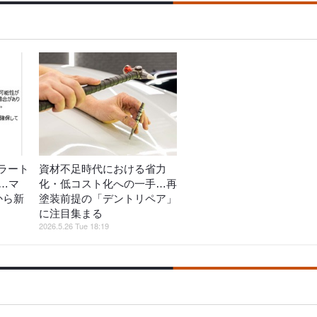
ラート
資材不足時代における省力
…マ
化・低コスト化への一手…再
から新
塗装前提の「デントリペア」
に注目集まる
2026.5.26 Tue 18:19