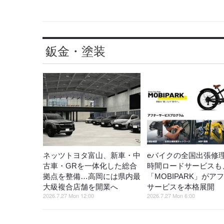
鈑金・塗装
ネッツトヨタ富山、新車・中
eバイクの全国出張修理
古車・GRを一体化した総合
時間ロードサービスも
拠点を整備…高岡には県内最
「MOBIPARK」がア
大級複合店舗を開業へ
サービスを本格展開
2026.7.27 Mon 12:00
2026.7.27 Mon 6:00