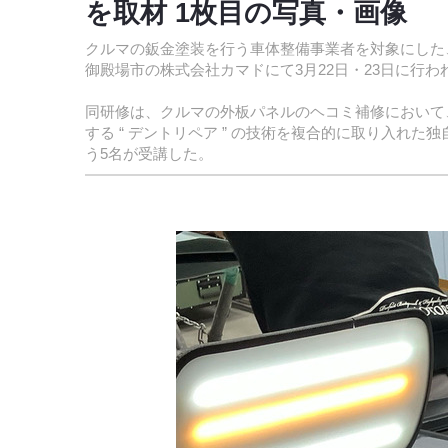
を取材 1枚目の写真・画像
クルマの鈑金塗装を行う車体整備事業者を対象にした
御殿場市の株式会社カマドにて3月22日・23日に行わ
同研修は、クルマの外板パネルのヘコミ補修において
する “ デントリペア ” の技術を複合的に取り入れ
う5名が受講した。