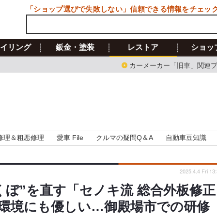
「ショップ選びで失敗しない」信頼できる情報をチェッ
イリング
鈑金・塗装
レストア
ショッ
カーメーカー「旧車」関連
修理＆粗悪修理
愛車 File
クルマの疑問Q＆A
自動車豆知識
2025.4.4 Fri 13
くぼ”を直す「セノキ流 総合外板修正
環境にも優しい…御殿場市での研修