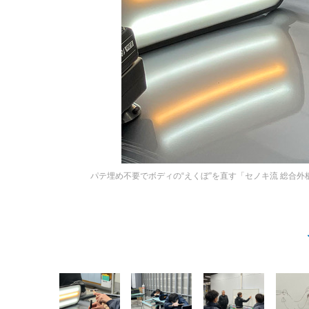
パテ埋め不要でボディの“えくぼ”を直す「セノキ流 総合