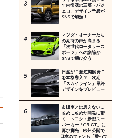
年内復活の三菱・パジ
ェロ、デザイン予想が
SNSで加熱！
マツダ・オーナーたち
の期待の声が高まる
「次世代ロータリース
ポーツ」への議論が
SNSで飛び交う
日産が “ 超短期開発 ”
を本格導入？ 次期
「スカイライン」最終
デザインをプレビュー
市販車とは思えない…
攻めに攻めた開発に驚
く、トヨタ・新型スー
パーカー「GR GT」に
再び脚光 欧州公開で
日本のファンも「乗って