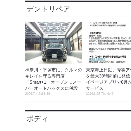
デントリペア
神奈川・平塚市に、クルマの
東京海上日動、降雹ア
キレイを守る専門店
を最大39時間前に発信
「Smart+1」オープン…スー
イページアプリで8月
パーオートバックスに併設
サービス
2026.7.4 Sat 8:36
2026.6.25 Thu 6:49
ボディ