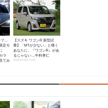
ーフ…
【スズキ ワゴンR 新型試
限定モ
乗】「MTが少ない」と嘆く
に
あなたに、『ワゴンR』があ
カラ
るじゃない…中村孝仁
2026.8.8 Sat 14:00
見てみ