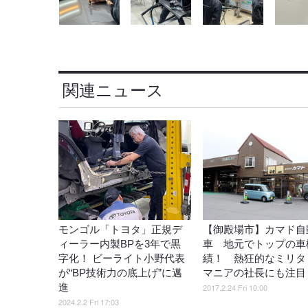
関連ニュース
モンゴル「トヨタ」正規デ
【御殿場市】カマド自
ィーラー内製BPを3年で黒
車 地元でトップの車
字化！ ビーライト小野代表
績！ 熱狂的なミリタ
が“BP技術力の底上げ”に邁
マニアの社長にも注目
進
2017.2.24 Fri 10:00
2024.2.2 Fri 17:03