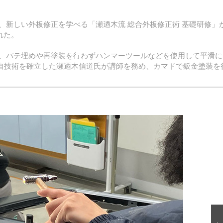
、新しい外板修正を学べる「瀬迺木流 総合外板修正術 基礎研修」
れた。
、パテ埋めや再塗装を行わずハンマーツールなどを使用して平滑に
た独自技術を確立した瀬迺木信道氏が講師を務め、カマドで鈑金塗装を