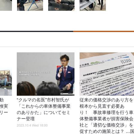
動
“クルマの名医”市村智氏が
従来の価格交渉のあり方を
検実
「これからの車体整備事業
根本から見直す必要あ
リー
のありかた」についてセミ
り！ 事故車修理を行う車
ナー登壇
体整備事業者が損害保険会
社と「適切な価格交渉」を
2023.10.4 Wed 18:00
促すための施策とは？ …