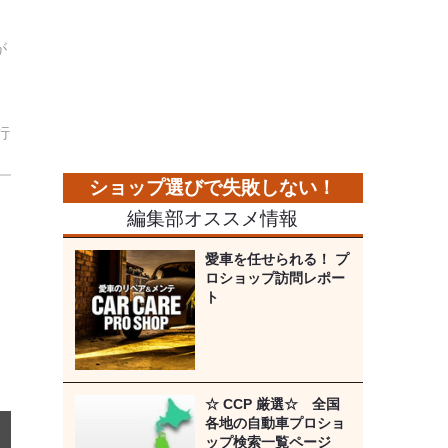
が
行
次
編集部オススメ情報
の
画
像
愛車を任せられる！ プ
ロショップ訪問レポー
ト
☆ CCP 厳選☆ 全国
各地の自動車プロショ
ップ検索一覧ページ