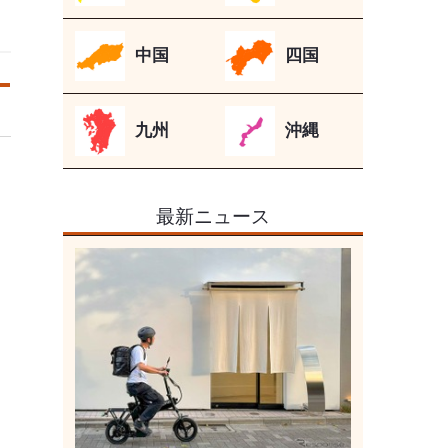
く
中国
四国
九州
沖縄
最新ニュース