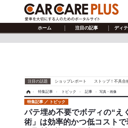
ホーム
注目の記事
ディテ
注目の話題
ショップレポート
ストップ！不具合
ホーム
›
特集記事
›
トピック
›
記事
›
写真・画像
特集記事
トピック
パテ埋め不要でボディの“え
術」は効率的かつ低コストで