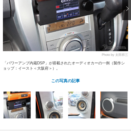
ショップレポート
愛車 File
ディテイリング
自動車豆知識
ストップ！不具合修理＆粗悪修理
ディテイリング
洗車
鈑金・塗装
鈑金・塗装
ヘッドライト磨き
コーティング
小キズ直し
防錆
特集記事
フィルム・ラッピング
ストップ 不具合修理＆粗悪修理
カーメーカー「旧車」関連プロジェ
ショップ紹介
クト
ショップレポート
プロショップ検索
レストア
Photo by 太田祥三
コラム
「パワーアンプ内蔵DSP」が搭載されたオーディオカーの一例（製作シ
カーメーカー「旧車」関連プロジ
コラム
イベント
ョップ：イースト＜大阪府＞）。
ェクト
インタビュー
イベント告知
イベントレポート
この写真の記事