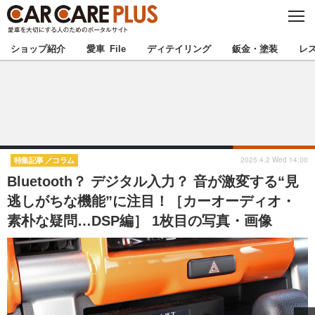
C
L
O
★カーケアプラス認定★
厳選プロショップを地域から探す
S
ショップ紹介
愛車 File
ディテイリング
鈑金・塗装
レ
E
北海道
東北
北関東
南関東
甲信越
北陸
2025.4.2 Wed 14:00
特集記事
コラム
Bluetooth？ デジタル入力？ 音が激変する“見
東海
関西
逃しがちな機能”に注目！［カーオーディオ・
素朴な疑問…DSP編］ 1枚目の写真・画像
中国
四国
九州
沖縄
注目の記事