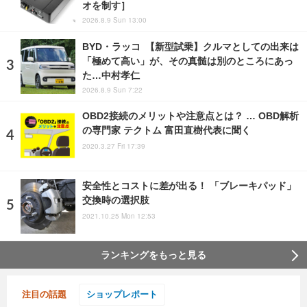
オを制す］
2026.8.9 Sun 13:00
BYD・ラッコ 【新型試乗】クルマとしての出来は
「極めて高い」が、その真髄は別のところにあっ
た…中村孝仁
2026.8.9 Sun 7:22
OBD2接続のメリットや注意点とは？ … OBD解析
の専門家 テクトム 富田直樹代表に聞く
2020.3.27 Fri 17:39
安全性とコストに差が出る！ 「ブレーキパッド」
交換時の選択肢
2021.10.25 Mon 12:53
ランキングをもっと見る
注目の話題
ショップレポート