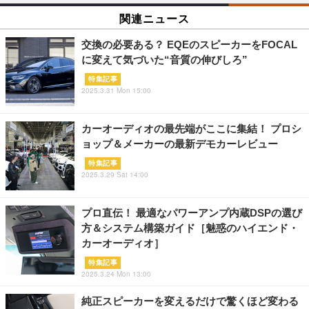
関連ニュース
交換の必要ある？ EQEのスピーカーをFOCAL
に変えて気づいた“音質の伸びしろ”
特集記事
2025.3.31 Mon 15:00
カーオーディオの最先端がここに集結！ プロシ
ョップ＆メーカーの最新デモカーレビュー
特集記事
2025.3.29 Sat 14:00
プロ直伝！ 最適なパワーアンプ内蔵DSPの選び
方＆システム構築ガイド［魅惑のハイエンド・
カーオーディオ］
特集記事
2025.3.24 Mon 13:00
純正スピーカーを変えるだけで驚くほど変わる