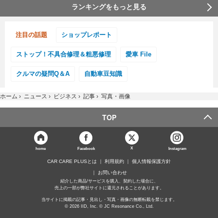
ランキングをもっと見る
注目の話題
ショップレポート
ストップ！不具合修理＆粗悪修理
愛車 File
クルマの疑問Q＆A
自動車豆知識
ホーム
›
ニュース
›
ビジネス
›
記事
›
写真・画像
TOP
X
home
Facebook
Instagram
CAR CARE PLUSとは
利用規約
個人情報保護方針
お問い合わせ
紹介した商品/サービスを購入、契約した場合に、
売上の一部が弊社サイトに還元されることがあります。
当サイトに掲載の記事・見出し・写真・画像の無断転載を禁じます。
© 2026 IID, Inc. © JC Resonance Co., Ltd.