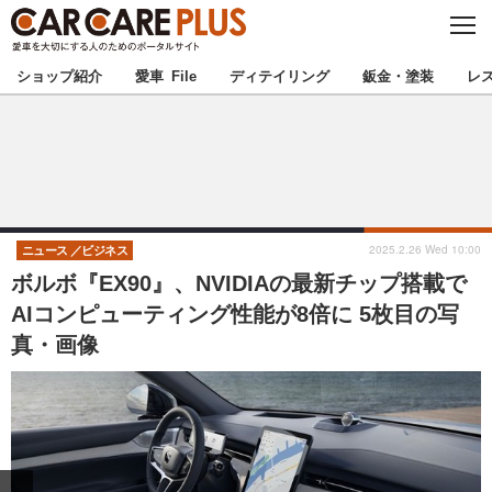
C
L
O
★カーケアプラス認定★
厳選プロショップを地域から探す
S
ショップ紹介
愛車 File
ディテイリング
鈑金・塗装
レ
E
北海道
東北
北関東
南関東
甲信越
北陸
2025.2.26 Wed 10:00
ニュース
ビジネス
ボルボ『EX90』、NVIDIAの最新チップ搭載で
東海
関西
AIコンピューティング性能が8倍に 5枚目の写
真・画像
中国
四国
九州
沖縄
注目の記事