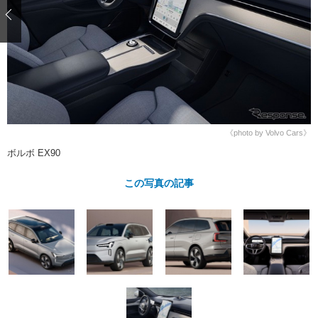
ショップレポート
愛車 File
ディテイリング
自動車豆知識
ストップ！不具合修理＆粗悪修理
ディテイリング
洗車
鈑金・塗装
鈑金・塗装
ヘッドライト磨き
コーティング
小キズ直し
防錆
特集記事
フィルム・ラッピング
ストップ 不具合修理＆粗悪修理
カーメーカー「旧車」関連プロジェ
ショップ紹介
クト
ショップレポート
プロショップ検索
レストア
《photo by Volvo Cars》
コラム
ボルボ EX90
カーメーカー「旧車」関連プロジ
コラム
イベント
ェクト
インタビュー
この写真の記事
イベント告知
イベントレポート