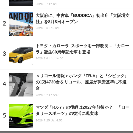
2026.8.7 Fri 6:00
大阪府に、中古車「BUDDICA」初出店「大阪堺支
社」を8月8日オープン
2026.8.6 Thu 6:00
トヨタ・カローラ スポーツを一部改良…「カロー
ラ」誕生60周年記念車も登場
2026.8.6 Thu 14:00
＜リコール情報＞ホンダ『ZR-V』と『シビック』
の1万4730台をリコール、座席が保安基準に不適
合
2026.8.7 Fri 5:45
マツダ「RX-7」の後継は2027年前後か？ 「ロー
タリースポーツ」の復活に現実味
2026.7.25 Sat 4:55