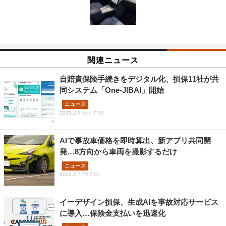
関連ニュース
自賠責保険手続きをデジタル化、損保11社が共
同システム「One-JIBAI」開始
ニュース
2025.2.9 Sun 7:00
AIで事故車価格を即時算出、新アプリ共同開
発…8方向から車両を撮影するだけ
ニュース
2025.2.7 Fri 7:00
イーデザイン損保、生成AIを事故対応サービス
に導入…保険金支払いを迅速化