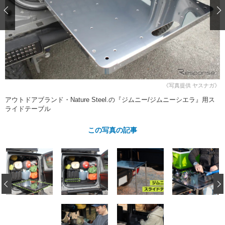
ショップレポート
愛車 File
ディテイリング
自動車豆知識
ストップ！不具合修理＆粗悪修理
ディテイリング
洗車
鈑金・塗装
鈑金・塗装
ヘッドライト磨き
コーティング
小キズ直し
防錆
特集記事
フィルム・ラッピング
ストップ 不具合修理＆粗悪修理
カーメーカー「旧車」関連プロジェ
ショップ紹介
クト
《写真提供 ヤスナガ》
ショップレポート
プロショップ検索
レストア
コラム
アウトドアブランド・Nature Steel.の『ジムニー/ジムニーシエラ』用ス
カーメーカー「旧車」関連プロジ
コラム
ライドテーブル
イベント
ェクト
インタビュー
イベント告知
イベントレポート
この写真の記事
‹