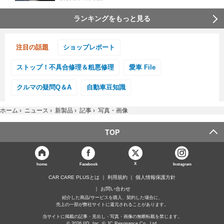
ランキングをもっと見る
注目の話題
ショップレポート
ストップ！不具合修理＆粗悪修理
愛車 File
クルマの疑問Q＆A
自動車豆知識
ホーム
›
ニュース
›
新製品
›
記事
›
写真・画像
TOP
X
home
Facebook
Instagram
CAR CARE PLUSとは
利用規約
個人情報保護方針
お問い合わせ
紹介した商品/サービスを購入、契約した場合に、
売上の一部が弊社サイトに還元されることがあります。
当サイトに掲載の記事・見出し・写真・画像の無断転載を禁じます。
© 2026 IID, Inc. © JC Resonance Co., Ltd.