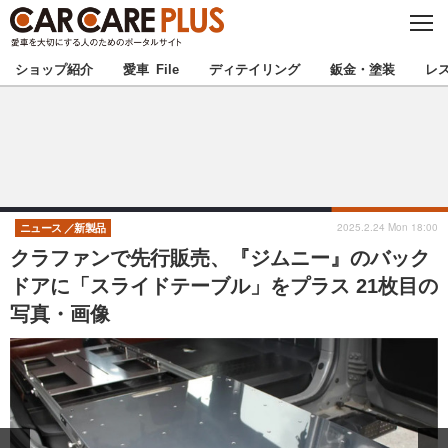
C
L
O
★カーケアプラス認定★
厳選プロショップを地域から探す
S
ショップ紹介
愛車 File
ディテイリング
鈑金・塗装
レ
E
北海道
東北
北関東
南関東
甲信越
北陸
2025.2.24 Mon 18:00
ニュース
新製品
クラファンで先行販売、『ジムニー』のバック
東海
関西
ドアに「スライドテーブル」をプラス 21枚目の
写真・画像
中国
四国
九州
沖縄
注目の記事