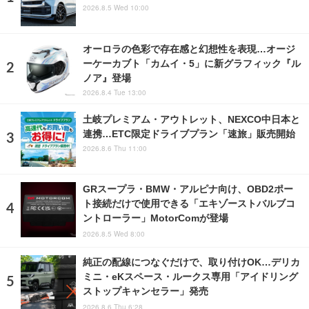
2026.8.5 Wed 10:00
オーロラの色彩で存在感と幻想性を表現…オージ
ーケーカブト「カムイ・5」に新グラフィック『ル
ノア』登場
2026.8.4 Tue 13:00
土岐プレミアム・アウトレット、NEXCO中日本と
連携…ETC限定ドライブプラン「速旅」販売開始
2026.8.6 Thu 11:00
GRスープラ・BMW・アルピナ向け、OBD2ポー
ト接続だけで使用できる「エキゾーストバルブコ
ントローラー」MotorComが登場
2026.8.5 Wed 8:00
純正の配線につなぐだけで、取り付けOK…デリカ
ミニ・eKスペース・ルークス専用「アイドリング
ストップキャンセラー」発売
2026.8.6 Thu 6:28