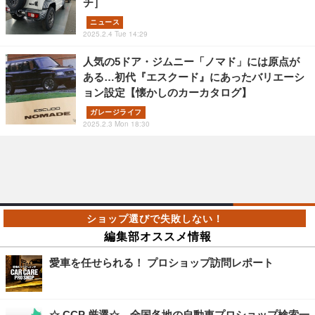
チ］
ニュース
2025.2.4 Tue 14:29
人気の5ドア・ジムニー「ノマド」には原点が
ある…初代『エスクード』にあったバリエーシ
ョン設定【懐かしのカーカタログ】
ガレージライフ
2025.2.3 Mon 18:30
編集部オススメ情報
愛車を任せられる！ プロショップ訪問レポート
☆ CCP 厳選☆ 全国各地の自動車プロショップ検索一