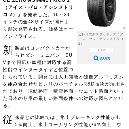
CE ZERO ASIMMETRICO 2
ショップレポート
愛車 File
ディテイリング
（アイス・ゼロ・アシンメトリ
自動車豆知識
ストップ！不具合修理＆粗悪修理
ディテイリング
洗車
コ 2）』
鈑金・塗装
を発表した。16～21
インチの全48サイズが同日よ
鈑金・塗装
ヘッドライト磨き
コーティング
小キズ直し
防錆
特集記事
り順次発売される。価格はオー
ピレリの新スタッドレス『ア
プンプライス。
フィルム・ラッピング
ストップ 不具合修理＆粗悪修理
カーメーカー「旧車」関連プロジェ
ショップ紹介
イス・ゼロ・アシンメトリコ
クト
2』
新
製品はコンパクトカーか
ショップレポート
プロショップ検索
レストア
全 4 枚
らセダン、ミニバン、SU
コラム
拡大写真
カーメーカー「旧車」関連プロジ
Vまで幅広い車種に対応する高
コラム
イベント
ェクト
性能ウインタータイヤと位置づ
インタビュー
イベント告知
イベントレポート
けられている。開発には人工知能と独自アルゴリズム
を組み合わせたピレリのバーチャルR&D技術が活用さ
れており、凍結路面・積雪路面・ウェット路面といっ
た日本の冬季の厳しい路面条件への対応が図られてい
る。
従
来品との比較では、氷上ブレーキング性能が4.
5％向上、氷上コーナリング性能が6％向上、ウ