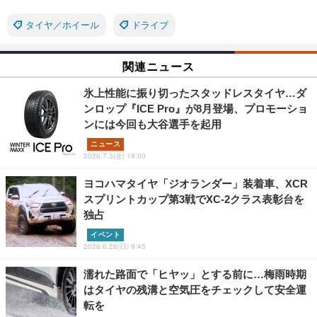
タイヤ／ホイール
ドライブ
関連ニュース
氷上性能に振り切ったスタッドレスタイヤ…ダ
ンロップ『ICE Pro』が8月登場、プロモーショ
ンには今回も大谷選手を起用
ニュース
2026.7.3(金) 19:00
ヨコハマタイヤ「ジオランダー」装着車、XCR
スプリントカップ第3戦でXC-2クラス表彰台を
独占
イベント
2026.6.28(日) 9:45
濡れた路面で「ヒヤッ」とする前に…梅雨時期
はタイヤの残溝と空気圧をチェックして安全運
転を