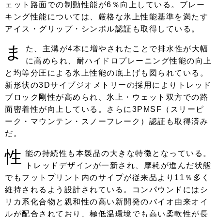
ェット路面での制動性能が6％向上している。ブレー
キング性能については、厳格な氷上性能基準を満たす
アイス・グリップ・シンボル認証も取得している。
ま
た、主溝が4本に増やされたことで排水性が大幅
に高められ、耐ハイドロプレーニング性能の向上
と均等分圧による氷上性能の底上げも図られている。
新形状の3Dサイプジオメトリーの採用によりトレッド
ブロック剛性が高められ、氷上・ウェット双方での路
面密着性が向上している。さらに3PMSF（スリーピ
ーク・マウンテン・スノーフレーク）認証も取得済み
だ。
性
能の持続性も本製品の大きな特徴となっている。
トレッドデザインが一新され、摩耗が進んだ状態
でもフットプリント内のサイプが従来品より11％多く
維持されるよう設計されている。コンパウンドにはシ
リカ系化合物と親和性の高い新開発のバイオ由来オイ
ルが配合されており、極低温環境でも高い柔軟性が長