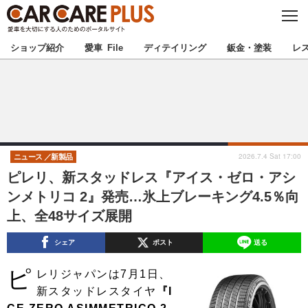
C
L
O
★カーケアプラス認定★
厳選プロショップを地域から探す
S
ショップ紹介
愛車 File
ディテイリング
鈑金・塗装
レ
E
北海道
東北
北関東
南関東
甲信越
北陸
2026.7.4 Sat 17:00
ニュース
新製品
ピレリ、新スタッドレス『アイス・ゼロ・アシ
東海
関西
ンメトリコ 2』発売…氷上ブレーキング4.5％向
上、全48サイズ展開
中国
四国
シェア
ポスト
送る
九州
沖縄
ピ
レリジャパンは7月1日、
注目の記事
新スタッドレスタイヤ
『I