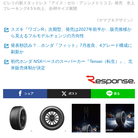
ピレリの新スタッドレス『アイス・ゼロ・アシンメトリコ 2』発売 氷上
ブレーキング4.5％向上、全48サイズ展開
《ヤマブキデザイン》
スズキ『ワゴンR』次期型、発売は2027年前半か…販売推移か
ら見えるフルモデルチェンジの方向性
発表秒読み？…ホンダ『フィット』7月改良、4グレード構成に
刷新か
初代ホンダ NSXベースのスーパーカー『Tensei（転生）』、北
米販売体制が決定
シェア
ポスト
送る