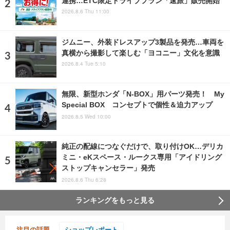
2026.8.6 Thu 11:00
ジムニー、外装ドレスアップ3製品を発売…車両を
真横から撮影して楽しむ「ヨコニー」文化を意識
2026.8.4 Tue 5:10
無限、新型ホンダ「N-BOX」用パーツ発売！ My
Special BOX コンセプトで個性＆迫力アップ
2026.8.5 Wed 10:00
純正の配線につなぐだけで、取り付けOK…デリカ
ミニ・eKスペース・ルークス専用「アイドリング
ストップキャンセラー」発売
2026.8.6 Thu 6:28
ランキングをもっと見る
注目の話題
ショップレポート