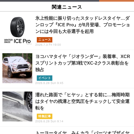
関連ニュース
氷上性能に振り切ったスタッドレスタイヤ…ダ
ンロップ『ICE Pro』が8月登場、プロモーショ
ンには今回も大谷選手を起用
ニュース
2026.7.3 Fri 19:00
ヨコハマタイヤ「ジオランダー」装着車、XCR
スプリントカップ第3戦でXC-2クラス表彰台を
独占
イベント
2026.6.28 Sun 9:45
濡れた路面で「ヒヤッ」とする前に…梅雨時期
はタイヤの残溝と空気圧をチェックして安全運
転を
特集記事
2026.6.28 Sun 9:14
トーヨータイヤ、みんカラ「パーツオブザイヤ