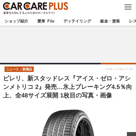
C
L
O
★カーケアプラス認定★
厳選プロショップを地域から探す
S
ショップ紹介
愛車 File
ディテイリング
鈑金・塗装
レ
E
北海道
東北
北関東
南関東
甲信越
北陸
2026.7.4 Sat 17:00
ニュース
新製品
ピレリ、新スタッドレス『アイス・ゼロ・アシ
東海
関西
ンメトリコ 2』発売…氷上ブレーキング4.5％向
上、全48サイズ展開 1枚目の写真・画像
中国
四国
九州
沖縄
注目の記事