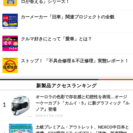
ロが答える」シリーズ！
カーメーカー「旧車」関連プロジェクトの全貌
クルマ好きにとって「愛車」とは？
ストップ！ 「不具合修理＆不正修理」実態レポート！
新製品アクセスランキング
オーロラの色彩で存在感と幻想性を表現…オージ
ーケーカブト「カムイ・5」に新グラフィック『ル
ノア』登場
2026.8.4 Tue 13:00
土岐プレミアム・アウトレット、NEXCO中日本と
連携…ETC限定ドライブプラン「速旅」販売開始