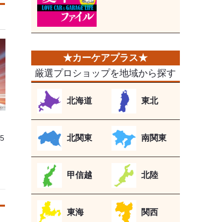
厳選プロショップを地域から探す
北海道
東北
北関東
南関東
5
甲信越
北陸
東海
関西