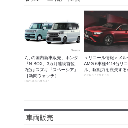
7月の国内新車販売、ホンダ
＜リコール情報＞メル
『N-BOX』3カ月連続首位、
AMG 6車種4414台リ
2位はスズキ『スペーシア』
ル、駆動力を喪失する
2026.8.7 Fri 11:00
［新聞ウォッチ］
2026.8.8 Sat 5:47
車両販売