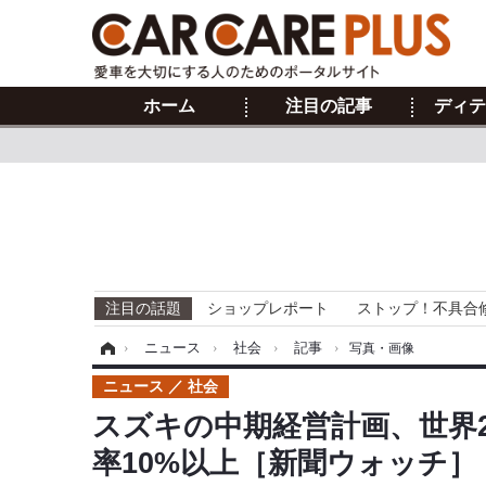
ホーム
注目の記事
ディテ
注目の話題
ショップレポート
ストップ！不具合
ホーム
›
ニュース
›
社会
›
記事
›
写真・画像
ニュース
社会
スズキの中期経営計画、世界
率10%以上［新聞ウォッチ］