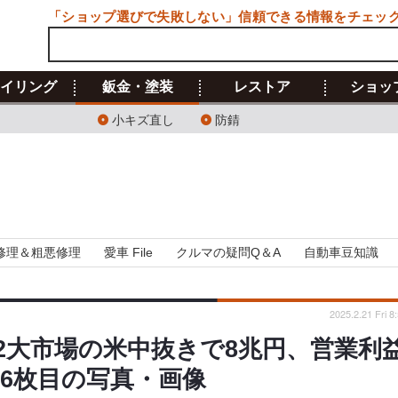
「ショップ選びで失敗しない」信頼できる情報をチェッ
イリング
鈑金・塗装
レストア
ショッ
小キズ直し
防錆
修理＆粗悪修理
愛車 File
クルマの疑問Q＆A
自動車豆知識
2025.2.21 Fri 8
2大市場の米中抜きで8兆円、営業利
 6枚目の写真・画像