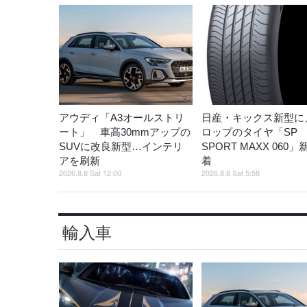
アウディ「A3オールストリ
日産・キックス新型に
ート」 車高30mmアップの
ロップのタイヤ「SP
SUVに改良新型…インテリ
SPORT MAXX 060
アを刷新
着
2026.8.8 Sat 12:00
2026.8.8 Sat 5:58
輸入車