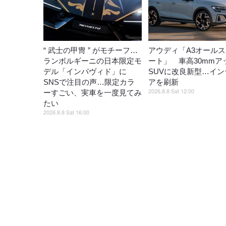
“ 武士の甲冑 ” がモチーフ…
アウディ「A3オール
ランボルギーニの日本限定モ
ート」 車高30mmア
デル「インパヴィド」に
SUVに改良新型…イン
SNSで注目の声…限定カラ
アを刷新
2026.8.8 Sat 12:00
ーすごい、実車を一度見てみ
たい
2026.8.8 Sat 16:00