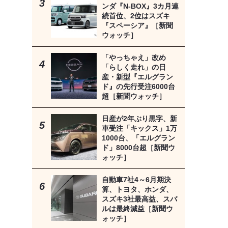
ンダ『N-BOX』3カ月連
続首位、2位はスズキ
『スペーシア』［新聞
ウォッチ］
「やっちゃえ」改め
「らしく走れ」の日
産・新型『エルグラン
ド』の先行受注6000台
超［新聞ウォッチ］
日産が2年ぶり黒字、新
車受注「キックス」1万
1000台、「エルグラン
ド」8000台超［新聞ウ
ォッチ］
自動車7社4～6月期決
算、トヨタ、ホンダ、
スズキ3社最高益、スバ
ルは最終減益［新聞ウ
ォッチ］