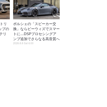
ストリ
ポルシェの「スピーカー交
ップの
換」ならビーウィズでスマー
テリ
トに…DSPプロセシングア
ンプ追加でさらなる高音質へ
2026.8.8 Sat 6:00