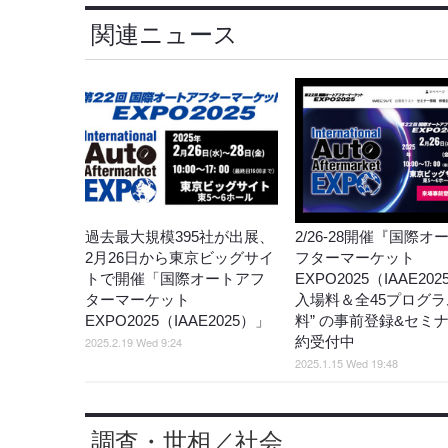
関連ニュース
過去最大規模395社が出展、
2/26-28開催『国際オ
2月26日から東京ビッグサイ
フターマーケット
トで開催「国際オートアフ
EXPO2025（IAAE20
ターマーケット
入場料＆全45プログラ
EXPO2025（IAAE2025）」
料” の事前登録&セミ
約受付中
2025.2.19 Wed 9:24
2025.1.15 Wed 19:48
調査・世相／社会