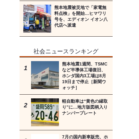
熊本地震被災地で「家電無
料点検」を開始…ヒマワリ
号を、エディオン イオン八
代店へ派遣
社会ニュースランキング
熊本地震1週間、TSMC
など半導体工場復旧、
ホンダ国内3工場は8月
19日まで停止［新聞ウ
ォッチ］
軽自動車は“黄色の縁取
り”に…地方版図柄入り
ナンバープレート
7月の国内新車販売、ホ