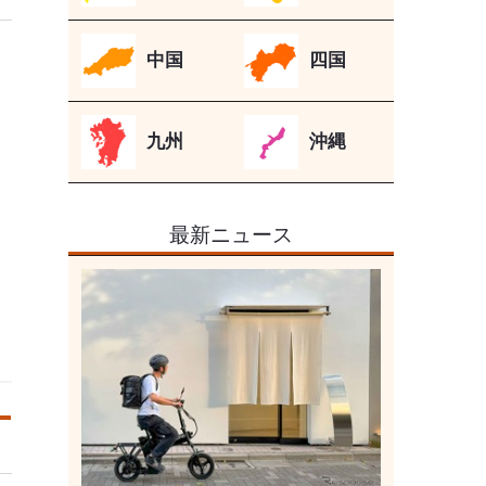
中国
四国
九州
沖縄
最新ニュース