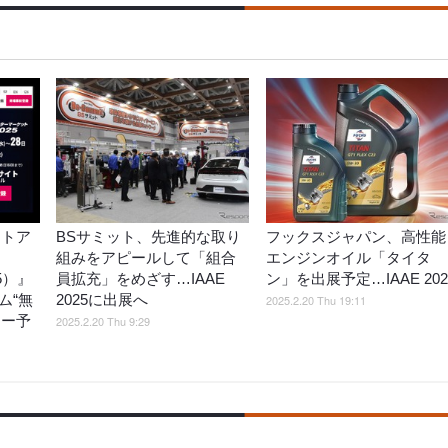
ートア
BSサミット、先進的な取り
フックスジャパン、高性能
組みをアピールして「組合
エンジンオイル「タイタ
25）』
員拡充」をめざす…IAAE
ン」を出展予定…IAAE 202
ム“無
2025に出展へ
2025.2.20 Thu 19:11
ナー予
2025.2.20 Thu 9:29