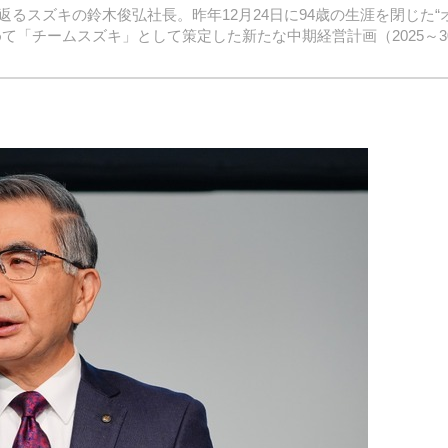
るスズキの鈴木俊弘社長。昨年12月24日に94歳の生涯を閉じた“
て「チームスズキ」として策定した新たな中期経営計画（2025～3