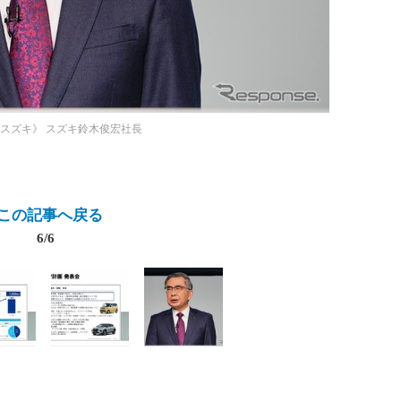
 スズキ》
スズキ鈴木俊宏社長
この記事へ戻る
6/6