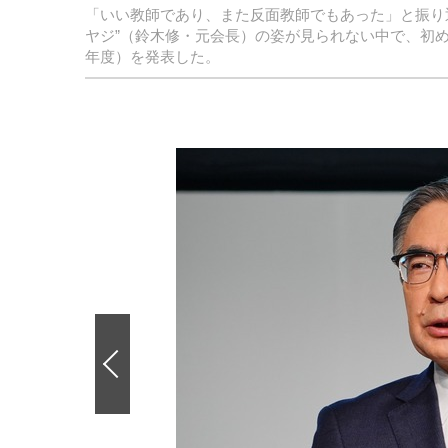
「いい教師であり、また反面教師でもあった」と振り返
ヤジ”（鈴木修・元会長）の姿が見られない中で、初め
年度）を発表した。
前
の
画
像