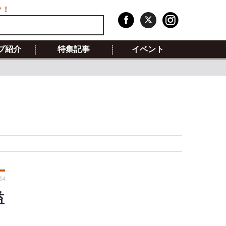
ク！
プ紹介
特集記事
イベント
:54
益