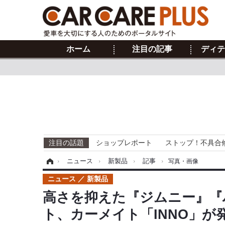
ホーム
注目の記事
ディテ
注目の話題
ショップレポート
ストップ！不具合
ホーム
›
ニュース
›
新製品
›
記事
›
写真・画像
ニュース
新製品
高さを抑えた『ジムニー』『
ト、カーメイト「INNO」が