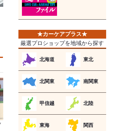
厳選プロショップを地域から探す
北海道
東北
北関東
南関東
甲信越
北陸
ノ
東海
関西