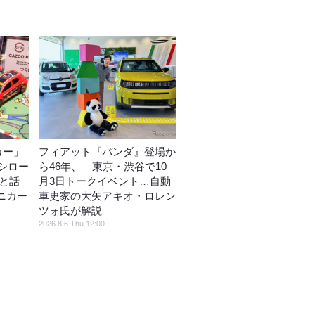
カー」
フィアット『パンダ』登場か
シロー
ら46年、 東京・渋谷で10
がと話
月3日トークイベント…自動
ミニカー
車史家の大矢アキオ・ロレン
ツォ氏が解説
2026.8.6 Thu 12:00