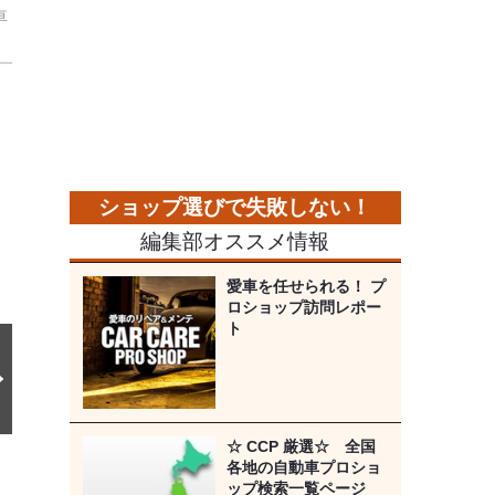
車
次
の
画
像
編集部オススメ情報
愛車を任せられる！ プ
ロショップ訪問レポー
ト
☆ CCP 厳選☆ 全国
各地の自動車プロショ
ップ検索一覧ページ