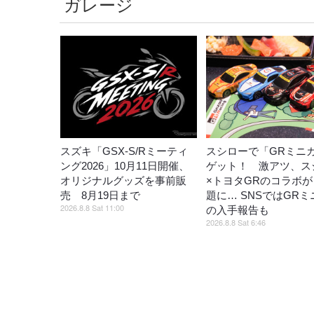
ガレージ
スズキ「GSX-S/Rミーティ
スシローで「GRミニ
ング2026」10月11日開催、
ゲット！ 激アツ、ス
オリジナルグッズを事前販
×トヨタGRのコラボ
売 8月19日まで
題に… SNSではGR
2026.8.8 Sat 11:00
の入手報告も
2026.8.8 Sat 6:46