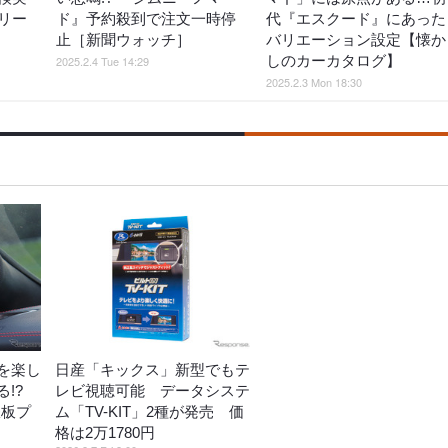
リー
ド』予約殺到で注文一時停
代『エスクード』にあった
止［新聞ウォッチ］
バリエーション設定【懐か
しのカーカタログ】
2025.2.4 Tue 14:29
2025.2.3 Mon 18:30
を楽し
日産「キックス」新型でもテ
!?
レビ視聴可能 データシステ
鉄板プ
ム「TV-KIT」2種が発売 価
格は2万1780円