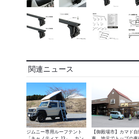
関連ニュース
ジムニー専用ルーフテント
【御殿場市】カマド自
「キャノティエ J3」…カン
車 地元でトップの車