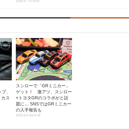
2026.8.7 Fri 8:00
スシローで「GRミニカー」
ップ、
ゲット！ 激アツ、スシロー
ど「カス
×トヨタGRのコラボがと話
売
題に… SNSではGRミニカー
の入手報告も
2026.8.8 Sat 6:46