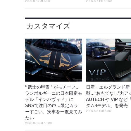
2026.8.8 Sat 6:00
2026.8.7 Fri 13:00
カスタマイズ
“ 武士の甲冑 ” がモチーフ…
日産・エルグランド新
ランボルギーニの日本限定モ
型…“おもてなし”力ア
デル「インパヴィド」に
AUTECH や VIP な
SNSで注目の声…限定カラ
タム4モデル」を発
2026.8.8 Sat 6:56
ーすごい、実車を一度見てみ
たい
2026.8.8 Sat 16:00