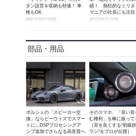
タン設営＆収納も秒速！ 車
績！ 熱狂的なミリタ
検もOK
マニアの社長にも注目
2022.12.23 Fri 22:32
2017.2.24 Fri 10:00
部品・用品
ポルシェの「スピーカー交
そのスマホ、「良い音
換」ならビーウィズでスマー
む権利」を棒に振ってる
トに…DSPプロセシングア
［音を良くする“初級
ンプ追加でさらなる高音質へ
ラン”をプロが伝授］