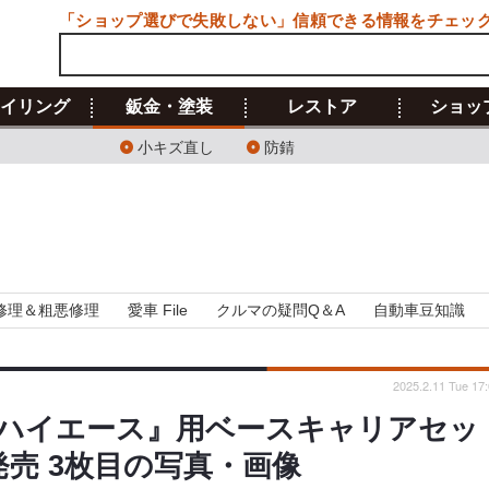
「ショップ選びで失敗しない」信頼できる情報をチェッ
イリング
鈑金・塗装
レストア
ショッ
小キズ直し
防錆
修理＆粗悪修理
愛車 File
クルマの疑問Q＆A
自動車豆知識
2025.2.11 Tue 17
ハイエース』用ベースキャリアセッ
発売 3枚目の写真・画像