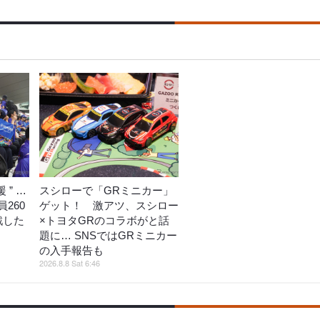
 ” …
スシローで「GRミニカー」
260
ゲット！ 激アツ、スシロー
戦した
×トヨタGRのコラボがと話
題に… SNSではGRミニカー
の入手報告も
2026.8.8 Sat 6:46