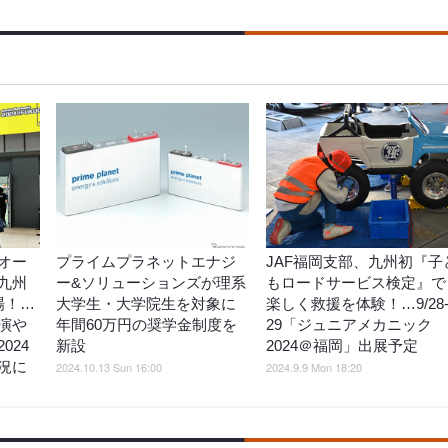
オー
プライムプラネットエナジ
JAF福岡支部、九州初『子
九州
ー&ソリューションズが理系
もロードサービス検定』で
来場！…
大学生・大学院生を対象に
楽しく救援を体験！…9/28
演や
年間60万円の奨学金制度を
29「ジュニアメカニック
024
新設
2024＠福岡」出展予定
況に
2024.10.13 Sun 16:00
2024.9.9 Mon 18:20