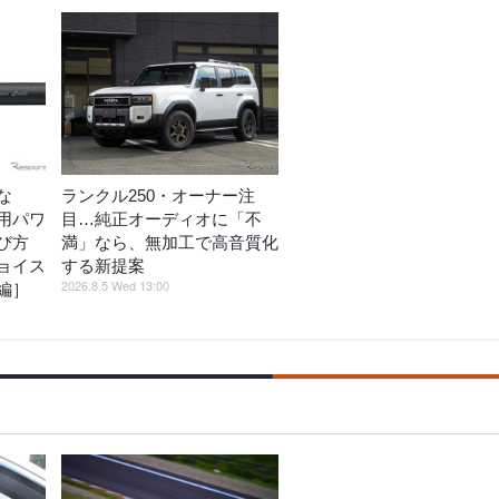
な
ランクル250・オーナー注
用パワ
目…純正オーディオに「不
び方
満」なら、無加工で高音質化
ョイス
する新提案
2026.8.5 Wed 13:00
編］