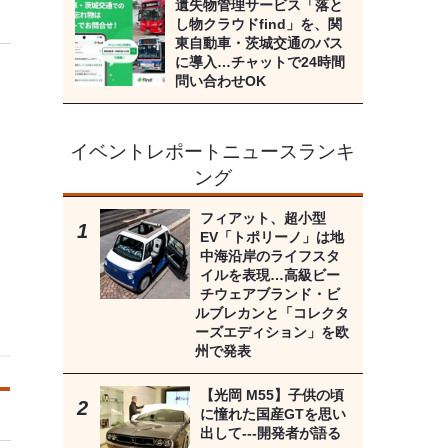
遺失物管理サービス「落と
し物クラウドfind」を、関
東自動車・茨城交通のバス
に導入…チャットで24時間
問い合わせOK
イベントレポートニュースランキ
ング
フィアット、超小型
EV「トポリーノ」は地
中海沿岸のライフスタ
イルを表現…高級ビー
チウェアブランド・ビ
ルブレカンと「コレクタ
ーズエディション」を欧
州で発表
【光岡 M55】子供の頃
に憧れた国産GTを思い
出して---開発者が語る