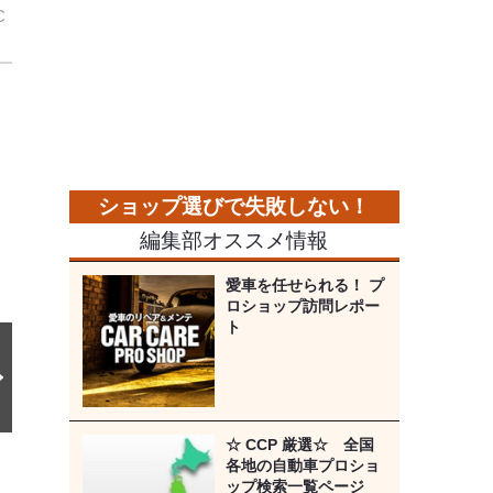
C
次
の
画
像
編集部オススメ情報
愛車を任せられる！ プ
ロショップ訪問レポー
ト
☆ CCP 厳選☆ 全国
各地の自動車プロショ
ップ検索一覧ページ