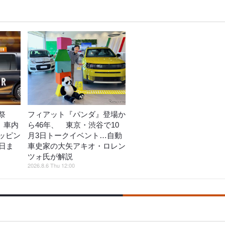
祭
フィアット『パンダ』登場か
動、車内
ら46年、 東京・渋谷で10
ッピン
月3日トークイベント…自動
日ま
車史家の大矢アキオ・ロレン
ツォ氏が解説
2026.8.6 Thu 12:00