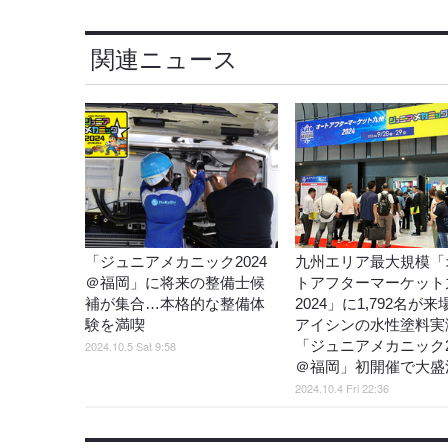
関連ニュース
「ジュニアメカニック2024
九州エリア最大規模「
＠福岡」に将来の整備士候
トアフターマーケット
補が集合…本格的な整備体
2024」に1,792名が
験を満喫
アイシンの水性塗料実
「ジュニアメカニック2
2024.10.5 Sat 9:58
＠福岡」初開催で大盛
2024.10.4 Fri 22:36