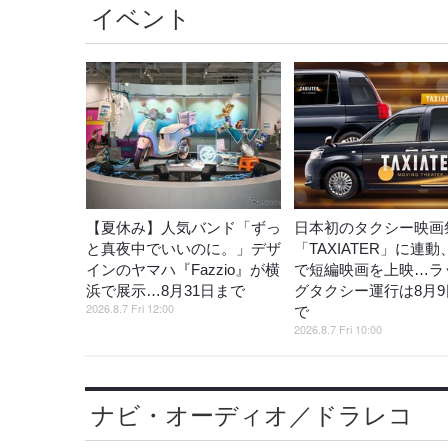
イベント
【夏休み】人気バンド「ずっ
日本初のタクシー映画
と真夜中でいいのに。」デザ
「TAXIATER」に連
インのヤマハ『Fazzio』が横
で短編映画を上映…ラ
浜で展示…8月31日まで
グタクシー運行は8月9
2026.8.7 Fri 12:00
で
2026.8.7 Fri 10:00
ナビ・オーディオ／ドラレコ