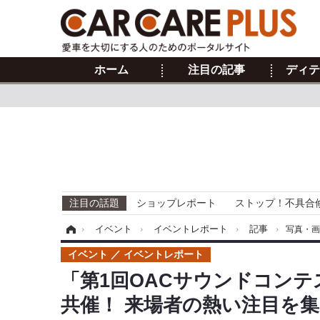
ホーム
注目の記事
ディテ
注目の話題
ショップレポート
ストップ！不具合
ホーム
›
イベント
›
イベントレポート
›
記事
›
写真・
イベント
イベントレポート
「第1回OACサウンドコン
共催！ 来場者の熱い注目を集