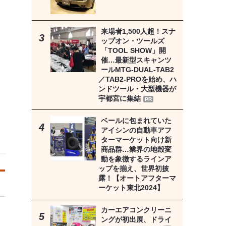
来場者1,500人超！スナ
ップオン・ツールズ
「TOOL SHOW」開
催…最新型スキャンツ
ールMTG-DUAL-TAB2
／TAB2-PROを始め、ハ
ンドツール・大型機器が
宇都宮に集結
PR
ベールに包まれていた
アイシンの自動車アフ
ターマーケット向け新
商品群…業界の地殻変
動を象徴するラインア
ップを揃え、世界初披
露！【オートアフターマ
ーケット東北2024】
カーエアコンクリーニ
ングが初出展、ドライ