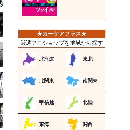
厳選プロショップを地域から探す
北海道
東北
北関東
南関東
甲信越
北陸
東海
関西