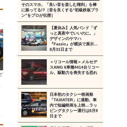
そのスマホ、「良い音を楽しむ権利」を棒
に振ってる!?［音を良くする“初級鉄板プラ
ン”をプロが伝授］
【夏休み】人気バンド「ず
っと真夜中でいいのに。」
デザインのヤマハ
『Fazzio』が横浜で展示…
8月31日まで
＜リコール情報＞メルセデ
スAMG 6車種4414台リコー
ル、駆動力を喪失する恐れ
ど
-
日本初のタクシー映画祭
「TAXIATER」に連動、車
内で短編映画を上映…ラッ
ピングタクシー運行は8月9
日まで