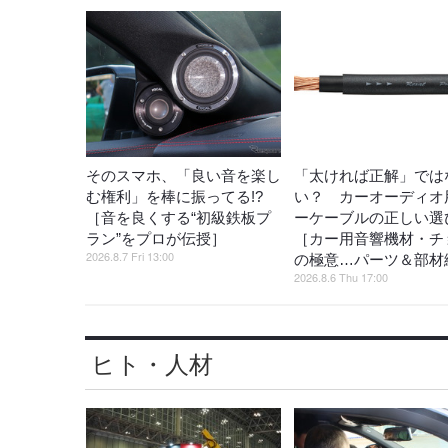
そのスマホ、「良い音を楽し
「太ければ正解」では
む権利」を棒に振ってる!?
い？ カーオーディオ
［音を良くする“初級鉄板プ
ーケーブルの正しい選
ラン”をプロが伝授］
［カー用音響機材・チ
2026.8.7 Fri 13:00
の極意…パーツ＆部材
2026.8.6 Thu 17:00
ヒト・人材