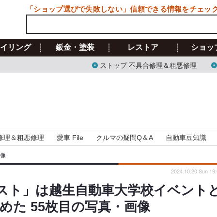
「ショップ選びで失敗しない」信頼できる情報をチェッ
イリング
鈑金・塗装
レストア
ショッ
ストップ 不具合修理＆粗悪修理
修理＆粗悪修理
愛車 File
クルマの疑問Q＆A
自動車豆知識
画像
2024.10.20 Sun 19
テスト」は越生自動車大学校イベント
めた 55枚目の写真・画像