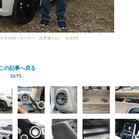
ダ N-ONE（オーナー：吉澤 修さん） by EPIC
この記事へ戻る
55/75