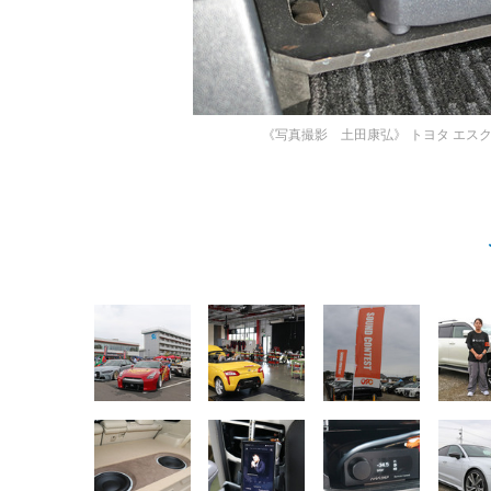
《写真撮影 土田康弘》
トヨタ エス