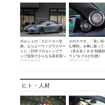
ポルシェの「スピーカー交
そのスマホ、「良い音
換」ならビーウィズでスマー
む権利」を棒に振ってる
トに…DSPプロセシングア
［音を良くする“初級
ンプ追加でさらなる高音質へ
ラン”をプロが伝授］
2026.8.8 Sat 6:00
2026.8.7 Fri 13:00
ヒト・人材