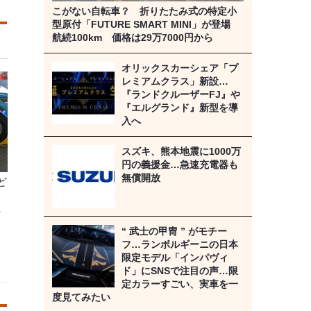
こがない自転車？ 折りたたみ式の特定小
型原付「FUTURE SMART MINI」が登場
航続100km 価格は29万7000円から
オリックスカーシェア「プ
レミアムクラス」新設…
『ランドクルーザーFJ』や
『エルグランド』新型を導
入へ
スズキ、熊本地震に1000万
円の義援金…急速充電器も
無償開放
ど
-
“ 武士の甲冑 ” がモチー
フ…ランボルギーニの日本
限定モデル「インパヴィ
ド」にSNSで注目の声…限
定カラーすごい、実車を一
度見てみたい