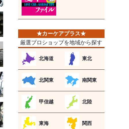
厳選プロショップを地域から探す
北海道
東北
北関東
南関東
甲信越
北陸
東海
関西