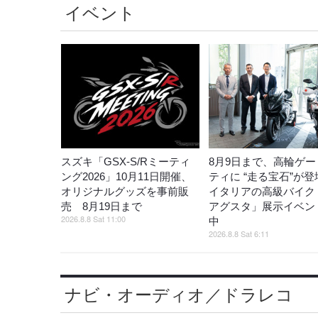
イベント
スズキ「GSX-S/Rミーティ
8月9日まで、高輪ゲー
ング2026」10月11日開催、
ティに “走る宝石”が
オリジナルグッズを事前販
イタリアの高級バイク
売 8月19日まで
アグスタ」展示イベン
2026.8.8 Sat 11:00
中
2026.8.8 Sat 6:11
ナビ・オーディオ／ドラレコ