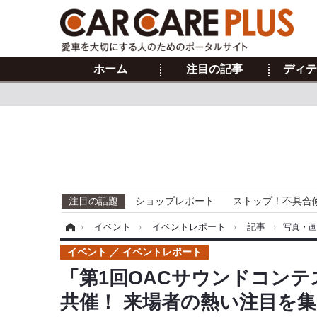
ホーム
注目の記事
ディテ
注目の話題
ショップレポート
ストップ！不具合
ホーム
›
イベント
›
イベントレポート
›
記事
›
写真・
イベント
イベントレポート
「第1回OACサウンドコン
共催！ 来場者の熱い注目を集