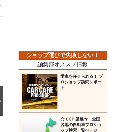
C
次
の
画
像
編集部オススメ情報
愛車を任せられる！ プ
ロショップ訪問レポー
ト
☆ CCP 厳選☆ 全国
各地の自動車プロショ
ップ検索一覧ページ