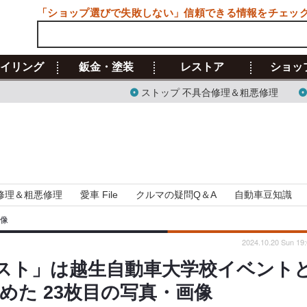
「ショップ選びで失敗しない」信頼できる情報をチェッ
イリング
鈑金・塗装
レストア
ショッ
ストップ 不具合修理＆粗悪修理
修理＆粗悪修理
愛車 File
クルマの疑問Q＆A
自動車豆知識
画像
2024.10.20 Sun 19
テスト」は越生自動車大学校イベント
めた 23枚目の写真・画像