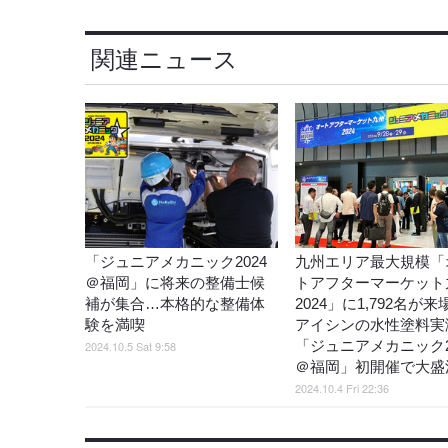
関連ニュース
「ジュニアメカニック2024
九州エリア最大規模「
＠福岡」に将来の整備士候
トアフターマーケット
補が集合…本格的な整備体
2024」に1,792名が
験を満喫
アイシンの水性塗料実
「ジュニアメカニック2
2024.10.5 Sat 9:58
＠福岡」初開催で大盛
2024.10.4 Fri 22:36