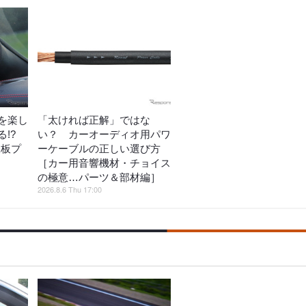
を楽し
「太ければ正解」ではな
!?
い？ カーオーディオ用パワ
鉄板プ
ーケーブルの正しい選び方
［カー用音響機材・チョイス
の極意…パーツ＆部材編］
2026.8.6 Thu 17:00