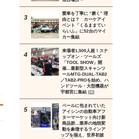
愛車を丁寧に “磨く” 理
由とは？ カーケアイ
ベント「くるままてい
らいふ」に52台のマイ
カー集結
来場者1,500人超！スナ
ップオン・ツールズ
「TOOL SHOW」開
催…最新型スキャンツ
ールMTG-DUAL-TAB2
／TAB2-PROを始め、ハ
ンドツール・大型機器が
宇都宮に集結
PR
ベールに包まれていた
アイシンの自動車アフ
ターマーケット向け新
商品群…業界の地殻変
動を象徴するラインア
ップを揃え、世界初披