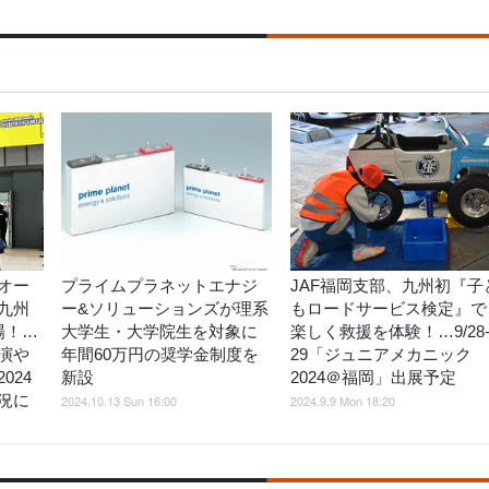
オー
プライムプラネットエナジ
JAF福岡支部、九州初『子
九州
ー&ソリューションズが理系
もロードサービス検定』で
来場！…
大学生・大学院生を対象に
楽しく救援を体験！…9/28
演や
年間60万円の奨学金制度を
29「ジュニアメカニック
024
新設
2024＠福岡」出展予定
況に
2024.10.13 Sun 16:00
2024.9.9 Mon 18:20