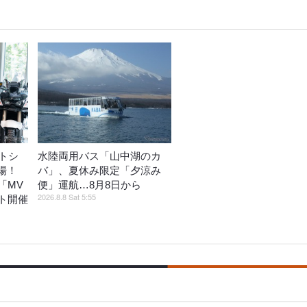
トシ
水陸両用バス「山中湖のカ
登場！
バ」、夏休み限定「夕涼み
「MV
便」運航…8月8日から
2026.8.8 Sat 5:55
ト開催