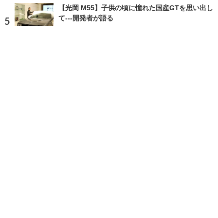
【光岡 M55】子供の頃に憧れた国産GTを思い出し
て---開発者が語る
2024.12.2 Mon 18:00
ランキングをもっと見る
注目の話題
ショップレポート
ストップ！不具合修理＆粗悪修理
愛車 File
クルマの疑問Q＆A
自動車豆知識
ホーム
›
イベント
›
イベントレポート
›
記事
›
写真・画像
TOP
X
home
Facebook
Instagram
CAR CARE PLUSとは
利用規約
個人情報保護方針