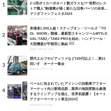
Z-1用ポリカーボネート製ガラスも!?“長野のレス
トア職人”駒場豊が描く新たな旧車パーツの未来…
マツダファンフェスタ2024
2024.10.24 Thu 13:10
来場者1,500人超！スナップオン・ツールズ「TO
OL SHOW」開催…最新型スキャンツールMTG-D
UAL-TAB2／TAB2-PROを始め、ハンドツール・
大型機器が宇都宮に集結
PR
2026.7.28 Tue 12:27
歴代エルフやピアッツァなど100代以上！…第21
回いすゞオーナー集会
2026.6.12 Fri 11:15
ベールに包まれていたアイシンの自動車アフター
マーケット向け新商品群…業界の地殻変動を象徴
するラインアップを揃え、世界初披露！【オート
アフターマーケット東北2024】
2024.9.20 Fri 12:00