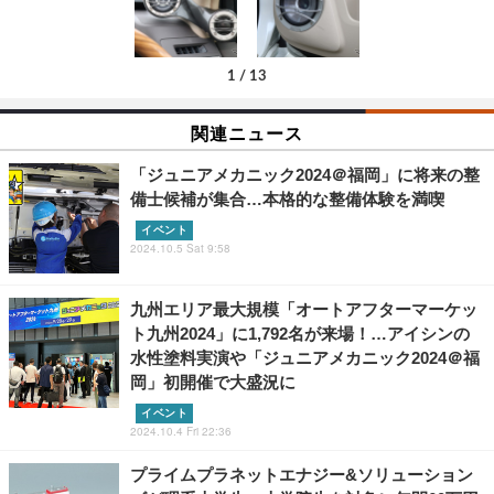
1
/
13
関連ニュース
「ジュニアメカニック2024＠福岡」に将来の整
備士候補が集合…本格的な整備体験を満喫
イベント
2024.10.5 Sat 9:58
九州エリア最大規模「オートアフターマーケッ
ト九州2024」に1,792名が来場！…アイシンの
水性塗料実演や「ジュニアメカニック2024＠福
岡」初開催で大盛況に
イベント
2024.10.4 Fri 22:36
プライムプラネットエナジー&ソリューション