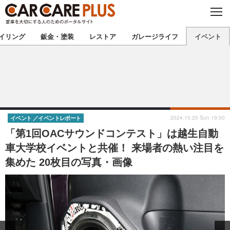
C
L
O
★カーケアプラス認定★
厳選プロショップを地域から探す
S
イリング
鈑金・塗装
レストア
ガレージライフ
イベント
E
北海道
東北
北関東
南関東
甲信越
北陸
2024.10.20 Sun 19:00
イベント
イベントレポート
「第1回OACサウンドコンテスト」は越生自動
東海
関西
車大学校イベントと共催！ 来場者の熱い注目を
集めた 20枚目の写真・画像
中国
四国
九州
沖縄
注目の記事