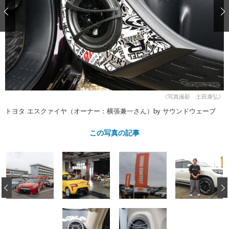
ショップレポート
愛車 File
ディテイリング
自動車豆知識
ストップ！不具合修理＆粗悪修理
ディテイリング
洗車
鈑金・塗装
鈑金・塗装
ヘッドライト磨き
コーティング
小キズ直し
防錆
特集記事
フィルム・ラッピング
ストップ 不具合修理＆粗悪修理
カーメーカー「旧車」関連プロジェ
ショップ紹介
クト
ショップレポート
プロショップ検索
レストア
《写真撮影 土田康弘》
コラム
カーメーカー「旧車」関連プロジ
コラム
トヨタ エスクァイヤ（オーナー：横張兼一さん）by サウンドウェーブ
イベント
ェクト
インタビュー
イベント告知
イベントレポート
この写真の記事
‹