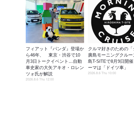
フィアット『パンダ』登場か
クルマ好きのための「
ら46年、 東京・渋谷で10
廣島モーニングクルー
月3日トークイベント…自動
島T-SITEで8月9日開
車史家の大矢アキオ・ロレン
ーマは「ドイツ車」
2026.8.6 Thu 10:00
ツォ氏が解説
2026.8.6 Thu 12:00