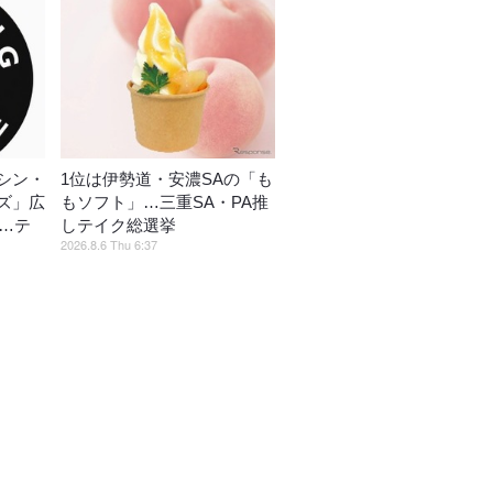
シン・
1位は伊勢道・安濃SAの「も
ズ」広
もソフト」…三重SA・PA推
催…テ
しテイク総選挙
2026.8.6 Thu 6:37