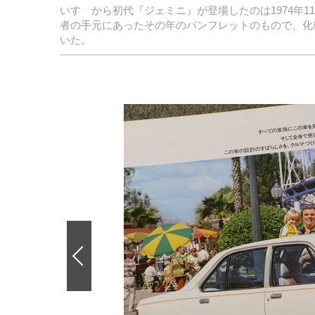
いすゞから初代『ジェミニ』が登場したのは1974年
者の手元にあったその年のパンフレットのもので、化
いた。
前
の
画
像