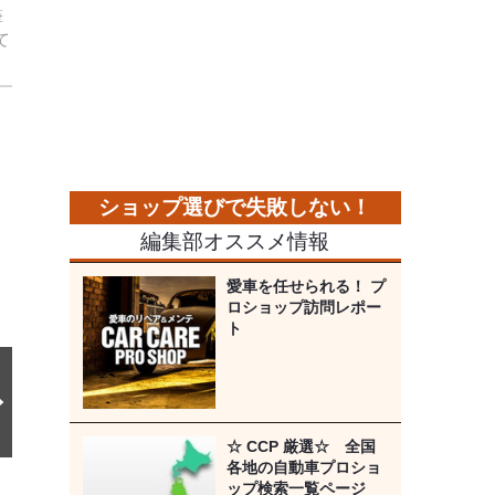
筆
て
次
の
画
像
編集部オススメ情報
愛車を任せられる！ プ
ロショップ訪問レポー
ト
☆ CCP 厳選☆ 全国
各地の自動車プロショ
ップ検索一覧ページ