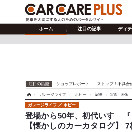
ホーム
注目の記事
ディテ
注目の話題
ショップレポート
ストップ！不具合
ホーム
›
ガレージライフ
›
ホビー
›
記事
›
写真・画像
ガレージライフ
ホビー
登場から50年、初代いすゞ
【懐かしのカーカタログ】 