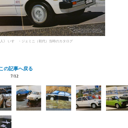
生人》
いすゞ・ジェミニ（初代）当時のカタログ
この記事へ戻る
7/12