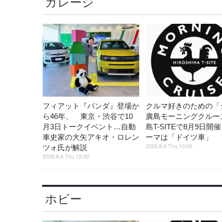
ガレージ
フィアット『パンダ』登場か
クルマ好きのための「
ら46年、 東京・渋谷で10
廣島モーニングクルー
月3日トークイベント…自動
島T-SITEで8月9日開
車史家の大矢アキオ・ロレン
ーマは「ドイツ車」
2026.8.6 Thu 10:00
ツォ氏が解説
2026.8.6 Thu 12:00
ホビー