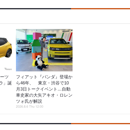
ポーツ
フィアット『パンダ』登場か
ラ」誕
ら46年、 東京・渋谷で10
月3日トークイベント…自動
車史家の大矢アキオ・ロレン
ツォ氏が解説
2026.8.6 Thu 12:00