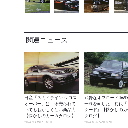
関連ニュース
日産『スカイライン クロス
武骨なオフロード4W
オーバー』は、今売られて
一線を画した、初代『
いてもおかしくない商品力
クード』【懐かしのカ
【懐かしのカーカタログ】
タログ】
2024.9.4 Wed 18:00
2024.8.26 Mon 18:00