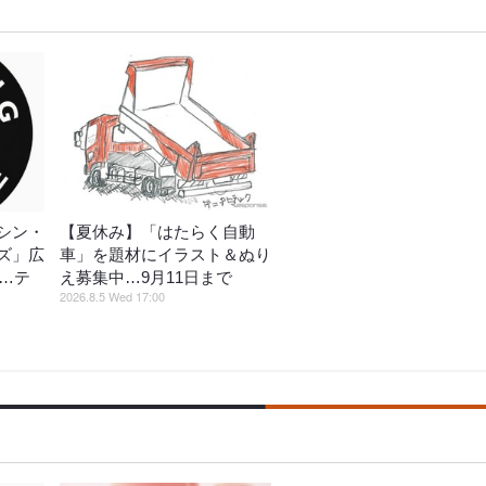
シン・
【夏休み】「はたらく自動
ズ」広
車」を題材にイラスト＆ぬり
催…テ
え募集中…9月11日まで
2026.8.5 Wed 17:00