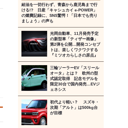
給油を一切行わず、青森から鹿児島まで行
ける!? 日産「キャシュカイ e-POWER」
の燃費記録に、SNS驚愕！「日本でも売り
ましょう」の声も
光岡自動車、11月発売予定
の新型車「ティザー画像」
第2弾を公開…開発コンセプ
トは、楽しくワクワクする
『ミツオカらしさの原点』
三輪ソーラーEV「スリール
オータ」とは？ 欧州の型
式認定取得 記念モデルを
限定30台で国内発売…EVジ
ェネシス
初代より軽い？ スズキ・
次期「アルト」は500kg台
が目標