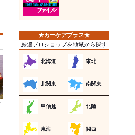
厳選プロショップを地域から探す
北海道
東北
北関東
南関東
た
甲信越
北陸
ィ
東海
関西