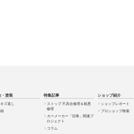
金・塗装
特集記事
ショップ紹介
小キズ直し
ストップ 不具合修理＆粗悪
ショップレポート
修理
防錆
プロショップ検索
カーメーカー「旧車」関連プ
ロジェクト
コラム