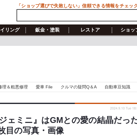
「ショップ選びで失敗しない」信頼できる情報をチェッ
イリング
鈑金・塗装
レストア
ショッ
修理＆粗悪修理
愛車 File
クルマの疑問Q＆A
自動車豆知識
2024.9.10 Tue 18
『ジェミニ』はGMとの愛の結晶だっ
7枚目の写真・画像