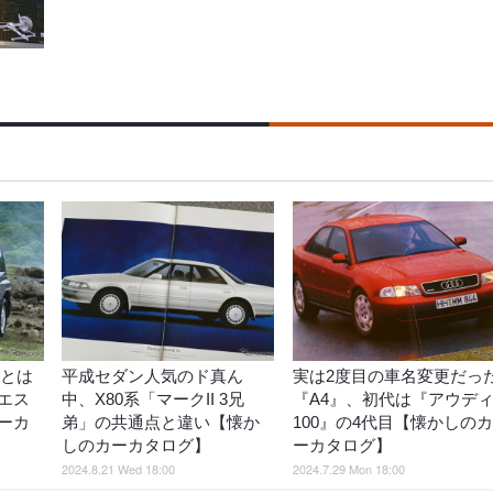
Dとは
平成セダン人気のド真ん
実は2度目の車名変更だっ
エス
中、X80系「マークII 3兄
『A4』、初代は『アウデ
ーカ
弟」の共通点と違い【懐か
100』の4代目【懐かしのカ
しのカーカタログ】
ーカタログ】
2024.8.21 Wed 18:00
2024.7.29 Mon 18:00