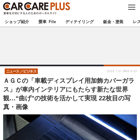
C
L
O
★カーケアプラス認定★
厳選プロショップを地域から探す
S
ショップ紹介
愛車 File
ディテイリング
鈑金・塗装
レ
E
北海道
東北
北関東
南関東
甲信越
北陸
2024.7.31 Wed 9:03
ニュース
ビジネス
ＡＧＣの「車載ディスプレイ用加飾カバーガラ
東海
関西
ス」が車内インテリアにもたらす新たな世界
観…“曲げ”の技術を活かして実現 22枚目の写
中国
四国
真・画像
九州
沖縄
注目の記事