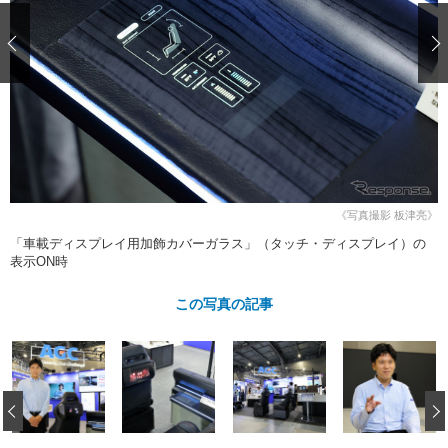
ショップレポート
愛車 File
ディテイリング
自動車豆知識
ストップ！不具合修理＆粗悪修理
ディテイリング
洗車
鈑金・塗装
鈑金・塗装
ヘッドライト磨き
コーティング
小キズ直し
防錆
特集記事
フィルム・ラッピング
ストップ 不具合修理＆粗悪修理
カーメーカー「旧車」関連プロジェ
ショップ紹介
クト
ショップレポート
プロショップ検索
レストア
コラム
カーメーカー「旧車」関連プロジ
コラム
《写真撮影 板津亮》
イベント
ェクト
「車載ディスプレイ用加飾カバーガラス」（タッチ・ディスプレイ）の
インタビュー
イベント告知
イベントレポート
表示ON時
この写真の記事
‹