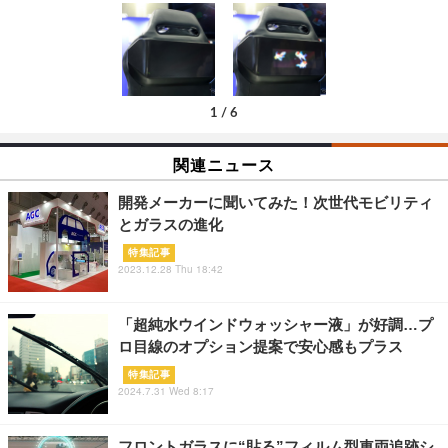
1
/
6
関連ニュース
開発メーカーに聞いてみた！次世代モビリティ
とガラスの進化
特集記事
2023.12.28 Thu 18:42
「超純水ウインドウォッシャー液」が好調…プ
ロ目線のオプション提案で安心感もプラス
特集記事
2024.7.31 Wed 8:17
フロントガラスに“貼る”フィルム型車両追跡シ