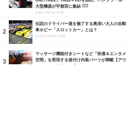
大型機器が宇都宮に集結
PR
2026.7.28 Tue 12:27
伝説のドライバー達を魅了する奥深い大人の自動
車ホビー「スロットカー」とは？
2019.2.13 Wed 15:02
マッサージ機能付きシートなど「快適＆エンタメ
空間」を実現する後付け内装パーツが満載【アウ
トメカニカ上海2024】
2024.12.6 Fri 2:46
ランキングをもっと見る
注目の話題
ショップレポート
ストップ！不具合修理＆粗悪修理
愛車 File
クルマの疑問Q＆A
自動車豆知識