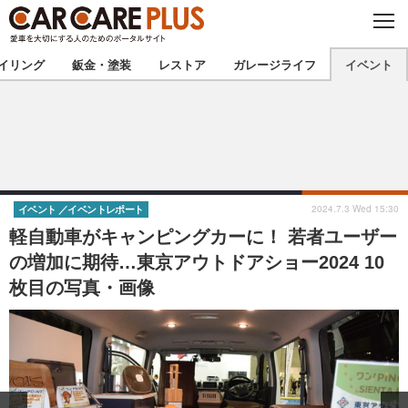
C
L
O
★カーケアプラス認定★
厳選プロショップを地域から探す
S
イリング
鈑金・塗装
レストア
ガレージライフ
イベント
E
北海道
東北
北関東
南関東
甲信越
北陸
2024.7.3 Wed 15:30
イベント
イベントレポート
軽自動車がキャンピングカーに！ 若者ユーザー
東海
関西
の増加に期待…東京アウトドアショー2024 10
枚目の写真・画像
中国
四国
九州
沖縄
注目の記事