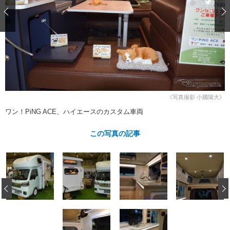
ショップレポート
愛車 File
ディテイリング
自動車豆知識
ストップ！不具合修理＆粗悪修理
ディテイリング
洗車
鈑金・塗装
鈑金・塗装
ヘッドライト磨き
コーティング
小キズ直し
防錆
特集記事
フィルム・ラッピング
ストップ 不具合修理＆粗悪修理
カーメーカー「旧車」関連プロジェ
ショップ紹介
クト
ショップレポート
プロショップ検索
レストア
《写真撮影 小國陽大》
コラム
カーメーカー「旧車」関連プロジ
コラム
ワン！PiNG ACE、ハイエースのカスタム車両
イベント
ェクト
インタビュー
イベント告知
イベントレポート
この写真の記事
‹