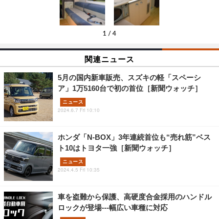
1
/
4
関連ニュース
5月の国内新車販売、スズキの軽「スペーシ
ア」1万5160台で初の首位［新聞ウォッチ］
ニュース
2024.6.7 Fri 10:10
ホンダ「N-BOX」3年連続首位も“売れ筋”ベス
ト10はトヨタ一強［新聞ウォッチ］
ニュース
2024.4.5 Fri 10:35
車を盗難から保護、高硬度合金採用のハンドル
ロックが登場---幅広い車種に対応