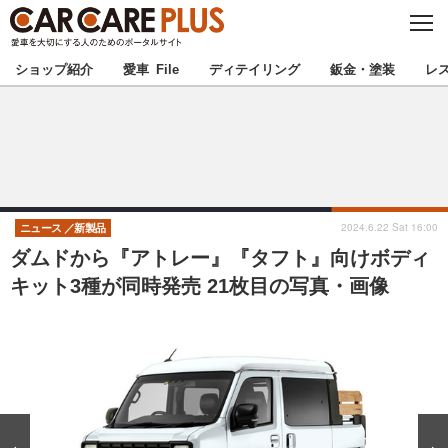
C
L
O
★カーケアプラス認定★
厳選プロショップを地域から探す
S
ショップ紹介
愛車 File
ディテイリング
鈑金・塗装
レ
E
北海道
東北
北関東
南関東
甲信越
北陸
2024.6.22 Sat 16:00
ニュース
新製品
ダムドから『アトレー』『タフト』向けボディ
東海
関西
キット3種が同時発売 21枚目の写真・画像
中国
四国
九州
沖縄
注目の記事