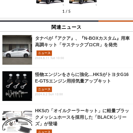
1
/
5
関連ニュース
タナベが『アクア』、『N-BOXカスタム』用車
高調キット「サステックプロCR」を発売
ニュース
2024.6.11 Tue 10:00
怪物エンジンをさらに強化…HKSがトヨタG16
E-GTSエンジン用排気量アップキット
ニュース
2024.6.2 Sun 13:00
HKSの「オイルクーラーキット」に軽量ブラッ
クメッシュホースを採用した「BLACKシリー
ズ」が登場
ニュース