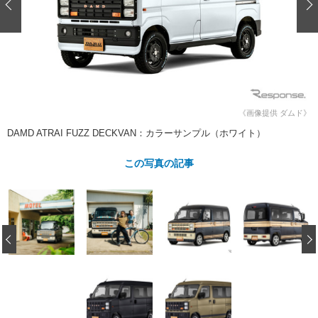
ショップレポート
愛車 File
ディテイリング
自動車豆知識
ストップ！不具合修理＆粗悪修理
ディテイリング
洗車
鈑金・塗装
鈑金・塗装
ヘッドライト磨き
コーティング
小キズ直し
防錆
特集記事
フィルム・ラッピング
ストップ 不具合修理＆粗悪修理
カーメーカー「旧車」関連プロジェ
ショップ紹介
クト
《画像提供 ダムド》
ショップレポート
プロショップ検索
レストア
DAMD ATRAI FUZZ DECKVAN：カラーサンプル（ホワイト）
コラム
カーメーカー「旧車」関連プロジ
コラム
イベント
この写真の記事
ェクト
インタビュー
イベント告知
イベントレポート
‹