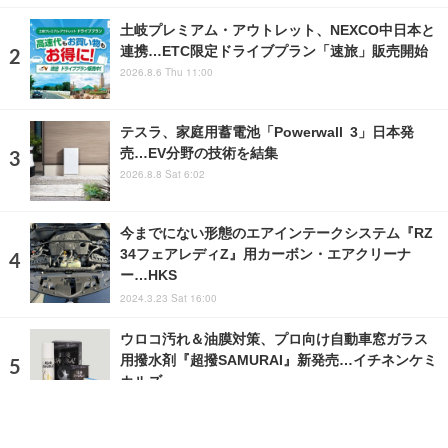
土岐プレミアム・アウトレット、NEXCO中日本と
連携…ETC限定ドライブプラン「速旅」販売開始
2026.8.6 Thu 11:00
テスラ、家庭用蓄電池「Powerwall 3」日本発
売…EV分野の技術を結集
2026.8.8 Sat 6:02
今までにない形態のエアインテークシステム『RZ
34フェアレディZ』用カーボン・エアクリーナ
ー…HKS
2024.3.23 Sat 16:00
ウロコ汚れ＆油膜対策、プロ向け自動車窓ガラス
用撥水剤『超撥SAMURAI』新発売…イチネンケミ
カルズ
2024.4.17 Wed 10:44
ランキングをもっと見る