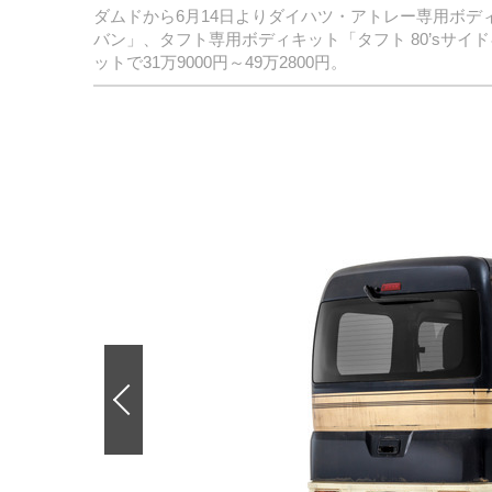
ダムドから6月14日よりダイハツ・アトレー専用ボデ
バン」、タフト専用ボディキット「タフト 80’sサ
ットで31万9000円～49万2800円。
前
の
画
像