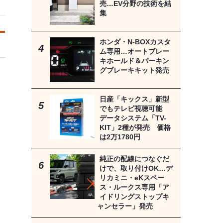
売…EV分野の技術を結
集
ホンダ・N-BOXカスタ
ム専用…オートブレー
キホールド＆パーキン
グブレーキキット発売
日産「キックス」新型
でもテレビ視聴可能
データシステム「TV-
KIT」2種が発売 価格
は2万1780円
純正の配線につなぐだ
けで、取り付けOK…デ
リカミニ・eKスペー
ス・ルークス専用「ア
イドリングストップキ
ャンセラー」発売