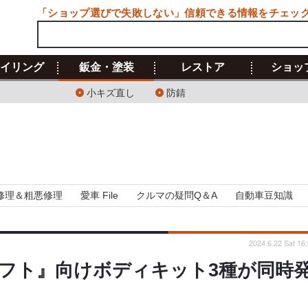
「ショップ選びで失敗しない」信頼できる情報をチェッ
イリング
鈑金・塗装
レストア
ショッ
小キズ直し
防錆
修理＆粗悪修理
愛車 File
クルマの疑問Q＆A
自動車豆知識
2024.6.22 Sat 16
フト』向けボディキット3種が同時