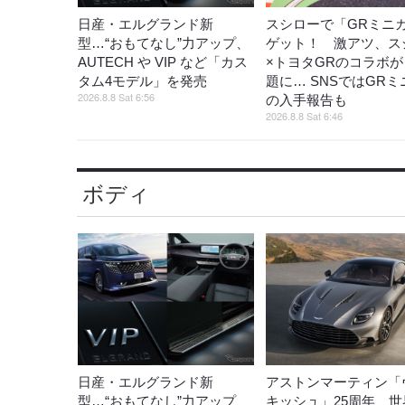
日産・エルグランド新
スシローで「GRミニ
型…“おもてなし”力アップ、
ゲット！ 激アツ、ス
AUTECH や VIP など「カス
×トヨタGRのコラボ
タム4モデル」を発売
題に… SNSではGR
2026.8.8 Sat 6:56
の入手報告も
2026.8.8 Sat 6:46
ボディ
日産・エルグランド新
アストンマーティン「
型…“おもてなし”力アップ、
キッシュ」25周年 世