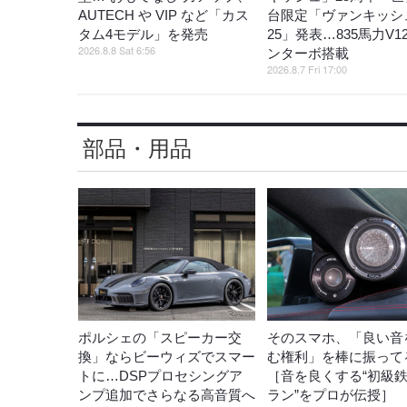
AUTECH や VIP など「カス
台限定「ヴァンキッシ
タム4モデル」を発売
25」発表…835馬力V1
2026.8.8 Sat 6:56
ンターボ搭載
2026.8.7 Fri 17:00
部品・用品
ポルシェの「スピーカー交
そのスマホ、「良い音
換」ならビーウィズでスマー
む権利」を棒に振ってる
トに…DSPプロセシングア
［音を良くする“初級
ンプ追加でさらなる高音質へ
ラン”をプロが伝授］