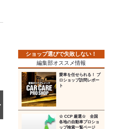
キ
キ
次
の
画
像
編集部オススメ情報
愛車を任せられる！ プ
ロショップ訪問レポー
ト
☆ CCP 厳選☆ 全国
各地の自動車プロショ
ップ検索一覧ページ