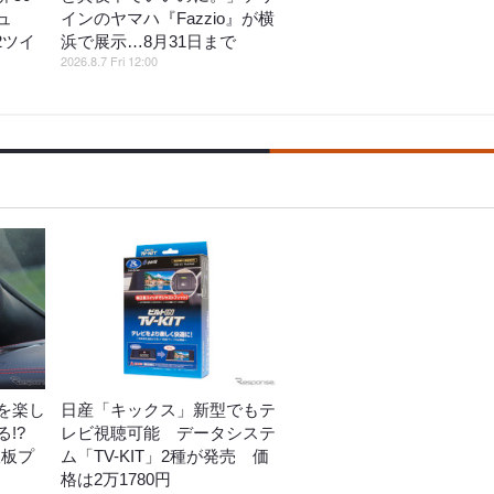
ュ
インのヤマハ『Fazzio』が横
2ツイ
浜で展示…8月31日まで
2026.8.7 Fri 12:00
を楽し
日産「キックス」新型でもテ
!?
レビ視聴可能 データシステ
鉄板プ
ム「TV-KIT」2種が発売 価
格は2万1780円