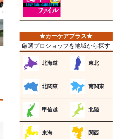
厳選プロショップを地域から探す
北海道
東北
北関東
南関東
甲信越
北陸
東海
関西