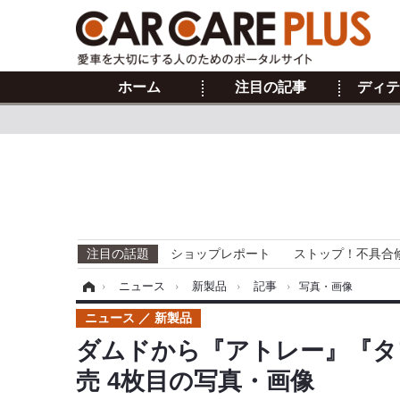
ホーム
注目の記事
ディテ
注目の話題
ショップレポート
ストップ！不具合
ホーム
›
ニュース
›
新製品
›
記事
›
写真・画像
ニュース
新製品
ダムドから『アトレー』『タ
売 4枚目の写真・画像