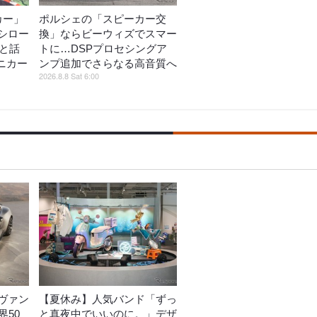
カー」
ポルシェの「スピーカー交
シロー
換」ならビーウィズでスマー
がと話
トに…DSPプロセシングア
ミニカー
ンプ追加でさらなる高音質へ
2026.8.8 Sat 6:00
ヴァン
【夏休み】人気バンド「ずっ
界50
と真夜中でいいのに。」デザ