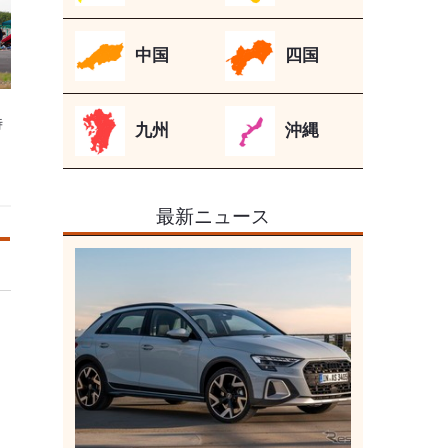
中国
四国
時
九州
沖縄
最新ニュース