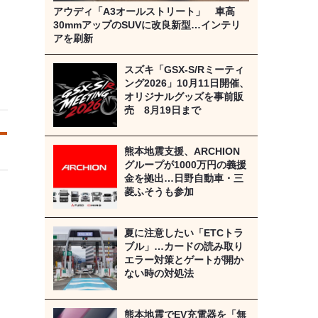
アウディ「A3オールストリート」 車高
30mmアップのSUVに改良新型…インテリ
アを刷新
スズキ「GSX-S/Rミーティ
ング2026」10月11日開催、
オリジナルグッズを事前販
売 8月19日まで
熊本地震支援、ARCHION
グループが1000万円の義援
金を拠出…日野自動車・三
菱ふそうも参加
夏に注意したい「ETCトラ
ブル」…カードの読み取り
エラー対策とゲートが開か
ない時の対処法
熊本地震でEV充電器を「無