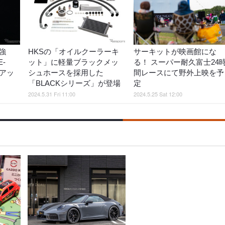
強
HKSの「オイルクーラーキ
サーキットが映画館にな
-
ット」に軽量ブラックメッ
る！ スーパー耐久富士24
アッ
シュホースを採用した
間レースにて野外上映を予
「BLACKシリーズ」が登場
定
2024.5.31 Fri 11:00
2024.5.25 Sat 12:00