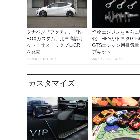
タナベが『アクア』、『N-
怪物エンジンをさらに
BOXカスタム』用車高調キ
化…HKSがトヨタG16E
ット「サステックプロCR」
GTSエンジン用排気量
を発売
プキット
2024.6.11 Tue 10:00
2024.6.2 Sun 13:00
カスタマイズ