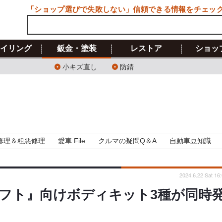
「ショップ選びで失敗しない」信頼できる情報をチェッ
イリング
鈑金・塗装
レストア
ショッ
小キズ直し
防錆
修理＆粗悪修理
愛車 File
クルマの疑問Q＆A
自動車豆知識
2024.6.22 Sat 16
フト』向けボディキット3種が同時