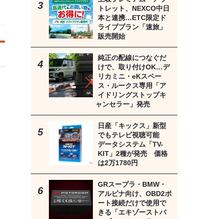
トレット、NEXCO中日
本と連携…ETC限定ド
ライブプラン「速旅」
販売開始
純正の配線につなぐだ
けで、取り付けOK…デ
リカミニ・eKスペー
ス・ルークス専用「ア
イドリングストップキ
ャンセラー」発売
日産「キックス」新型
でもテレビ視聴可能
データシステム「TV-
KIT」2種が発売 価格
は2万1780円
GRスープラ・BMW・
アルピナ向け、OBD2ポ
ート接続だけで使用で
きる「エキゾーストバ