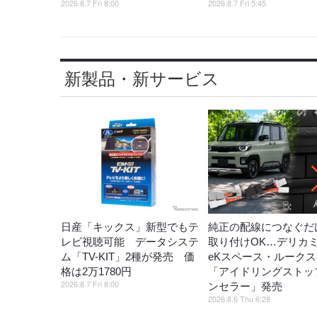
2026.8.7 Fri 8:00
2026.8.7 Fri 5:45
新製品・新サービス
日産「キックス」新型でもテ
純正の配線につなぐだ
レビ視聴可能 データシステ
取り付けOK…デリカ
ム「TV-KIT」2種が発売 価
eKスペース・ルーク
格は2万1780円
「アイドリングストッ
2026.8.7 Fri 8:00
ンセラー」発売
2026.8.6 Thu 6:28