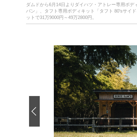
ダムドから6月14日よりダイハツ・アトレー専用ボデ
バン」、タフト専用ボディキット「タフト 80’sサ
ットで31万9000円～49万2800円。
前
の
画
像