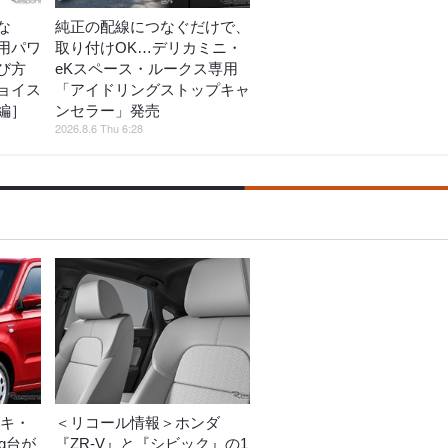
な
純正の配線につなぐだけで、
用パワ
取り付けOK…デリカミニ・
び方
eKスペース・ルークス専用
ョイス
「アイドリングストップキャ
編］
ンセラー」発売
2026.8.6 Thu 6:28
キ・
＜リコール情報＞ホンダ
g台が
『ZR-V』と『シビック』の1