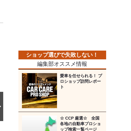
キ
キ
次
の
画
像
編集部オススメ情報
愛車を任せられる！ プ
ロショップ訪問レポー
ト
☆ CCP 厳選☆ 全国
各地の自動車プロショ
ップ検索一覧ページ