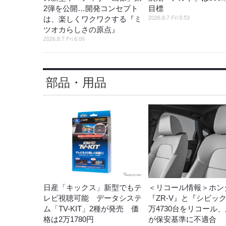
2弾を公開…開発コンセプト
目標
2026.8.7 Fri 5:53
は、楽しくワクワクする『ミ
ツオカらしさの原点』
2026.8.7 Fri 6:00
部品・用品
日産「キックス」新型でもテ
＜リコール情報＞ホン
レビ視聴可能 データシステ
『ZR-V』と『シビッ
ム「TV-KIT」2種が発売 価
万4730台をリコール
格は2万1780円
が保安基準に不適合