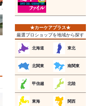
厳選プロショップを地域から探す
北海道
東北
北関東
南関東
甲信越
北陸
東海
関西