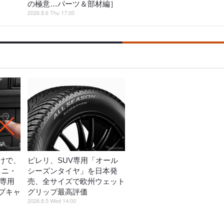
の極意…パーツ＆部材編］
2026.8.6 Thu 17:00
けで、
ピレリ、SUV専用「オール
ミニ・
シーズンタイヤ」を日本発
ス専用
売、全サイズで欧州ウェット
プキャ
グリップ最高評価
2026.8.5 Wed 14:00