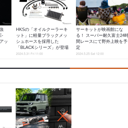
強
HKSの「オイルクーラーキ
サーキットが映画館にな
-
ット」に軽量ブラックメッ
る！ スーパー耐久富士24
アッ
シュホースを採用した
間レースにて野外上映を予
「BLACKシリーズ」が登場
定
2024.5.31 Fri 11:00
2024.5.25 Sat 12:00