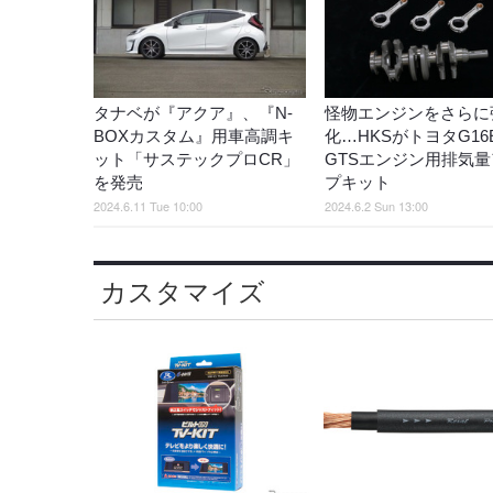
タナベが『アクア』、『N-
怪物エンジンをさらに
BOXカスタム』用車高調キ
化…HKSがトヨタG16E
ット「サステックプロCR」
GTSエンジン用排気量
を発売
プキット
2024.6.11 Tue 10:00
2024.6.2 Sun 13:00
カスタマイズ