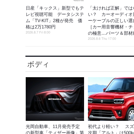
日産「キックス」新型でもテ
「太ければ正解」では
レビ視聴可能 データシステ
い？ カーオーディオ
ム「TV-KIT」2種が発売 価
ーケーブルの正しい選
格は2万1780円
［カー用音響機材・チ
2026.8.7 Fri 8:00
の極意…パーツ＆部材
2026.8.6 Thu 17:00
ボディ
光岡自動車、11月発売予定
初代より軽い？ スズ
の新型車「ティザー画像」第
次期「アルト」は500k