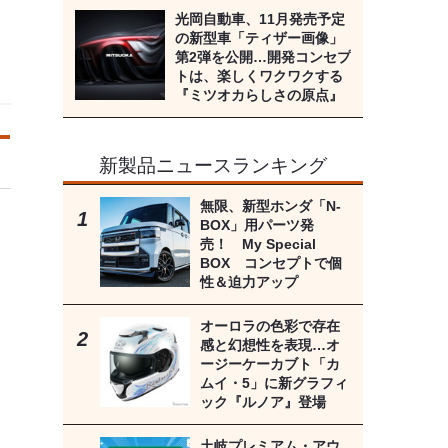
光岡自動車、11月発売予定
の新型車「ティザー画像」
第2弾を公開…開発コンセプ
トは、楽しくワクワクする
『ミツオカらしさの原点』
新製品ニュースランキング
無限、新型ホンダ「N-
BOX」用パーツ発
売！ My Special
BOX コンセプトで個
性＆迫力アップ
オーロラの色彩で存在
感と幻想性を表現…オ
ージーケーカブト「カ
ムイ・5」に新グラフィ
ック『ルノア』登場
土岐プレミアム・アウ