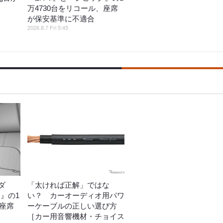
万4730台をリコール、座席
が保安基準に不適合
2026.8.7 Fri 5:45
ダ
「太ければ正解」ではな
ク』の1
い？ カーオーディオ用パワ
、座席
ーケーブルの正しい選び方
［カー用音響機材・チョイス