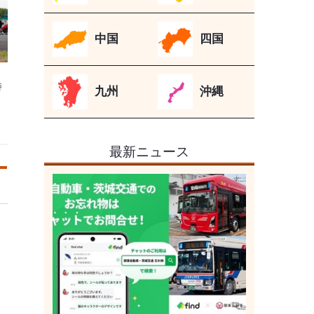
中国
四国
時
九州
沖縄
最新ニュース