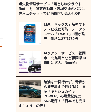
遺失物管理サービス「落とし物クラウド
find」を、関東自動車・茨城交通のバスに
導入…チャットで24時間問い合わせOK
日産「キックス」新型でも
テレビ視聴可能 データシ
ステム「TV-KIT」2種が発
売 価格は2万1780円
AIタクシーサービス、福岡
市・北九州市など福岡県14
市町に拡大…NearMe
給油を一切行わず、青森か
ら鹿児島まで行ける!? 日
産「キャシュカイ e-
POWER」の燃費記録に、
SNS驚愕！「日本でも売り
ましょう」の声も