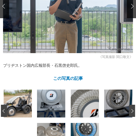
ショップレポート
愛車 File
ディテイリング
自動車豆知識
ストップ！不具合修理＆粗悪修理
ディテイリング
洗車
鈑金・塗装
鈑金・塗装
ヘッドライト磨き
コーティング
小キズ直し
防錆
特集記事
フィルム・ラッピング
ストップ 不具合修理＆粗悪修理
カーメーカー「旧車」関連プロジェ
ショップ紹介
クト
ショップレポート
プロショップ検索
レストア
《写真撮影 関口敬文》
コラム
ブリヂストン国内広報部長・石黒啓史郎氏。
カーメーカー「旧車」関連プロジ
コラム
イベント
ェクト
インタビュー
この写真の記事
イベント告知
イベントレポート
‹