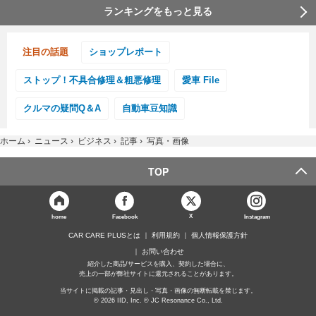
ランキングをもっと見る
注目の話題
ショップレポート
ストップ！不具合修理＆粗悪修理
愛車 File
クルマの疑問Q＆A
自動車豆知識
ホーム
›
ニュース
›
ビジネス
›
記事
›
写真・画像
TOP
X
home
Facebook
Instagram
CAR CARE PLUSとは
利用規約
個人情報保護方針
お問い合わせ
紹介した商品/サービスを購入、契約した場合に、
売上の一部が弊社サイトに還元されることがあります。
当サイトに掲載の記事・見出し・写真・画像の無断転載を禁じます。
© 2026 IID, Inc. © JC Resonance Co., Ltd.