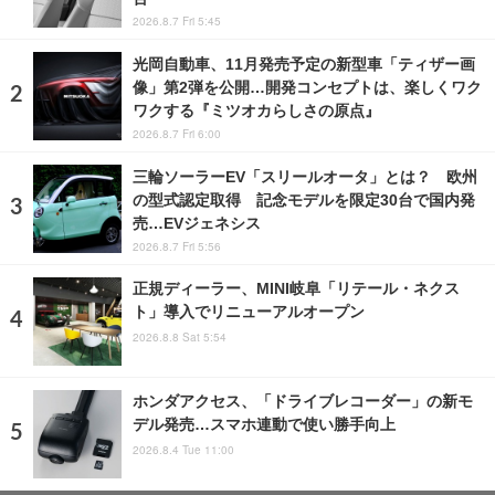
2026.8.7 Fri 5:45
光岡自動車、11月発売予定の新型車「ティザー画
像」第2弾を公開…開発コンセプトは、楽しくワク
ワクする『ミツオカらしさの原点』
2026.8.7 Fri 6:00
三輪ソーラーEV「スリールオータ」とは？ 欧州
の型式認定取得 記念モデルを限定30台で国内発
売…EVジェネシス
2026.8.7 Fri 5:56
正規ディーラー、MINI岐阜「リテール・ネクス
ト」導入でリニューアルオープン
2026.8.8 Sat 5:54
ホンダアクセス、「ドライブレコーダー」の新モ
デル発売…スマホ連動で使い勝手向上
2026.8.4 Tue 11:00