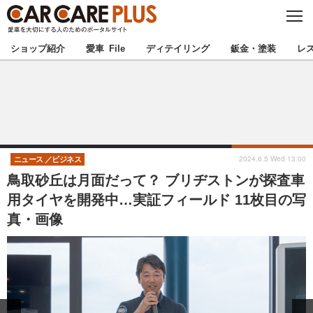
C
L
O
★カーケアプラス認定★
厳選プロショップを地域から探す
S
ショップ紹介
愛車 File
ディテイリング
鈑金・塗装
レ
E
北海道
東北
北関東
南関東
甲信越
北陸
2024.6.5 Wed 13:00
ニュース
ビジネス
鳥取砂丘は月面だって？ ブリヂストンが探査車
東海
関西
用タイヤを開発中…実証フィールド 11枚目の写
真・画像
中国
四国
九州
沖縄
注目の記事