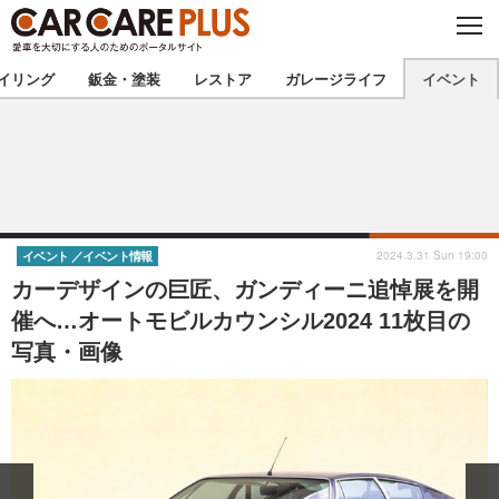
C
L
O
★カーケアプラス認定★
厳選プロショップを地域から探す
S
イリング
鈑金・塗装
レストア
ガレージライフ
イベント
E
北海道
東北
北関東
南関東
甲信越
北陸
2024.3.31 Sun 19:00
イベント
イベント情報
カーデザインの巨匠、ガンディーニ追悼展を開
東海
関西
催へ…オートモビルカウンシル2024 11枚目の
写真・画像
中国
四国
九州
沖縄
注目の記事