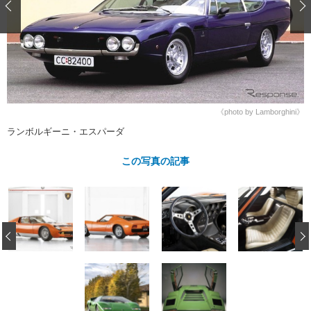
ショップレポート
愛車 File
ディテイリング
自動車豆知識
ストップ！不具合修理＆粗悪修理
ディテイリング
洗車
鈑金・塗装
鈑金・塗装
ヘッドライト磨き
コーティング
小キズ直し
防錆
特集記事
フィルム・ラッピング
ストップ 不具合修理＆粗悪修理
カーメーカー「旧車」関連プロジェ
ショップ紹介
クト
《photo by Lamborghini》
ショップレポート
プロショップ検索
レストア
ランボルギーニ・エスパーダ
コラム
カーメーカー「旧車」関連プロジ
コラム
イベント
この写真の記事
ェクト
インタビュー
イベント告知
イベントレポート
‹