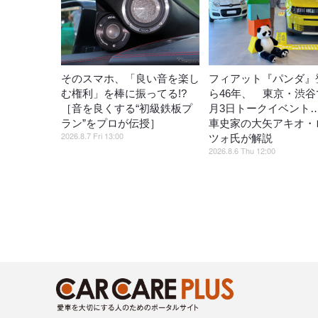
そのスマホ、「良い音を楽し
フィアット『パンダ』
む権利」を棒に振ってる!?
ら46年、 東京・渋谷
［音を良くする“初級鉄板プ
月3日トークイベント
ラン”をプロが伝授］
車史家の大矢アキオ・
2026.8.7 Fri 13:00
ツォ氏が解説
2026.8.6 Thu 12:00