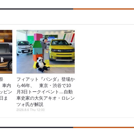
祭
フィアット『パンダ』登場か
動、車内
ら46年、 東京・渋谷で10
ッピン
月3日トークイベント…自動
日ま
車史家の大矢アキオ・ロレン
ツォ氏が解説
2026.8.6 Thu 12:00