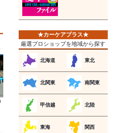
厳選プロショップを地域から探す
北海道
東北
北関東
南関東
0
甲信越
北陸
東海
関西