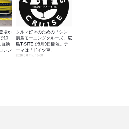
登場か
クルマ好きのための「シン・
で10
廣島モーニングクルーズ」広
…自動
島T-SITEで8月9日開催…テ
ロレン
ーマは「ドイツ車」
2026.8.6 Thu 10:00