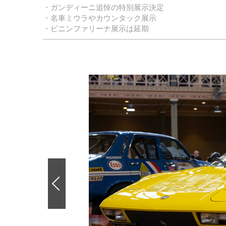
・ガンディーニ追悼の特別展示決定
・名車ミウラやカウンタック展示
・ピニンファリーナ展示は延期
前
の
画
像