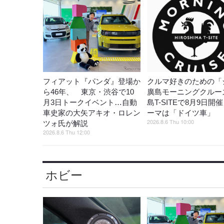
フィアット『パンダ』登場か
クルマ好きのための「
ら46年、 東京・渋谷で10
廣島モーニングクルー
月3日トークイベント…自動
島T-SITEで8月9日開
車史家の大矢アキオ・ロレン
ーマは「ドイツ車」
2026.8.6 Thu 10:00
ツォ氏が解説
2026.8.6 Thu 12:00
ホビー