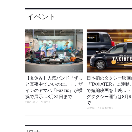
イベント
【夏休み】人気バンド「ずっ
日本初のタクシー映画
と真夜中でいいのに。」デザ
「TAXIATER」に連
インのヤマハ『Fazzio』が横
で短編映画を上映…ラ
浜で展示…8月31日まで
グタクシー運行は8月9
2026.8.7 Fri 12:00
で
2026.8.7 Fri 10:00