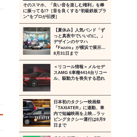
そのスマホ、「良い音を楽しむ権利」を棒
に振ってる!?［音を良くする“初級鉄板プラ
ン”をプロが伝授］
【夏休み】人気バンド「ず
っと真夜中でいいのに。」
デザインのヤマハ
『Fazzio』が横浜で展示…
8月31日まで
＜リコール情報＞メルセデ
スAMG 6車種4414台リコー
ル、駆動力を喪失する恐れ
日本初のタクシー映画祭
「TAXIATER」に連動、車
内で短編映画を上映…ラッ
ピングタクシー運行は8月9
日まで