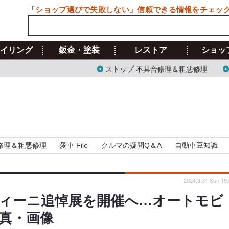
「ショップ選びで失敗しない」信頼できる情報をチェッ
イリング
鈑金・塗装
レストア
ショッ
ストップ 不具合修理＆粗悪修理
修理＆粗悪修理
愛車 File
クルマの疑問Q＆A
自動車豆知識
2024.3.31 Sun 19
ィーニ追悼展を開催へ…オートモビ
写真・画像