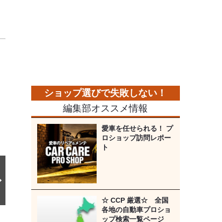
次
の
画
像
編集部オススメ情報
愛車を任せられる！ プ
ロショップ訪問レポー
ト
☆ CCP 厳選☆ 全国
各地の自動車プロショ
ップ検索一覧ページ