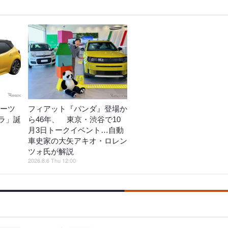
ポーツ
フィアット『パンダ』登場か
ラ」誕
ら46年、 東京・渋谷で10
月3日トークイベント…自動
車史家の大矢アキオ・ロレン
ツォ氏が解説
2026.8.6 Thu 12:00