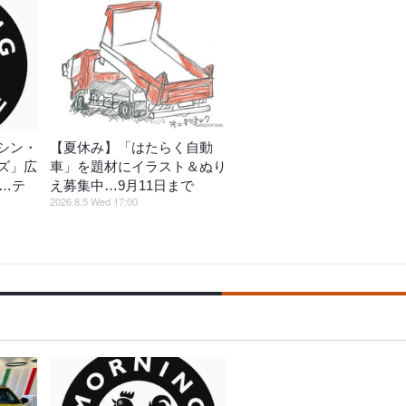
シン・
【夏休み】「はたらく自動
ズ」広
車」を題材にイラスト＆ぬり
催…テ
え募集中…9月11日まで
2026.8.5 Wed 17:00