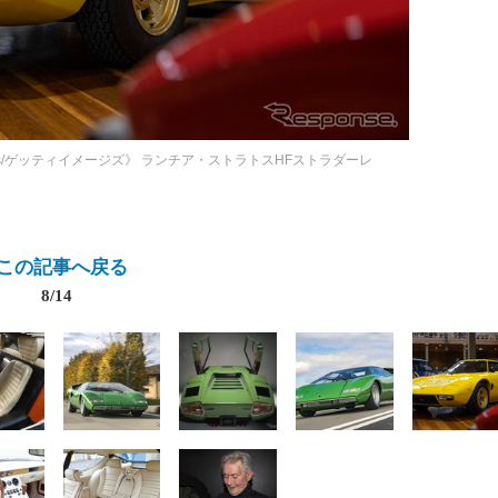
es News/ゲッティイメージズ》
ランチア・ストラトスHFストラダーレ
この記事へ戻る
8/14