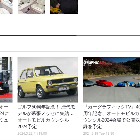
オー
ゴルフ50周年記念！ 歴代モ
『カーグラフィックTV』4
24に
デルが幕張メッセに集結…
周年記念、オートモビルカ
ミュ
オートモビルカウンシル
ウンシル2024会場で公開収
2024予定
録を予定
2024.3.22 Fri 19:00
2024.3.19 Tue 19:30