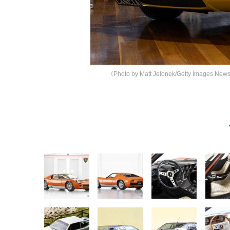
《Photo by Matt Jelonek/Getty Imag