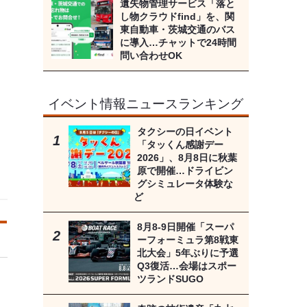
遺失物管理サービス「落と
し物クラウドfind」を、関
東自動車・茨城交通のバス
に導入…チャットで24時間
問い合わせOK
イベント情報ニュースランキング
タクシーの日イベント
「タッくん感謝デー
2026」、8月8日に秋葉
原で開催…ドライビン
グシミュレータ体験な
ど
8月8‐9日開催「スーパ
ーフォーミュラ第8戦東
北大会」5年ぶりに予選
Q3復活…会場はスポー
ツランドSUGO