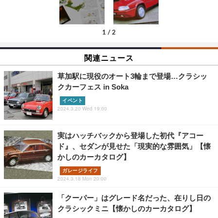
1
/
2
関連ニュース
草加駅に現役のオート3輪まで登場…クラシッ
クカーフェス in Soka
イベント
2024.3.20 Wed 19:00
実はハッチバックから登場した初代『アコー
ド』、セダンが見せた「現実的な雰囲気」【懐
かしのカーカタログ】
ガレージライフ
2024.3.18 Mon 20:00
「クーパー」はグレード名だった、在りし日の
クラシックミニ【懐かしのカーカタログ】