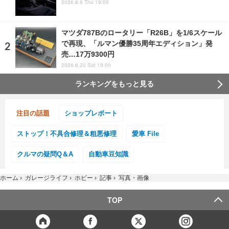
2026.8.6 Thu 19:00
マツダ787Bのロータリー「R26B」を1/6スケール
で再現、「ルマン優勝35周年エディション」発
売…17万9300円
2026.6.20 Sat 19:00
ランキングをもっと見る
注目の話題
ショップレポート
ストップ！不具合修理＆粗悪修理
愛車 File
クルマの疑問Q＆A
自動車豆知識
ホーム
›
ガレージライフ
›
ホビー
›
記事
›
写真・画像
TOP