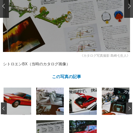
ショップレポート
愛車 File
ディテイリング
自動車豆知識
ストップ！不具合修理＆粗悪修理
ディテイリング
洗車
鈑金・塗装
鈑金・塗装
ヘッドライト磨き
コーティング
小キズ直し
防錆
特集記事
フィルム・ラッピング
ストップ 不具合修理＆粗悪修理
カーメーカー「旧車」関連プロジェ
ショップ紹介
クト
ショップレポート
プロショップ検索
レストア
《カタログ写真撮影 島崎七生人》
コラム
シトロエンBX（当時のカタログ画像）
カーメーカー「旧車」関連プロジ
コラム
イベント
ェクト
インタビュー
この写真の記事
イベント告知
イベントレポート
‹