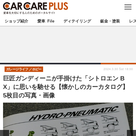
C
L
O
★カーケアプラス認定★
厳選プロショップを地域から探す
S
ショップ紹介
愛車 File
ディテイリング
鈑金・塗装
レ
E
北海道
東北
北関東
南関東
甲信越
北陸
2024.3.30 Sat 18:00
ガレージライフ
ホビー
巨匠ガンディーニが手掛けた「シトロエン B
東海
関西
X」に思いを馳せる【懐かしのカーカタログ】
5枚目の写真・画像
中国
四国
九州
沖縄
注目の記事