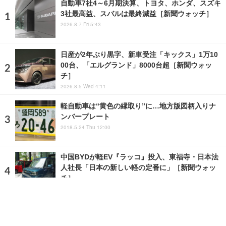
自動車7社4～6月期決算、トヨタ、ホンダ、スズキ
3社最高益、スバルは最終減益［新聞ウォッチ］
2026.8.7 Fri 5:43
日産が2年ぶり黒字、新車受注「キックス」1万10
00台、「エルグランド」8000台超［新聞ウォッ
チ］
2026.8.5 Wed 4:11
軽自動車は“黄色の縁取り”に…地方版図柄入りナ
ンバープレート
2018.5.24 Thu 12:00
中国BYDが軽EV『ラッコ』投入、東福寺・日本法
人社長「日本の新しい軽の定番に」［新聞ウォッ
チ］
2026.7.29 Wed 21:57
ランキングをもっと見る