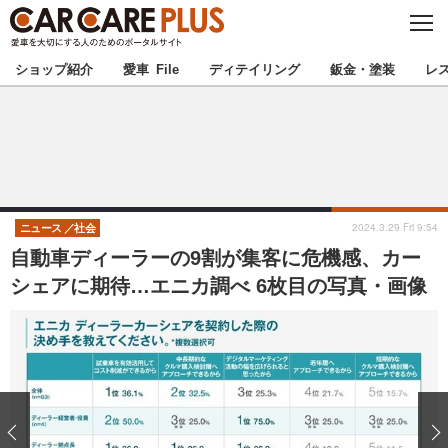
C
L
O
★カーケアプラス認定★
厳選プロショップを地域から探す
S
ショップ紹介
愛車 File
ディテイリング
鈑金・塗装
レ
E
北海道
東北
北関東
南関東
甲信越
北陸
2024.3.29 Fri 9:54
ニュース
社会
自動車ディーラーの9割が集客に危機感、カー
東海
関西
シェアに期待…エニカ調べ 6枚目の写真・画像
中国
四国
九州
沖縄
注目の記事