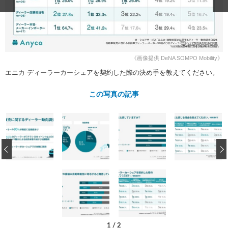
ショップレポート
愛車 File
ディテイリング
自動車豆知識
ストップ！不具合修理＆粗悪修理
ディテイリング
洗車
鈑金・塗装
鈑金・塗装
ヘッドライト磨き
コーティング
小キズ直し
防錆
特集記事
《画像提供 DeNA SOMPO Mobility》
フィルム・ラッピング
ストップ 不具合修理＆粗悪修理
カーメーカー「旧車」関連プロジェ
ショップ紹介
エニカ ディーラーカーシェアを契約した際の決め手を教えてください。
クト
ショップレポート
プロショップ検索
レストア
この写真の記事
コラム
カーメーカー「旧車」関連プロジ
コラム
イベント
ェクト
インタビュー
イベント告知
イベントレポート
‹
1
/
2