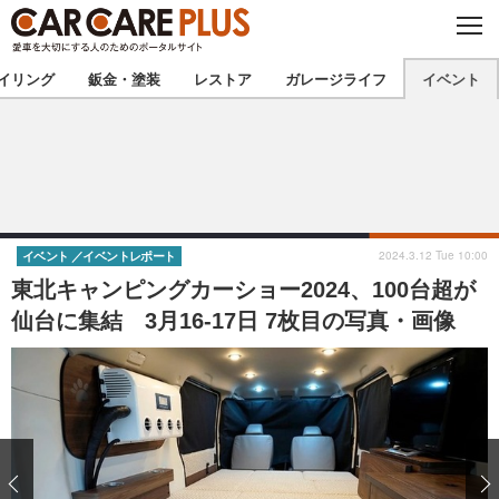
C
L
O
★カーケアプラス認定★
厳選プロショップを地域から探す
S
イリング
鈑金・塗装
レストア
ガレージライフ
イベント
E
北海道
東北
北関東
南関東
甲信越
北陸
2024.3.12 Tue 10:00
イベント
イベントレポート
東北キャンピングカーショー2024、100台超が
東海
関西
仙台に集結 3月16-17日 7枚目の写真・画像
中国
四国
九州
沖縄
注目の記事