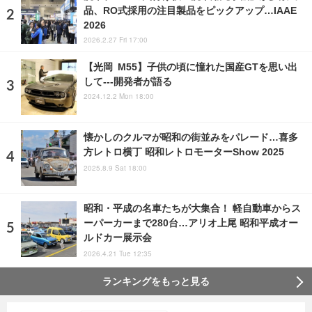
品、RO式採用の注目製品をピックアップ…IAAE
2026
2026.2.27 Fri 17:00
【光岡 M55】子供の頃に憧れた国産GTを思い出
して---開発者が語る
2024.12.2 Mon 18:00
懐かしのクルマが昭和の街並みをパレード…喜多
方レトロ横丁 昭和レトロモーターShow 2025
2025.8.9 Sat 18:00
昭和・平成の名車たちが大集合！ 軽自動車からス
ーパーカーまで280台…アリオ上尾 昭和平成オー
ルドカー展示会
2026.4.21 Tue 12:35
ランキングをもっと見る