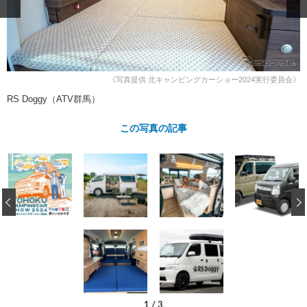
ショップレポート
愛車 File
ディテイリング
自動車豆知識
ストップ！不具合修理＆粗悪修理
ディテイリング
洗車
鈑金・塗装
鈑金・塗装
ヘッドライト磨き
コーティング
小キズ直し
防錆
特集記事
《写真提供 北キャンピングカーショー2024実行委員会》
フィルム・ラッピング
ストップ 不具合修理＆粗悪修理
カーメーカー「旧車」関連プロジェ
ショップ紹介
RS Doggy（ATV群馬）
クト
ショップレポート
プロショップ検索
レストア
この写真の記事
コラム
カーメーカー「旧車」関連プロジ
コラム
イベント
ェクト
インタビュー
イベント告知
イベントレポート
‹
1
/
3