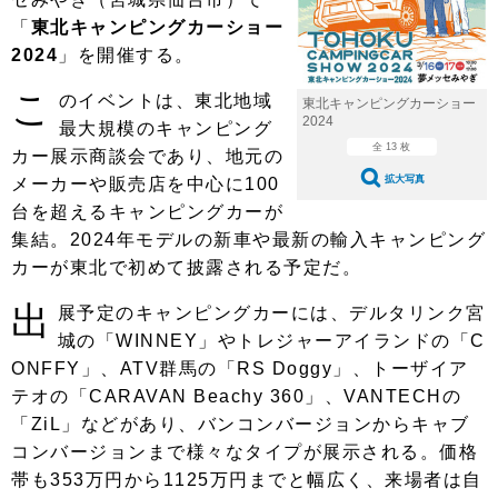
ショップレポート
愛車 File
ディテイリング
「
東北キャンピングカーショー
自動車豆知識
ストップ！不具合修理＆粗悪修理
ディテイリング
洗車
2024
」を開催する。
鈑金・塗装
こ
鈑金・塗装
ヘッドライト磨き
コーティング
のイベントは、東北地域
小キズ直し
防錆
特集記事
東北キャンピングカーショー
2024
最大規模のキャンピング
フィルム・ラッピング
ストップ 不具合修理＆粗悪修理
カーメーカー「旧車」関連プロジェ
ショップ紹介
全 13 枚
カー展示商談会であり、地元の
クト
拡大写真
メーカーや販売店を中心に100
ショップレポート
プロショップ検索
レストア
台を超えるキャンピングカーが
コラム
集結。2024年モデルの新車や最新の輸入キャンピング
カーメーカー「旧車」関連プロジ
コラム
イベント
ェクト
カーが東北で初めて披露される予定だ。
インタビュー
イベント告知
イベントレポート
出
展予定のキャンピングカーには、デルタリンク宮
城の「WINNEY」やトレジャーアイランドの「C
ONFFY」、ATV群馬の「RS Doggy」、トーザイア
テオの「CARAVAN Beachy 360」、VANTECHの
「ZiL」などがあり、バンコンバージョンからキャブ
コンバージョンまで様々なタイプが展示される。価格
帯も353万円から1125万円までと幅広く、来場者は自