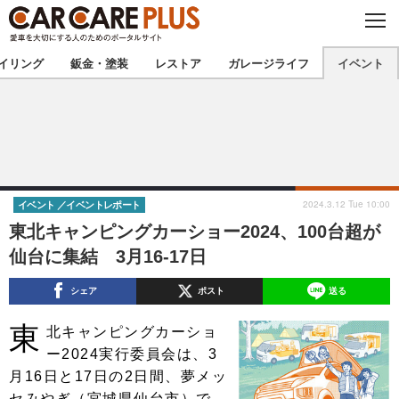
C
L
O
★カーケアプラス認定★
厳選プロショップを地域から探す
S
イリング
鈑金・塗装
レストア
ガレージライフ
イベント
E
北海道
東北
北関東
南関東
甲信越
北陸
2024.3.12 Tue 10:00
イベント
イベントレポート
東北キャンピングカーショー2024、100台超が
東海
関西
仙台に集結 3月16-17日
中国
四国
シェア
ポスト
送る
九州
沖縄
東
北キャンピングカーショ
ー2024実行委員会は、3
注目の記事
月16日と17日の2日間、夢メッ
セみやぎ（宮城県仙台市）で