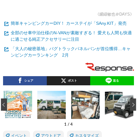
《纐纈敏也＠DAYS》
簡単キャンピングカーDIY！ カーステイが「SAny.KIT」発売
全部のせ車中泊仕様のN-VANが素敵すぎる！ 愛犬も人間も快適
に過ごせる純正アクセサリーに注目
「大人の秘密基地」バグトラックパネルバンが首位獲得…キャ
ンピングカーランキング 2月
シェア
ポスト
送る
‹
1
/
4
イベント
アウトドア
カスタマイズ