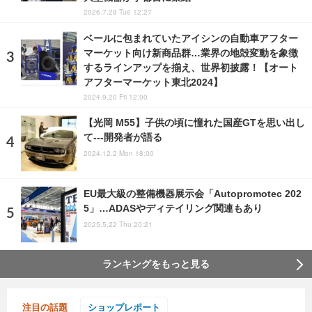
2026.7.28 Tue 12:27
ベールに包まれていたアイシンの自動車アフター
マーケット向け新商品群…業界の地殻変動を象徴
するラインアップを揃え、世界初披露！【オート
アフターマーケット東北2024】
2024.9.20 Fri 12:00
【光岡 M55】子供の頃に憧れた国産GTを思い出し
て---開発者が語る
2024.12.2 Mon 18:00
EU最大級の整備機器展示会「Autopromotec 202
5」…ADASやディテイリング関連もあり
2025.5.22 Thu 20:21
ランキングをもっと見る
注目の話題
ショップレポート