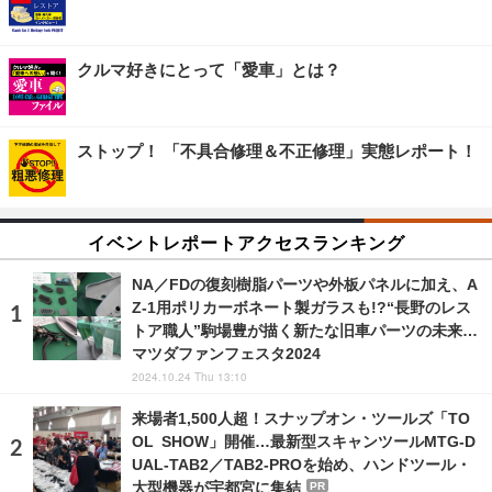
クルマ好きにとって「愛車」とは？
ストップ！ 「不具合修理＆不正修理」実態レポート！
イベントレポートアクセスランキング
NA／FDの復刻樹脂パーツや外板パネルに加え、A
Z-1用ポリカーボネート製ガラスも!?“長野のレス
トア職人”駒場豊が描く新たな旧車パーツの未来…
マツダファンフェスタ2024
2024.10.24 Thu 13:10
来場者1,500人超！スナップオン・ツールズ「TO
OL SHOW」開催…最新型スキャンツールMTG-D
UAL-TAB2／TAB2-PROを始め、ハンドツール・
大型機器が宇都宮に集結
PR