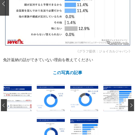
ショップレポート
愛車 File
ディテイリング
自動車豆知識
ストップ！不具合修理＆粗悪修理
ディテイリング
洗車
鈑金・塗装
鈑金・塗装
ヘッドライト磨き
コーティング
小キズ直し
防錆
特集記事
フィルム・ラッピング
ストップ 不具合修理＆粗悪修理
カーメーカー「旧車」関連プロジェ
ショップ紹介
クト
《グラフ提供：ジョイカルジャパン》
ショップレポート
プロショップ検索
レストア
コラム
免許返納の話ができていない理由を教えてください
カーメーカー「旧車」関連プロジ
コラム
イベント
ェクト
この写真の記事
インタビュー
イベント告知
イベントレポート
‹