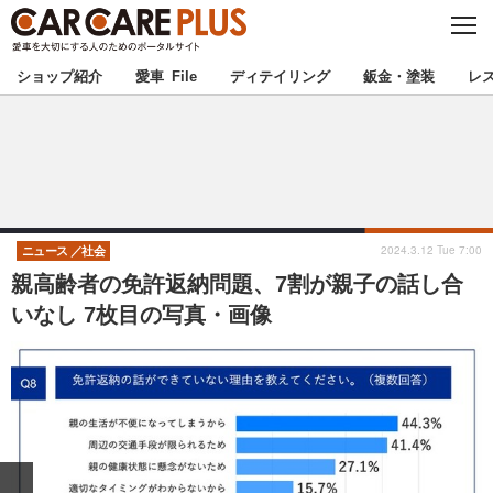
C
L
O
★カーケアプラス認定★
厳選プロショップを地域から探す
S
ショップ紹介
愛車 File
ディテイリング
鈑金・塗装
レ
E
北海道
東北
北関東
南関東
甲信越
北陸
2024.3.12 Tue 7:00
ニュース
社会
親高齢者の免許返納問題、7割が親子の話し合
東海
関西
いなし 7枚目の写真・画像
中国
四国
九州
沖縄
注目の記事