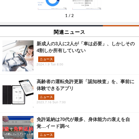
1
/
2
関連ニュース
新成人の3人に2人が「車は必要」、しかしその
4割しか所有していない
ニュース
2024.1.9 Tue 8:00
高齢者の運転免許更新「認知検査」を、事前に
体験できるアプリ
ニュース
2023.7.16 Sun 7:00
免許返納は70代が最多、身体能力の衰えを自
覚…イード調べ
ニュース