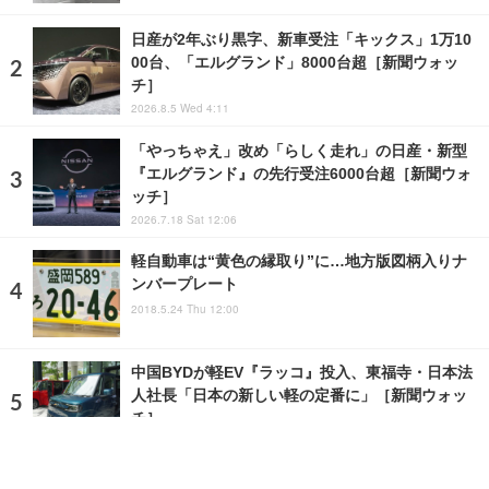
日産が2年ぶり黒字、新車受注「キックス」1万10
00台、「エルグランド」8000台超［新聞ウォッ
チ］
2026.8.5 Wed 4:11
「やっちゃえ」改め「らしく走れ」の日産・新型
『エルグランド』の先行受注6000台超［新聞ウォ
ッチ］
2026.7.18 Sat 12:06
軽自動車は“黄色の縁取り”に…地方版図柄入りナ
ンバープレート
2018.5.24 Thu 12:00
中国BYDが軽EV『ラッコ』投入、東福寺・日本法
人社長「日本の新しい軽の定番に」［新聞ウォッ
チ］
2026.7.29 Wed 21:57
ランキングをもっと見る